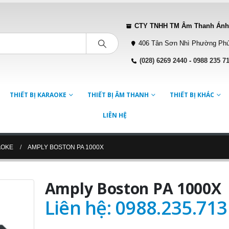
CTY TNHH TM Âm Thanh Ánh
406 Tân Sơn Nhì Phường Phú
(028) 6269 2440
-
0988 235 7
THIẾT BỊ KARAOKE
THIẾT BỊ ÂM THANH
THIẾT BỊ KHÁC
LIÊN HỆ
AOKE
AMPLY BOSTON PA 1000X
Amply Boston PA 1000X
Liên hệ: 0988.235.713