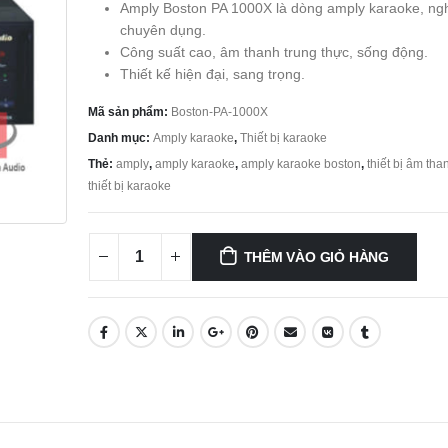
Amply Boston PA 1000X là dòng amply karaoke, ng
chuyên dụng.
Công suất cao, âm thanh trung thực, sống động.
Thiết kế hiện đại, sang trọng.
Mã sản phẩm:
Boston-PA-1000X
Danh mục:
Amply karaoke
,
Thiết bị karaoke
Thẻ:
amply
,
amply karaoke
,
amply karaoke boston
,
thiết bị âm tha
thiết bị karaoke
THÊM VÀO GIỎ HÀNG