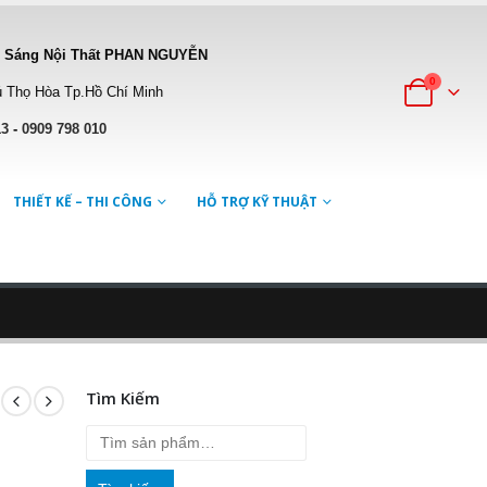
 Sáng Nội Thất PHAN NGUYỄN
0
 Thọ Hòa Tp.Hồ Chí Minh
13
-
0909 798 010
THIẾT KẾ – THI CÔNG
HỖ TRỢ KỸ THUẬT
Tìm Kiếm