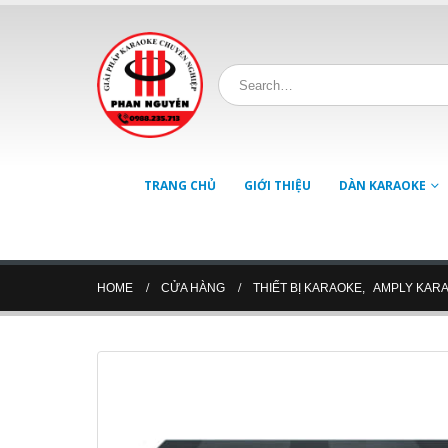
TRANG CHỦ
GIỚI THIỆU
DÀN KARAOKE
HOME
CỬA HÀNG
THIẾT BỊ KARAOKE
,
AMPLY KAR