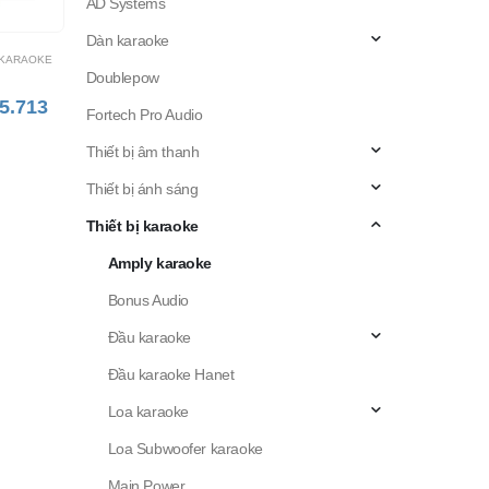
AD Systems
Dàn karaoke
UDIO
,
THIẾT BỊ KARAOKE
AMPLY KARAOKE
,
BONUS AUDIO
,
THIẾT BỊ KARAOKE
THIẾT BỊ KARAOKE
,
AMPLY K
tal
Amply karaoke digital
Amply karaoke digita
Doublepow
Bonus DSP-24D
Bonus DSP-2800
Fortech Pro Audio
Giá
Giá
0.000
₫
Liên hệ: 0988.235.713
14.500
15.500.000
₫
hiện
gốc
Thiết bị âm thanh
tại
là:
ÀNG
THÊM VÀO GIỎ HÀNG
THÊM VÀO GIỎ HÀ
.000 ₫.
là:
15.500.
Thiết bị ánh sáng
10.500.000 ₫.
Thiết bị karaoke
Amply karaoke
Bonus Audio
Đầu karaoke
Đầu karaoke Hanet
Loa karaoke
Loa Subwoofer karaoke
Main Power