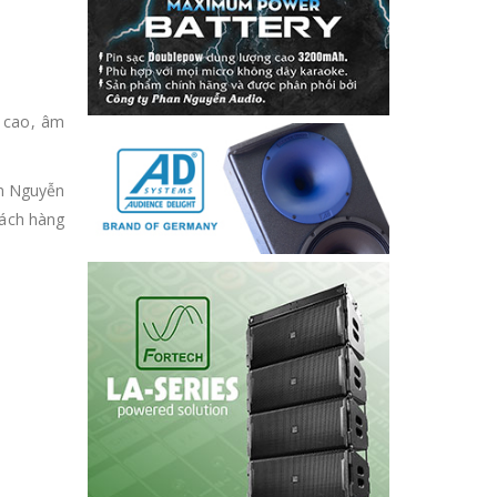
 cao, âm
an Nguyễn
hách hàng