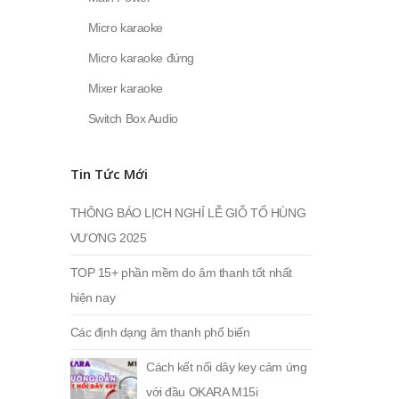
Micro karaoke
Micro karaoke đứng
Mixer karaoke
Switch Box Audio
Tin Tức Mới
THÔNG BÁO LỊCH NGHỈ LỄ GIỖ TỔ HÙNG
VƯƠNG 2025
TOP 15+ phần mềm do âm thanh tốt nhất
hiện nay
Các định dạng âm thanh phổ biến
Cách kết nối dây key cảm ứng
với đầu OKARA M15i