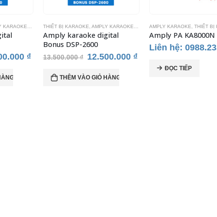
Y KARAOKE
,
BONUS AUDIO
AMPLY KARAOKE
,
THIẾT BỊ KARAOKE
AMPLY KARAOKE
,
BONUS A
ital
Amply PA KA8000N
Amply karaoke digi
Bonus DSP-2400
Liên hệ: 0988.235.713
Giá
Giá
00.000
₫
10.50
11.500.000
₫
hiện
gốc
ĐỌC TIẾP
tại
là:
HÀNG
THÊM VÀO GIỎ H
00.000 ₫.
là:
11.500
12.500.000 ₫.