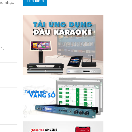
Tìm kiếm
he nhạc
nh
,