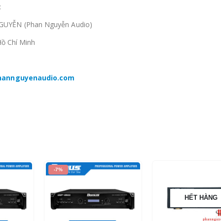
:
GUYỄN (Phan Nguyễn Audio)
Hồ Chí Minh
phannguyenaudio.com
-9%
HẾT HÀNG