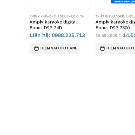
S AUDIO
,
THIẾT BỊ KARAOKE
THIẾT BỊ KARAOKE
,
AMPLY KARAOKE
,
BONUS AUDIO
THIẾT BỊ KARAOKE
,
AMPL
gital
Amply karaoke digital
Amply karaoke dig
Bonus DSP-2800
Bonus DSP-2600
Giá
Giá
Giá
.235.713
14.500.000
₫
12.5
15.500.000
₫
13.500.000
₫
gốc
hiện
gốc
là:
tại
là:
Ỏ HÀNG
THÊM VÀO GIỎ HÀNG
THÊM VÀO GIỎ 
15.500.000 ₫.
là:
13.5
14.500.000 ₫.