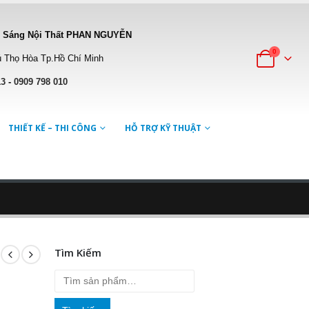
 Sáng Nội Thất PHAN NGUYỄN
0
 Thọ Hòa Tp.Hồ Chí Minh
13
-
0909 798 010
THIẾT KẾ – THI CÔNG
HỖ TRỢ KỸ THUẬT
Tìm Kiếm