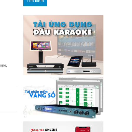
Tìm kiếm
 one
,