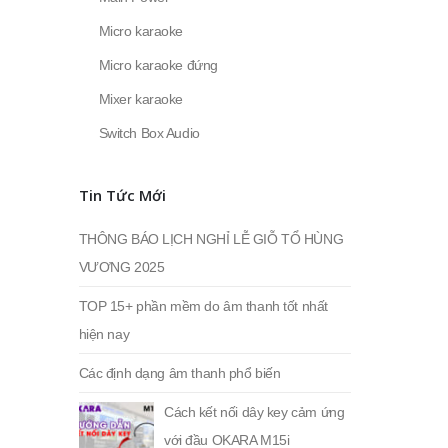
Micro karaoke
Micro karaoke đứng
Mixer karaoke
Switch Box Audio
Tin Tức Mới
THÔNG BÁO LỊCH NGHỈ LỄ GIỖ TỔ HÙNG
VƯƠNG 2025
TOP 15+ phần mềm do âm thanh tốt nhất
hiện nay
Các định dạng âm thanh phổ biến
Cách kết nối dây key cảm ứng
với đầu OKARA M15i