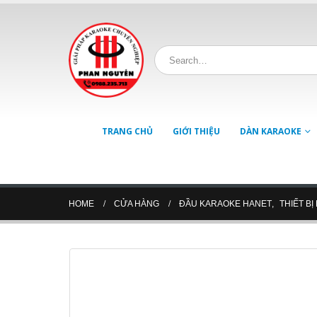
TRANG CHỦ
GIỚI THIỆU
DÀN KARAOKE
HOME
CỬA HÀNG
ĐẦU KARAOKE HANET
,
THIẾT B