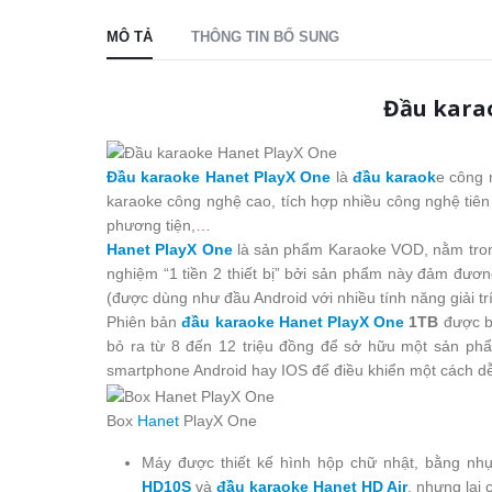
MÔ TẢ
THÔNG TIN BỔ SUNG
Đầu kara
Đầu karaoke Hanet PlayX One
là
đầu karaok
e công 
karaoke công nghệ cao, tích hợp nhiều công nghệ tiên ti
phương tiện,…
Hanet PlayX One
là sản phẩm Karaoke VOD, nằm trong
nghiệm “1 tiền 2 thiết bị” bởi sản phẩm này đảm đươn
(được dùng như đầu Android với nhiều tính năng giải 
Phiên bản
đầu karaoke Hanet PlayX One
1TB
được b
bỏ ra từ 8 đến 12 triệu đồng để sở hữu một sản phẩ
smartphone Android hay IOS để điều khiển một cách 
Box
Hanet
PlayX One
Máy được thiết kế hình hộp chữ nhật, bằng nh
HD10S
và
đầu karaoke Hanet HD Air
, nhưng lại