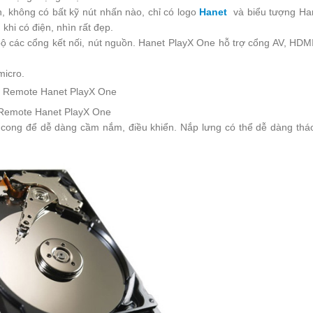
, không có bất kỹ nút nhấn nào, chỉ có logo
Hanet
và biểu tượng Ha
hi có điện, nhìn rất đẹp.
ộ các cổng kết nối, nút nguồn. Hanet PlayX One hỗ trợ cổng AV, HDMI,
micro.
Remote Hanet PlayX One
 cong để dễ dàng cầm nắm, điều khiển. Nắp lưng có thể dễ dàng thá