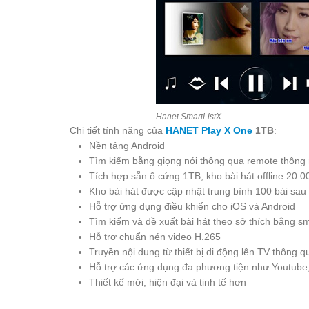
Hanet SmartListX
Chi tiết tính năng của
HANET Play X One
1TB
:
Nền tảng Android
Tìm kiếm bằng giọng nói thông qua remote thông
Tích hợp sẵn ổ cứng 1TB, kho bài hát offline 20.0
Kho bài hát được cập nhật trung bình 100 bài sau
Hỗ trợ ứng dụng điều khiển cho iOS và Android
Tìm kiếm và đề xuất bài hát theo sở thích bằng 
Hỗ trợ chuẩn nén video H.265
Truyền nội dung từ thiết bị di động lên TV thông 
Hỗ trợ các ứng dụng đa phương tiện như Youtube
Thiết kế mới, hiện đại và tinh tế hơn