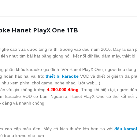
oke Hanet PlayX One 1TB
nghệ cao vừa được tung ra thị trường vào đầu năm 2016. Đây là sản
ến như: tìm bài hát bằng giọng nói, kết nối dữ liệu đám mây, thiết bị g
 phân khúc karaoke gia đình. Với Hanet PlayX One, người tiêu dùng 
g hoàn hảo hai vai trò:
thiết bị karaoke
VOD và thiết bị giải trí đa p
trí như xem phim, chơi game, nghe nhạc, lướt web…).
án với giá không tưởng
4.290.000 đồng
. Trong khi hiện tại, người dù
m karaoke VOD cơ bản. Ngoài ra, Hanet PlayX One có thể kết nối vớ
dễ dàng và nhanh chóng
ựa cao cấp màu đen. Máy có kích thước lớn hơn so với
đầu karao
 có trọng lượng nhẹ hơn.