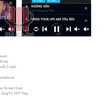
 minh
00 bài
 mỗi 3 tuần
smartphone
qua Screen Cast
, ZingTV, FPT Play