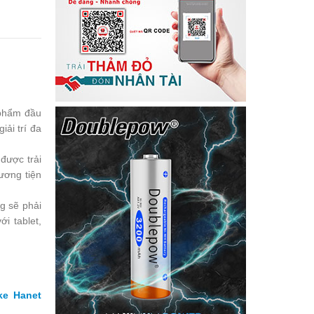
 phẩm đầu
iải trí đa
được trải
hương tiện
ng sẽ phải
i tablet,
ke Hanet