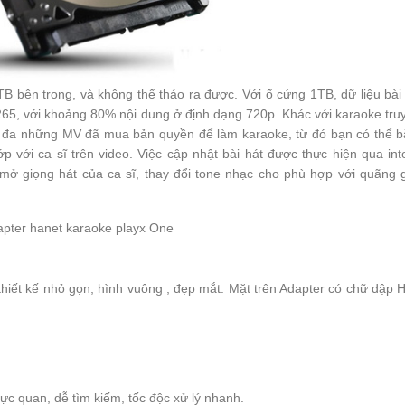
 bên trong, và không thể tháo ra được. Với ổ cứng 1TB, dữ liệu bài
.265, với khoảng 80% nội dung ở định dạng 720p. Khác với karaoke tru
 đa những MV đã mua bản quyền để làm karaoke, từ đó bạn có thể b
với ca sĩ trên video. Việc cập nhật bài hát được thực hiện qua int
ắt/mở giọng hát của ca sĩ, thay đổi tone nhạc cho phù hợp với quãng 
iết kế nhỏ gọn, hình vuông , đẹp mắt. Mặt trên Adapter có chữ dập 
ực quan, dễ tìm kiếm, tốc độc xử lý nhanh.