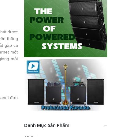
 hát được
yền thống
ắt gặp cả
ernet một
giọng mỗi
Hanet đơn
Danh Mục Sản Phẩm