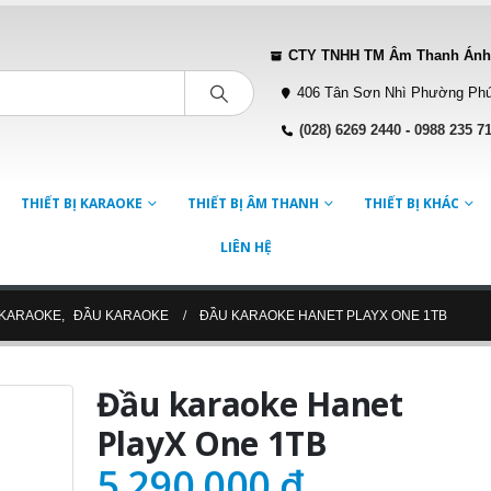
CTY TNHH TM Âm Thanh Ánh
406 Tân Sơn Nhì Phường Phú
(028) 6269 2440
-
0988 235 7
THIẾT BỊ KARAOKE
THIẾT BỊ ÂM THANH
THIẾT BỊ KHÁC
LIÊN HỆ
Ị KARAOKE
,
ĐẦU KARAOKE
ĐẦU KARAOKE HANET PLAYX ONE 1TB
Đầu karaoke Hanet
PlayX One 1TB
5.290.000
₫