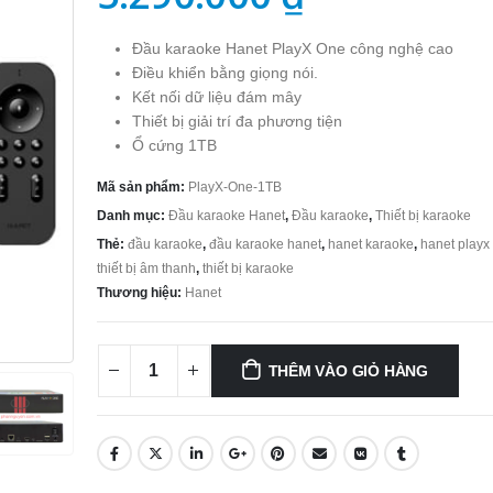
Đầu karaoke Hanet PlayX One công nghệ cao
Điều khiển bằng giọng nói.
Kết nối dữ liệu đám mây
Thiết bị giải trí đa phương tiện
Ổ cứng 1TB
Mã sản phẩm:
PlayX-One-1TB
Danh mục:
Đầu karaoke Hanet
,
Đầu karaoke
,
Thiết bị karaoke
Thẻ:
đầu karaoke
,
đầu karaoke hanet
,
hanet karaoke
,
hanet playx
thiết bị âm thanh
,
thiết bị karaoke
Thương hiệu:
Hanet
THÊM VÀO GIỎ HÀNG