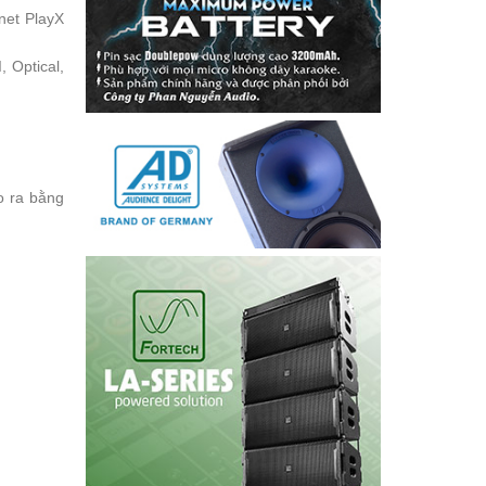
net PlayX
 Optical,
o ra bằng