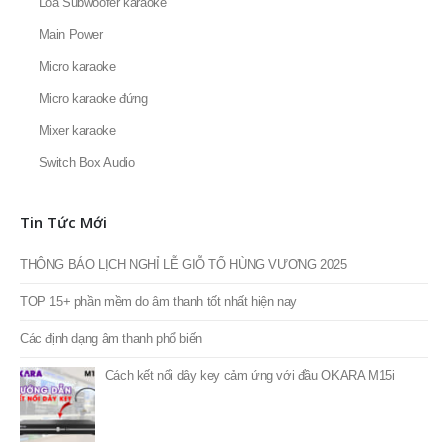
Bonus Audio
Đầu karaoke
Đầu karaoke Hanet
Loa karaoke
Loa Subwoofer karaoke
Main Power
Micro karaoke
Micro karaoke đứng
Mixer karaoke
Switch Box Audio
Tin Tức Mới
THÔNG BÁO LỊCH NGHỈ LỄ GIỖ TỔ HÙNG VƯƠNG 2025
TOP 15+ phần mềm do âm thanh tốt nhất hiện nay