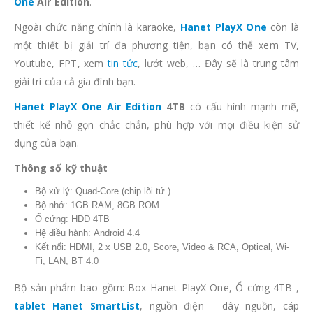
One
Air Edition
.
Ngoài chức năng chính là karaoke,
Hanet PlayX One
còn là
một thiết bị giải trí đa phương tiện, bạn có thể xem TV,
Youtube, FPT, xem
tin tức
, lướt web, … Đây sẽ là trung tâm
giải trí của cả gia đình bạn.
Hanet PlayX One Air Edition
4TB
có cấu hình mạnh mẽ,
thiết kế nhỏ gọn chắc chắn, phù hợp với mọi điều kiện sử
dụng của bạn.
Thông số kỹ thuật
Bộ xử lý: Quad-Core (chip lõi tứ )
Bộ nhớ: 1GB RAM, 8GB ROM
Ổ cứng: HDD 4TB
Hệ điều hành: Android 4.4
Kết nối: HDMI, 2 x USB 2.0, Score, Video & RCA, Optical, Wi-
Fi, LAN, BT 4.0
Bộ sản phẩm bao gồm: Box Hanet PlayX One, Ổ cứng 4TB ,
tablet Hanet SmartList
, nguồn điện – dây nguồn, cáp