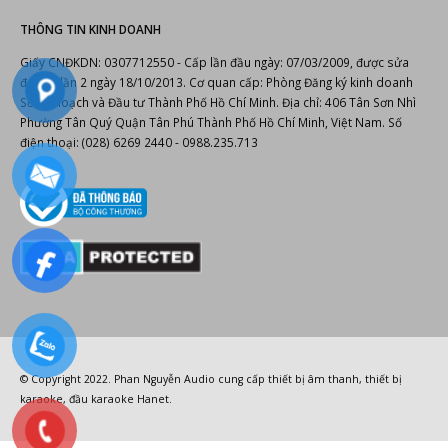
Email: info@phannguyen.com.vn
Website:
https://phannguyen.com.vn
https://phannguyenaudio.com
THÔNG TIN KINH DOANH
Giấy CNĐKDN: 0307712550 - Cấp lần đầu ngày: 07/03/2009, được sửa
đổi lần lần 2 ngày 18/10/2013. Cơ quan cấp: Phòng Đăng ký kinh doanh
Sở Kế hoạch và Đầu tư Thành Phố Hồ Chí Minh. Địa chỉ: 406 Tân Sơn Nhì
Phường Tân Quý Quận Tân Phú Thành Phố Hồ Chí Minh, Việt Nam. Số
điện thoại: (028) 6269 2440 - 0988.235.713