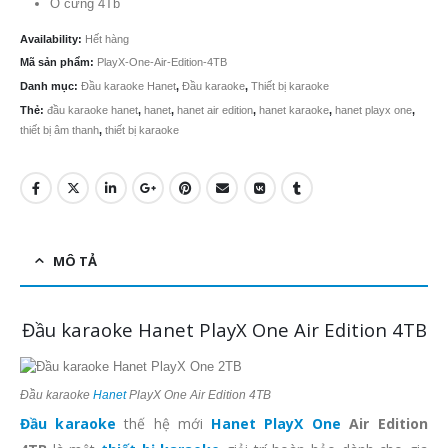
Ổ cứng 4Tb
Availability:
Hết hàng
Mã sản phẩm:
PlayX-One-Air-Edition-4TB
Danh mục:
Đầu karaoke Hanet
,
Đầu karaoke
,
Thiết bị karaoke
Thẻ:
đầu karaoke hanet
,
hanet
,
hanet air edition
,
hanet karaoke
,
hanet playx one
,
thiết bị âm thanh
,
thiết bị karaoke
MÔ TẢ
Đầu karaoke Hanet PlayX One Air Edition 4TB
Đầu karaoke
Hanet
PlayX One Air Edition 4TB
Đầu karaoke
thế hệ mới
Hanet PlayX One
Air Edition