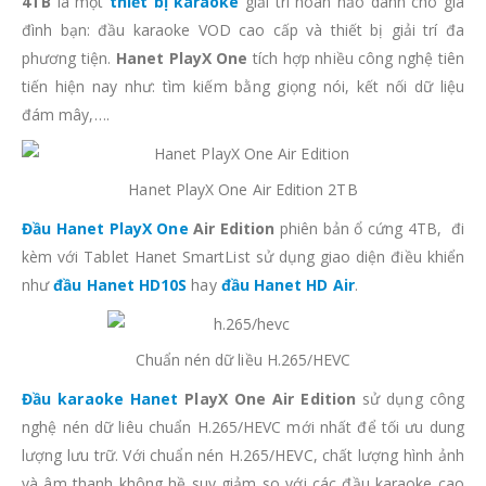
4TB
là một
thiết bị karaoke
giải trí hoàn hảo dành cho gia
đình bạn: đầu karaoke VOD cao cấp và thiết bị giải trí đa
phương tiện.
Hanet PlayX One
tích hợp nhiều công nghệ tiên
tiến hiện nay như: tìm kiếm bằng giọng nói, kết nối dữ liệu
đám mây,….
Hanet PlayX One Air Edition 2TB
Đầu Hanet PlayX One
Air Edition
phiên bản ổ cứng 4TB, đi
kèm với Tablet Hanet SmartList sử dụng giao diện điều khiển
như
đầu Hanet HD10S
hay
đầu Hanet HD Air
.
Chuẩn nén dữ liều H.265/HEVC
Đầu karaoke Hanet
PlayX One Air Edition
sử dụng công
nghệ nén dữ liêu chuẩn H.265/HEVC mới nhất để tối ưu dung
lượng lưu trữ. Với chuẩn nén H.265/HEVC, chất lượng hình ảnh
và âm thanh không hề suy giảm so với các đầu karaoke cao