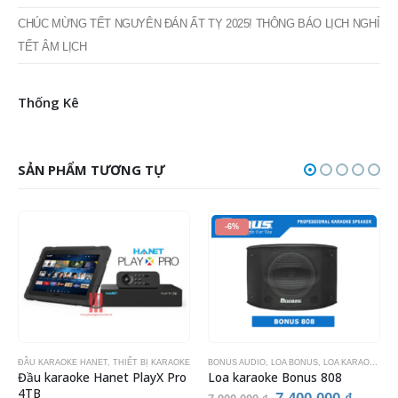
Các định dạng âm thanh phổ biến
Cách kết nối dây key cảm ứng với đầu OKARA M15i
CHÚC MỪNG TẾT NGUYÊN ĐÁN ẤT TỴ 2025! THÔNG BÁO LỊCH NGHỈ
TẾT ÂM LỊCH
Thống Kê
SẢN PHẨM TƯƠNG TỰ
-6%