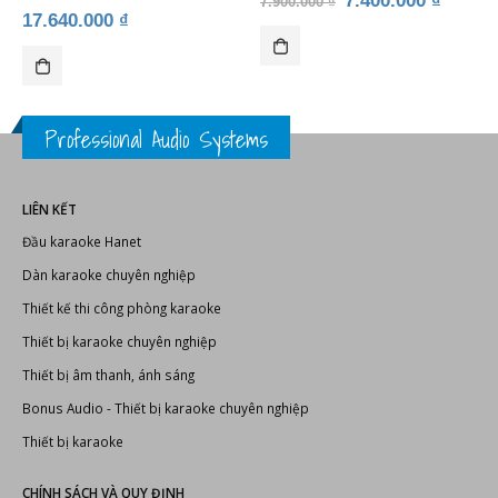
IẾT BỊ KARAOKE
ĐẦU KARAOKE HANET
,
THIẾT BỊ KARAOKE
BONUS AUDIO
,
LOA BONUS
,
LOA KARAOKE
,
TH
Đầu karaoke Hanet PlayX Pro
Loa karaoke Bonus 808
4TB
Giá
Giá
7.400.000
₫
7.900.000
₫
gốc
hiện
17.640.000
₫
là:
tại
7.900.000 ₫.
là:
7.400.
Professional Audio Systems
LIÊN KẾT
Đầu karaoke Hanet
Dàn karaoke chuyên nghiệp
Thiết kế thi công phòng karaoke
Thiết bị karaoke chuyên nghiệp