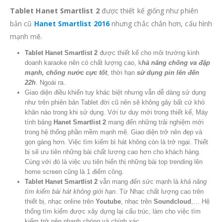
Tablet Hanet Smartlist 2
được thiết kế giống như phiên
bản cũ
Hanet Smartlist 2016
nhưng chắc chắn hơn, cấu hình
mạnh mẽ.
Tablet Hanet Smartlist 2
được thiết kế cho môi trường kinh
doanh karaoke nên có chất lượng cao, k
hả năng chống va đập
mạnh, chống nước cực tốt
, thời hạn
sử dụng pin lên đến
22h
. Ngoài ra.
Giao diện điều khiển tuy khác biệt nhưng vẫn dễ dàng sử dụng
như trên phiên bản Tablet đời cũ nên sẽ không gây bất cứ khó
khăn nào trong khi sử dụng. Với tư duy mới trong thiết kế, Máy
tính bảng
Hanet
Smartlist 2
mang đến những trải nghiệm mới
trong hệ thống phần mềm mạnh mẽ. Giao diện trở nên đẹp và
gọn gàng hơn. Việc tìm kiếm bì hát không còn là trở ngại. Thiết
bị sẽ ưu tiên những bài chất lượng cao hơn cho khách hàng.
Cùng với đó là việc ưu tiên hiển thị những bài top trending lên
home screen cũng là 1 điểm công.
Tablet Hanet Smartlist 2
vẫn mang đến sức mạnh là
khả năng
tìm kiếm bài hát không giới hạn
. Từ Nhạc chất lượng cao trên
thiết bị, nhạc online trên
Youtube
, nhạc trên
Soundcloud
,… Hệ
thống tìm kiếm được xây dựng lại cấu trúc, làm cho việc tìm
kiếm trở nên nhanh chóng và chính xác.