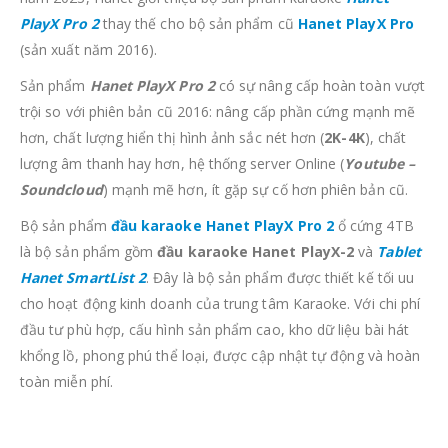
PlayX Pro 2
thay thế cho bộ sản phẩm cũ
Hanet PlayX Pro
(sản xuất năm 2016).
Sản phẩm
Hanet PlayX Pro 2
có sự nâng cấp hoàn toàn vượt
trội so với phiên bản cũ 2016: nâng cấp phần cứng mạnh mẽ
hơn, chất lượng hiển thị hình ảnh sắc nét hơn (
2K-4K
), chất
lượng âm thanh hay hơn, hệ thống server Online (
Youtube –
Soundcloud
) mạnh mẽ hơn, ít gặp sự cố hơn phiên bản cũ.
Bộ sản phẩm
đầu karaoke Hanet PlayX Pro 2
ổ cứng 4TB
là bộ sản phẩm gồm
đầu karaoke Hanet PlayX-2
và
Tablet
Hanet SmartList 2
. Đây là bộ sản phẩm được thiết kế tối uu
cho hoạt động kinh doanh của trung tâm Karaoke. Với chi phí
đầu tư phù hợp, cấu hình sản phẩm cao, kho dữ liệu bài hát
khổng lồ, phong phú thể loại, được cập nhật tự động và hoàn
toàn miễn phí.