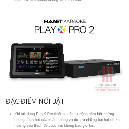
ĐẶC ĐIỂM NỔI BẬT
Khi sử dụng PlayX Pro thiết bị luôn tự động nắm bắt những
phong cách hát của khách hàng và đưa ra những bài hát có xu
hướng yêu thích để cuộc vui không bao giờ tàn.