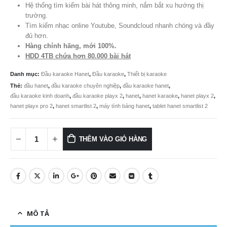
Hệ thống tìm kiếm bài hát thông minh, nắm bắt xu hướng thị
trường.
Tìm kiếm nhạc online Youtube, Soundcloud nhanh chóng và đầy
đủ hơn.
Hàng chính hãng, mới 100%.
HDD 4TB chứa hơn 80.000 bài hát
Danh mục:
Đầu karaoke Hanet
,
Đầu karaoke
,
Thiết bị karaoke
Thẻ:
đầu hanet
,
đầu karaoke chuyên nghiệp
,
đầu karaoke hanet
,
đầu karaoke kinh doanh
,
đầu karaoke playx 2
,
hanet
,
hanet karaoke
,
hanet playx 2
,
hanet playx pro 2
,
hanet smartlist 2
,
máy tính bảng hanet
,
tablet hanet smartlist 2
THÊM VÀO GIỎ HÀNG
MÔ TẢ