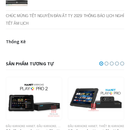
CHÚC MỪNG TẾT NGUYÊN ĐÁN ẤT TỴ 2025! THÔNG BÁO LỊCH NGHỈ
TẾT ÂM LỊCH
Thống Kê
SẢN PHẨM TƯƠNG TỰ
IẾT BỊ KARAOKE
ĐẦU KARAOKE HANET
,
ĐẦU KARAOKE
,
THIẾT BỊ KARAOKE
ĐẦU KARAOKE HANET
,
THIẾT BỊ KARAOKE