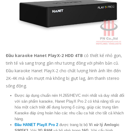
Đầu karaoke
Hanet PlayX-2
HDD 4TB
có thiết kế nhỏ gọn,
tinh tế và sang trọng gần như tương đồng với phiên bản cũ.
Đầu karaoke Hanet PlayX-2 cho chất lượng hình ảnh lên đến
2K-4K mà vẫn mượt mà không bị giựt lag, âm thanh stereo
sống động.
Được áp dụng chuẩn nén H.265/HEVC mới nhất và duy nhất đối
với sản phẩm karaoke, Hanet PlayX Pro 2 có khả năng tối ưu
hóa một cách triệt để dung lượng ổ cứng, giúp các trung tâm
Karaoke đáp ứng hoàn hảo các nhu cầu ca hát cho tất cả khách
hàng.
Đầu HANET PlayX Pro 2
được trang bị bộ
Vi xử lý Amlogic
S905X3
. Với
2G RAM
và bộ nhớ trong
16G
. Với cấu hình