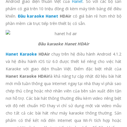
Android giao diện thuần Việt của
Hanet
. So với các bộ sản
phẩm có giá trên 10 triệu đồng đi kèm máy tính bảng để điều
khiển.
Đầu karaoke Hanet
HDAir
có giá bán rẻ hơn nhờ bộ
phần mềm cài trực tiếp trên thiết bị có sẵn.
Đầu karaoke Hanet HDAir
Hanet Karaoke
HDAir
chạy trên hệ điều hành Android 4.1.2
và hệ điều hành iOS từ 6.0 được thiết kế riêng cho việc hát
Karaoke với giao diện thuần Việt. Điểm đặc biệt nhất của
Hanet Karaoke HDAir
là khả năng tự cập nhật dữ liệu bài hát
mới mỗi tuần thông qua Internet ngay tại nhà thay vì phải sao
chép thủ công hoặc nhờ nhân viên của bên sản xuất đến tận
nơi hỗ trợ. Các bài hát thông thường đều kèm video riêng biệt
với độ nét chuẩn HD thay vì chỉ sử dụng một vài video mẫu
cho tất cả các bài hát như máy karaoke thông thường. Sản
phẩm có thể kết nối đến Internet qua Wi-Fi tích hợp hoặc