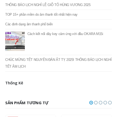
THÔNG BÁO LỊCH NGHỈ LỄ GIỖ TỔ HÙNG VƯƠNG 2025
TOP 15+ phần mềm do âm thanh tốt nhất hiện nay
Các định dạng âm thanh phổ biến
Cách kết nối dây key cảm ứng với đầu OKARA M15i
CHÚC MỪNG TẾT NGUYÊN ĐÁN ẤT TỴ 2025! THÔNG BÁO LỊCH NGHỈ
TẾT ÂM LỊCH
Thống Kê
SẢN PHẨM TƯƠNG TỰ