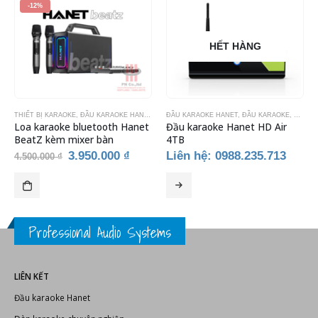
-12%
HẾT HÀNG
IẾT BỊ KARAOKE
THIẾT BỊ KARAOKE
,
ĐẦU KARAOKE HANET
ĐẦU KARAOKE HANET
,
ĐẦU KARAOKE
,
THIẾT 
Loa karaoke bluetooth Hanet
Đầu karaoke Hanet HD Air
BeatZ kèm mixer bàn
4TB
Giá
Giá
3.950.000
₫
Liên hệ: 0988.235.713
4.500.000
₫
gốc
hiện
là:
tại
4.500.000 ₫.
là:
3.950.000 ₫.
Professional Audio Systems
LIÊN KẾT
Đầu karaoke Hanet