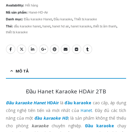
Availability:
Hết hàng
Mã sản phẩm:
Hanet-HD-Air
Danh mục:
Đầu karaoke Hanet
,
Đầu karaoke
,
Thiết bị karaoke
Thẻ:
đầu karaoke hanet
,
hanet
,
hanet hd air
,
hanet karaoke
,
thiết bị âm thanh
,
thiết bị karaoke
MÔ TẢ
Đầu Hanet Karaoke HDAir 2TB
Đầu karaoke Hanet
HDAir
là
đầu karaoke
cao cấp, áp dụng
công nghệ tiên tiến và mới nhất của
Hanet
. Đầy đủ các tích
năng của một
đầu
karaoke HD
, là sản phẩm không thể thiếu
cho phòng
karaoke
chuyên nghiệp.
Đầu karaoke
chạy