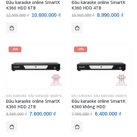
Đầu karaoke online SmartK
Đầu karaoke online SmartK
K360 HDD 6TB
K360 HDD 4TB
Giá
Giá
Giá
Giá
10.600.000
₫
8.990.000
₫
12.500.000
₫
10.500.000
₫
gốc
hiện
gốc
hiện
là:
tại
là:
tại
12.500.000 ₫.
là:
10.500.000 ₫.
là:
10.600.000 ₫.
8.990
-11%
-15%
ĐẦU KARAOKE
,
ĐẦU KARAOKE SMARTK
ĐẦU KARAOKE
,
ĐẦU KARAOKE SMARTK
Đầu karaoke online SmartK
Đầu karaoke online SmartK
K360 HDD 2TB
K360 không HDD
Giá
Giá
Giá
Giá
7.600.000
₫
6.400.000
₫
8.500.000
₫
7.500.000
₫
gốc
hiện
gốc
hiện
là:
tại
là:
tại
8.500.000 ₫.
là:
7.500.000 ₫.
là:
7.600.000 ₫.
6.400.