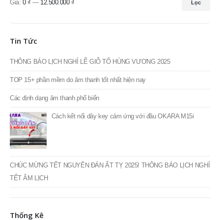
Giá:
0 ₫
—
12.500.000 ₫
Lọc
Giá
Giá
thấp
cao
nhất
nhất
Tin Tức
THÔNG BÁO LỊCH NGHỈ LỄ GIỖ TỔ HÙNG VƯƠNG 2025
TOP 15+ phần mềm do âm thanh tốt nhất hiện nay
Các định dạng âm thanh phổ biến
Cách kết nối dây key cảm ứng với đầu OKARA M15i
CHÚC MỪNG TẾT NGUYÊN ĐÁN ẤT TỴ 2025! THÔNG BÁO LỊCH NGHỈ
TẾT ÂM LỊCH
Thống Kê