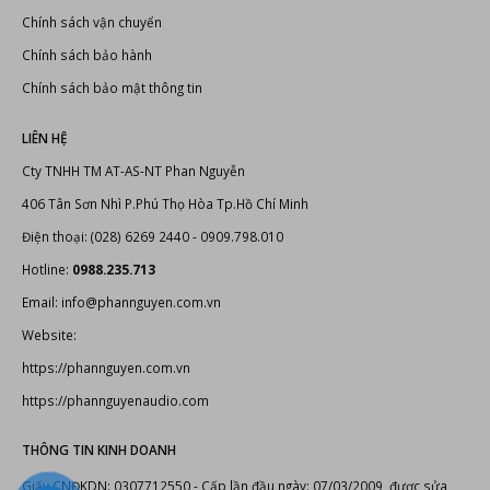
Chính sách vận chuyển
Chính sách bảo hành
Chính sách bảo mật thông tin
LIÊN HỆ
Cty TNHH TM AT-AS-NT Phan Nguyễn
406 Tân Sơn Nhì P.Phú Thọ Hòa Tp.Hồ Chí Minh
Điện thoại: (028) 6269 2440 - 0909.798.010
Hotline:
0988.235.713
Email: info@phannguyen.com.vn
Website:
https://phannguyen.com.vn
https://phannguyenaudio.com
THÔNG TIN KINH DOANH
Giấy CNĐKDN: 0307712550 - Cấp lần đầu ngày: 07/03/2009, được sửa