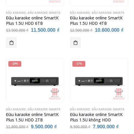
ĐẦU KARAOKE
,
ĐẦU KARAOKE SMARTK
ĐẦU KARAOKE
,
ĐẦU KARAOKE SMARTK
Đầu karaoke online SmartK
Đầu karaoke online SmartK
Plus 1.5U HDD 6TB
Plus 1.5U HDD 4TB
Giá
Giá
Giá
Giá
11.500.000
₫
10.600.000
₫
13.500.000
₫
12.500.000
₫
gốc
hiện
gốc
hiện
là:
tại
là:
tại
13.500.000 ₫.
là:
12.500.000 ₫.
là:
11.500.000 ₫.
10.6
-19%
-17%
ĐẦU KARAOKE
,
ĐẦU KARAOKE SMARTK
ĐẦU KARAOKE
,
ĐẦU KARAOKE SMARTK
Đầu karaoke online SmartK
Đầu karaoke online SmartK
Plus 1.5U HDD 2TB
Plus 1.5U không HDD
Giá
Giá
Giá
Giá
9.500.000
₫
7.900.000
₫
11.800.000
₫
9.500.000
₫
gốc
hiện
gốc
hiện