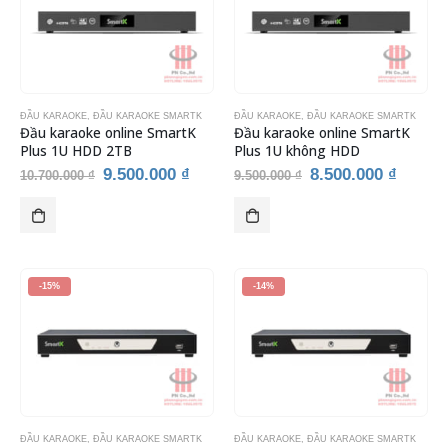
ĐẦU KARAOKE
,
ĐẦU KARAOKE SMARTK
ĐẦU KARAOKE
,
ĐẦU KARAOKE SMARTK
Đầu karaoke online SmartK
Đầu karaoke online SmartK
Plus 1U HDD 2TB
Plus 1U không HDD
Giá
Giá
Giá
Giá
9.500.000
₫
8.500.000
₫
10.700.000
₫
9.500.000
₫
gốc
hiện
gốc
hiện
là:
tại
là:
tại
10.700.000 ₫.
là:
9.500.000 ₫.
là:
9.500.000 ₫.
8.500.
-15%
-14%
ĐẦU KARAOKE
,
ĐẦU KARAOKE SMARTK
ĐẦU KARAOKE
,
ĐẦU KARAOKE SMARTK