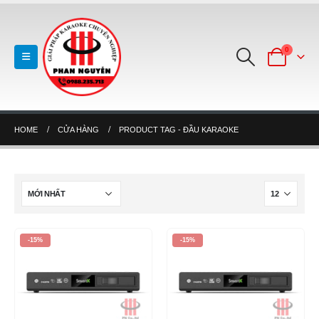
0
HOME
CỬA HÀNG
PRODUCT TAG -
ĐẦU KARAOKE
-15%
-15%