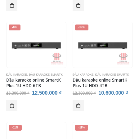
là:
tại
là:
tại
11.800.000 ₫.
là:
9.500.000 ₫.
là:
9.500.000 ₫.
7.900.
-6%
-14%
ĐẦU KARAOKE
,
ĐẦU KARAOKE SMARTK
ĐẦU KARAOKE
,
ĐẦU KARAOKE SMARTK
Đầu karaoke online SmartK
Đầu karaoke online SmartK
Plus 1U HDD 6TB
Plus 1U HDD 4TB
Giá
Giá
Giá
Giá
12.500.000
₫
10.600.000
₫
13.300.000
₫
12.300.000
₫
gốc
hiện
gốc
hiện
là:
tại
là:
tại
13.300.000 ₫.
là:
12.300.000 ₫.
là:
12.500.000 ₫.
10.6
-11%
-11%