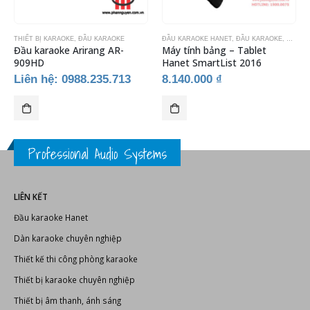
THIẾT BỊ KARAOKE
,
ĐẦU KARAOKE
ĐẦU KARAOKE HANET
,
ĐẦU KARAOKE
,
THIẾT 
Đầu karaoke Arirang AR-
Máy tính bảng – Tablet
909HD
Hanet SmartList 2016
Liên hệ: 0988.235.713
8.140.000
₫
Professional Audio Systems
LIÊN KẾT
Đầu karaoke Hanet
Dàn karaoke chuyên nghiệp
Thiết kế thi công phòng karaoke
Thiết bị karaoke chuyên nghiệp
Thiết bị âm thanh, ánh sáng