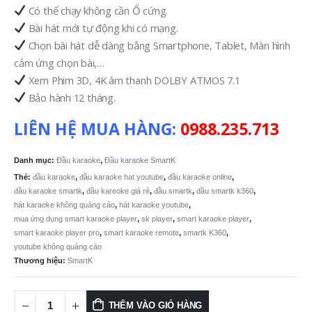
6.400.000
Có thể chạy không cần Ổ cứng.
Bài hát mới tự động khi có mạng.
Chọn bài hát dễ dàng bằng Smartphone, Tablet, Màn hình
cảm ứng chọn bài,…
Xem Phim 3D, 4K âm thanh DOLBY ATMOS 7.1
Bảo hành 12 tháng.
LIÊN HỆ MUA HÀNG:
0988.235.713
Danh mục:
Đầu karaoke
,
Đầu karaoke SmartK
Thẻ:
đầu karaoke
,
đầu karaoke hat youtube
,
đầu karaoke online
,
đầu karaoke smartk
,
đầu kareoke giá rẻ
,
đầu smartk
,
đầu smartk k360
,
hát karaoke không quảng cáo
,
hát karaoke youtube
,
mua ứng dụng smart karaoke player
,
sk player
,
smart karaoke player
,
smart karaoke player pro
,
smart karaoke remote
,
smartk K360
,
youtube không quảng cáo
Thương hiệu:
SmartK
THÊM VÀO GIỎ HÀNG