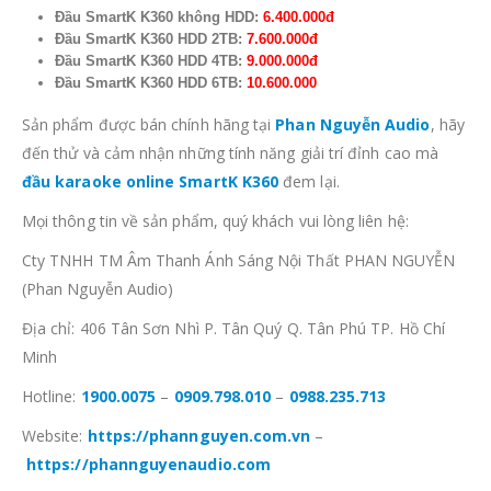
Đầu SmartK K360 không HDD:
6.400.000đ
Đầu SmartK K360 HDD 2TB:
7.600.000đ
Đầu SmartK K360 HDD 4TB:
9.000.000đ
Đầu SmartK K360 HDD 6TB:
10.600.000
Sản phẩm được bán chính hãng tại
Phan Nguyễn Audio
, hãy
đến thử và cảm nhận những tính năng giải trí đỉnh cao mà
đầu karaoke online SmartK K360
đem lại.
Mọi thông tin về sản phẩm, quý khách vui lòng liên hệ:
Cty TNHH TM Âm Thanh Ánh Sáng Nội Thất PHAN NGUYỄN
(Phan Nguyễn Audio)
Địa chỉ: 406 Tân Sơn Nhì P. Tân Quý Q. Tân Phú TP. Hồ Chí
Minh
Hotline:
1900.0075
–
0909.798.010
–
0988.235.713
Website:
https://phannguyen.com.vn
–
https://phannguyenaudio.com