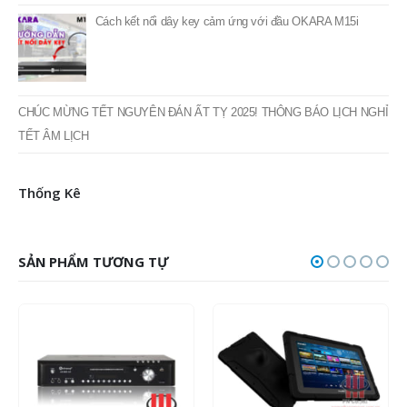
Cách kết nối dây key cảm ứng với đầu OKARA M15i
CHÚC MỪNG TẾT NGUYÊN ĐÁN ẤT TỴ 2025! THÔNG BÁO LỊCH NGHỈ
TẾT ÂM LỊCH
Thống Kê
SẢN PHẨM TƯƠNG TỰ