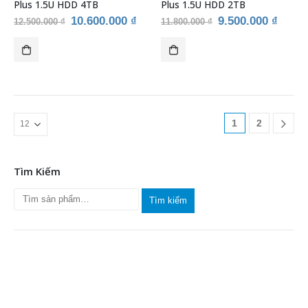
Plus 1.5U HDD 4TB
Plus 1.5U HDD 2TB
trên
Giá
Giá
Giá
Giá
10.600.000
₫
9.500.000
₫
12.500.000
₫
11.800.000
₫
trang
gốc
hiện
gốc
hiện
sản
là:
tại
là:
tại
12.500.000 ₫.
là:
11.800.000 ₫.
là:
phẩm
10.600.000 ₫.
9.500
1
2
Tìm Kiếm
Tìm kiếm