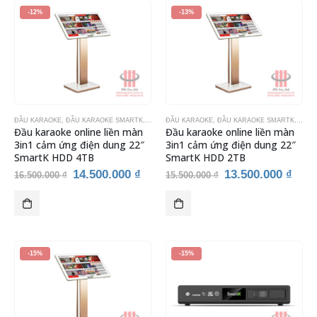
-12%
-13%
ĐẦU KARAOKE
,
ĐẦU KARAOKE SMARTK
,
THIẾT BỊ KARAOKE
ĐẦU KARAOKE
,
ĐẦU KARAOKE SMARTK
,
THIẾ
Đầu karaoke online liền màn
Đầu karaoke online liền màn
3in1 cảm ứng điện dung 22″
3in1 cảm ứng điện dung 22″
SmartK HDD 4TB
SmartK HDD 2TB
Giá
Giá
Giá
Giá
14.500.000
₫
13.500.000
₫
16.500.000
₫
15.500.000
₫
gốc
hiện
gốc
hiện
là:
tại
là:
tại
16.500.000 ₫.
là:
15.500.000 ₫.
là:
14.500.000 ₫.
13.5
-15%
-15%