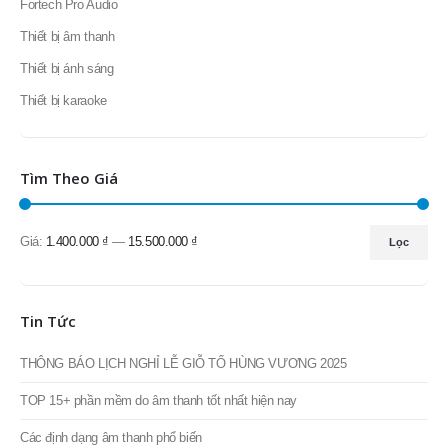
AD Systems
Dàn karaoke
Doublepow
Fortech Pro Audio
Thiết bị âm thanh
Thiết bị ánh sáng
Thiết bị karaoke
Tìm Theo Giá
Giá:
1.400.000 ₫
—
15.500.000 ₫
Lọc
Giá
Giá
thấp
cao
nhất
nhất