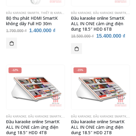
ĐẦU KARAOKE SMARTK
,
THIẾT BỊ KARAOKE
ĐẦU KARAOKE
,
ĐẦU KARAOKE SMARTK
,
THIẾ
Bộ thu phát HDMI SmartK
Đầu karaoke online SmartK
không dây Full HD 30m
ALL IN ONE cảm ứng điện
dung 18.5″ HDD 6TB
Giá
Giá
1.400.000
₫
1.700.000
₫
gốc
hiện
Giá
Giá
15.400.000
₫
18.500.000
₫
là:
tại
gốc
hiện
1.700.000 ₫.
là:
là:
tại
1.400.000 ₫.
18.500.000 ₫.
là:
15.4
-12%
-15%
ĐẦU KARAOKE
,
ĐẦU KARAOKE SMARTK
,
THIẾT BỊ KARAOKE
ĐẦU KARAOKE
,
ĐẦU KARAOKE SMARTK
,
THIẾ
Đầu karaoke online SmartK
Đầu karaoke online SmartK
ALL IN ONE cảm ứng điện
ALL IN ONE cảm ứng điện
dung 18.5″ HDD 4TB
dung 18.5″ HDD 2TB