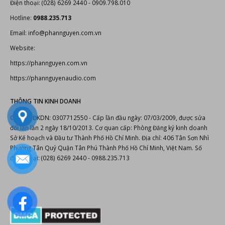
LIÊN HỆ
Cty TNHH TM AT-AS-NT Phan Nguyễn
406 Tân Sơn Nhì P.Phú Thọ Hòa Tp.Hồ Chí Minh
Điện thoại: (028) 6269 2440 - 0909.798.010
Hotline:
0988.235.713
Email: info@phannguyen.com.vn
Website:
https://phannguyen.com.vn
https://phannguyenaudio.com
THÔNG TIN KINH DOANH
Giấy CNĐKDN: 0307712550 - Cấp lần đầu ngày: 07/03/2009, được sửa
đổi lần lần 2 ngày 18/10/2013. Cơ quan cấp: Phòng Đăng ký kinh doanh
Sở Kế hoạch và Đầu tư Thành Phố Hồ Chí Minh. Địa chỉ: 406 Tân Sơn Nhì
Phường Tân Quý Quận Tân Phú Thành Phố Hồ Chí Minh, Việt Nam. Số
điện thoại: (028) 6269 2440 - 0988.235.713