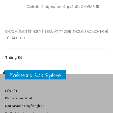
Tin Tức
THÔNG BÁO LỊCH NGHỈ LỄ GIỖ TỔ HÙNG VƯƠNG 2025
TOP 15+ phần mềm do âm thanh tốt nhất hiện nay
Các định dạng âm thanh phổ biến
Cách kết nối dây key cảm ứng với đầu OKARA M15i
CHÚC MỪNG TẾT NGUYÊN ĐÁN ẤT TỴ 2025! THÔNG BÁO LỊCH NGHỈ
TẾT ÂM LỊCH
Thống Kê
Professional Audio Systems