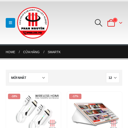
0
HOME
CỬA HÀNG
SMARTK
-18%
-17%