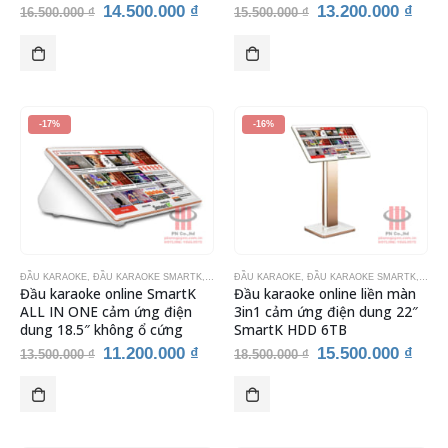
Giá
Giá
Giá
Giá
14.500.000
₫
13.200.000
₫
16.500.000
₫
15.500.000
₫
gốc
hiện
gốc
hiện
là:
tại
là:
tại
16.500.000 ₫.
là:
15.500.000 ₫.
là:
14.500.000 ₫.
13.2
-17%
-16%
ĐẦU KARAOKE
,
ĐẦU KARAOKE SMARTK
,
THIẾT BỊ KARAOKE
ĐẦU KARAOKE
,
ĐẦU KARAOKE SMARTK
,
THIẾ
Đầu karaoke online SmartK
Đầu karaoke online liền màn
ALL IN ONE cảm ứng điện
3in1 cảm ứng điện dung 22″
dung 18.5″ không ổ cứng
SmartK HDD 6TB
Giá
Giá
Giá
Giá
11.200.000
₫
15.500.000
₫
13.500.000
₫
18.500.000
₫
gốc
hiện
gốc
hiện
là:
tại
là:
tại
13.500.000 ₫.
là:
18.500.000 ₫.
là:
11.200.000 ₫.
15.5