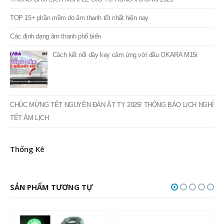
Cách kết nối dây key cảm ứng với đầu OKARA M15i
CHÚC MỪNG TẾT NGUYÊN ĐÁN ẤT TỴ 2025! THÔNG BÁO LỊCH NGHỈ
TẾT ÂM LỊCH
Thống Kê
SẢN PHẨM TƯƠNG TỰ