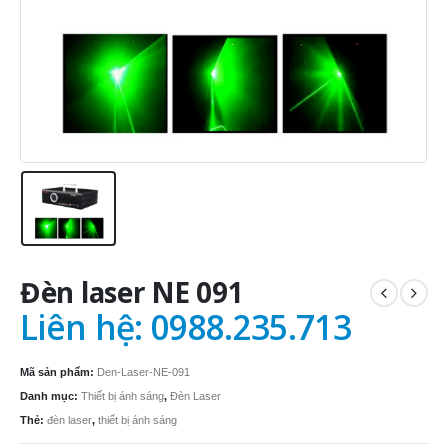
Đèn laser NE 091
Liên hệ: 0988.235.713
Mã sản phẩm:
Den-Laser-NE-091
Danh mục:
Thiết bị ánh sáng
,
Đèn Laser
Thẻ:
đèn laser
,
thiết bị ánh sáng