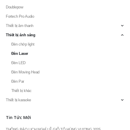
Thiết bị âm thanh
Thiết bị ánh sáng
Đèn chớp light
Đèn Laser
Đèn LED
Đèn Moving Head
Đèn Par
Thiết bị khác
Thiết bị karaoke
Tin Tức Mới
THÔNG BÁO LỊCH NGHỈ LỄ GIỖ TỔ HÙNG VƯƠNG 2025
TOP 15+ phần mềm do âm thanh tốt nhất hiện nay
Các định dạng âm thanh phổ biến