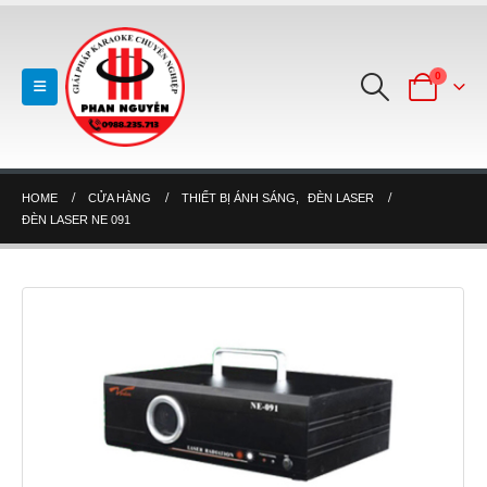
0
HOME
CỬA HÀNG
THIẾT BỊ ÁNH SÁNG
,
ĐÈN LASER
ĐÈN LASER NE 091