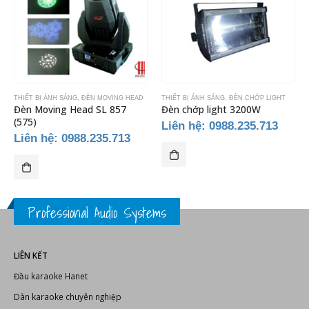
THIẾT BỊ ÁNH SÁNG
,
ĐÈN MOVING HEAD
THIẾT BỊ ÁNH SÁNG
,
ĐÈN CHỚP LIGHT
Đèn Moving Head SL 857
Đèn chớp light 3200W
(575)
Liên hệ: 0988.235.713
Liên hệ: 0988.235.713
n
0.000 ₫.
Professional Audio Systems
LIÊN KẾT
Đầu karaoke Hanet
Dàn karaoke chuyên nghiệp
Thiết kế thi công phòng karaoke
Thiết bị karaoke chuyên nghiệp
Thiết bị âm thanh, ánh sáng