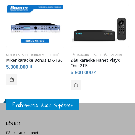
Thống Kê
SẢN PHẨM TƯƠNG TỰ
MIXER KARAOKE
,
BONUS AUDIO
,
THIẾT BỊ KARAOKE
ĐẦU KARAOKE HANET
,
ĐẦU KARAOKE
,
THIẾT 
Mixer karaoke Bonus MK-136
Đầu karaoke Hanet PlayX
One 2TB
5.300.000
₫
6.900.000
₫