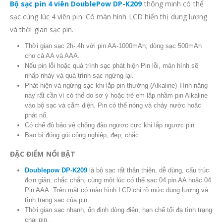
Bộ sạc pin 4 viên DoublePow DP-K209
thông minh có thể
sạc cùng lúc 4 viên pin. Có màn hình LCD hiển thị dung lượng
và thời gian sạc pin.
Thời gian sạc 2h-.4h với pin AA-1000mAh; dòng sạc 500mAh
cho cả AA và AAA.
Nếu pin lỗi hoặc quá trình sạc phát hiện Pin lỗi, màn hình sẽ
nhấp nháy và quá trình sạc ngừng lại.
Phát hiện và ngừng sạc khi lắp pin thường (Alkaline) Tính năng
này rất cần vì có thể do sơ ý hoặc trẻ em lắp nhầm pin Alkaline
vào bộ sạc và cắm điện. Pin có thể nóng và chảy nước hoặc
phát nổ.
Có chế độ bảo vệ chống đảo ngược cực khi lắp ngược pin
Bao bì đóng gói công nghiệp, đẹp, chắc.
ĐẶC ĐIỂM NỔI BẬT
Doublepow DP-K209
là bộ sạc rất thân thiện, dễ dùng, cấu trúc
đơn giản, chắc chắn, cùng một lúc có thể sạc 04 pin AA hoặc 04
Pin AAA. Trên mặt có màn hình LCD chỉ rõ mức dung lượng và
tình trạng sạc của pin
Thời gian sạc nhanh, ổn định dòng điện, hạn chế tối đa tình trạng
chai pin.