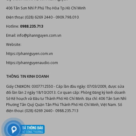
Chính sách bảo hành
Chính sách bảo mật thông tin
LIÊN HỆ
Cty TNHH TM AT-AS-NT Phan Nguyễn
406 Tân Sơn Nhì P.Phú Thọ Hòa Tp.Hồ Chí Minh
Điện thoại: (028) 6269 2440 - 0909.798.010
Hotline:
0988.235.713
Email: info@phannguyen.com.vn
Website:
https://phannguyen.com.vn
https://phannguyenaudio.com
THÔNG TIN KINH DOANH
Giấy CNĐKDN: 0307712550 - Cấp lần đầu ngày: 07/03/2009, được sửa
đổi lần lần 2 ngày 18/10/2013. Cơ quan cấp: Phòng Đăng ký kinh doanh