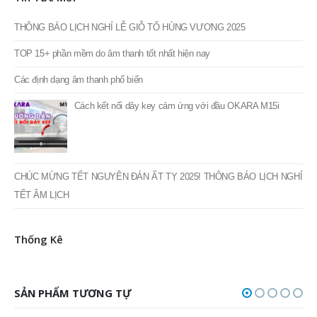
Đèn Par
Thiết bị khác
Thiết bị karaoke
Tin Tức Mới
THÔNG BÁO LỊCH NGHỈ LỄ GIỖ TỔ HÙNG VƯƠNG 2025
TOP 15+ phần mềm do âm thanh tốt nhất hiện nay
Các định dạng âm thanh phổ biến
Cách kết nối dây key cảm ứng với đầu OKARA M15i
CHÚC MỪNG TẾT NGUYÊN ĐÁN ẤT TỴ 2025! THÔNG BÁO LỊCH NGHỈ
TẾT ÂM LỊCH