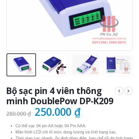
Bộ sạc pin 4 viên thông
minh DoublePow DP-K209
Giá
Giá
250.000
₫
280.000
₫
gốc
hiện
Có thể sạc 04 pin AA hoặc 04 Pin AAA.
là:
tại
Màn hình LCD chỉ rõ mức dung lượng và tình trạng sạc,
Thời gian sạc nhanh, ổn định dòng điện, hạn chế tối đa tình trạng