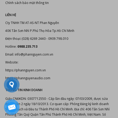
Chính sách bảo mật thông tin
LIÊN HỆ
Cty TNHH TM AT-AS-NT Phan Nguyễn
406 Tân Sơn Nhì P.Phú Thọ Hòa Tp.Hồ Chí Minh
Điện thoại: (028) 6269 2440 - 0909.798.010
Hotline:
0988.235.713
Email: info@phannguyen.com.vn
Website:
https://phannguyen.com.vn
https://phannguyenaudio.com
THÔNG TIN KINH DOANH
Giấy CNĐKDN: 0307712550 - Cấp lần đầu ngày: 07/03/2009, được sửa
đổi lần lần 2 ngày 18/10/2013. Cơ quan cấp: Phòng Đăng ký kinh doanh
Sở Kế hoạch và Đầu tư Thành Phố Hồ Chí Minh. Địa chỉ: 406 Tân Sơn Nhì
Phường Tân Quý Quận Tân Phú Thành Phố Hồ Chí Minh, Việt Nam. Số