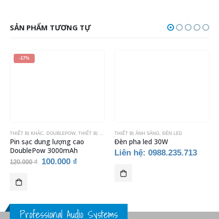
SẢN PHẨM TƯƠNG TỰ
-17%
THIẾT BỊ KHÁC
,
DOUBLEPOW
,
THIẾT BỊ ÁNH SÁNG
THIẾT BỊ ÁNH SÁNG
,
THIẾT BỊ KARAOKE
,
ĐÈN LED
Pin sạc dung lượng cao
Đèn pha led 30W
DoublePow 3000mAh
Liên hệ: 0988.235.713
Giá
Giá
100.000
₫
120.000
₫
gốc
hiện
là:
tại
120.000 ₫.
là:
100.000 ₫.
Professional Audio Systems