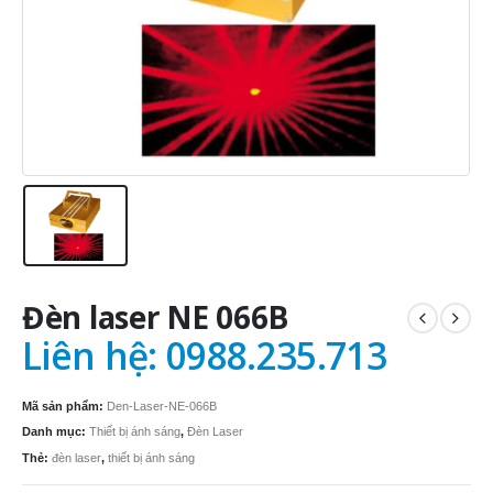
Đèn laser NE 066B
Liên hệ: 0988.235.713
Mã sản phẩm:
Den-Laser-NE-066B
Danh mục:
Thiết bị ánh sáng
,
Đèn Laser
Thẻ:
đèn laser
,
thiết bị ánh sáng