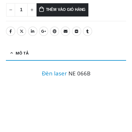
THÊM VÀO GIỎ HÀNG
MÔ TẢ
Đèn laser
NE 066B