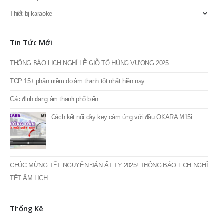
Thiết bị karaoke
Tin Tức Mới
THÔNG BÁO LỊCH NGHỈ LỄ GIỖ TỔ HÙNG VƯƠNG 2025
TOP 15+ phần mềm do âm thanh tốt nhất hiện nay
Các định dạng âm thanh phổ biến
Cách kết nối dây key cảm ứng với đầu OKARA M15i
CHÚC MỪNG TẾT NGUYÊN ĐÁN ẤT TỴ 2025! THÔNG BÁO LỊCH NGHỈ
TẾT ÂM LỊCH
Thống Kê