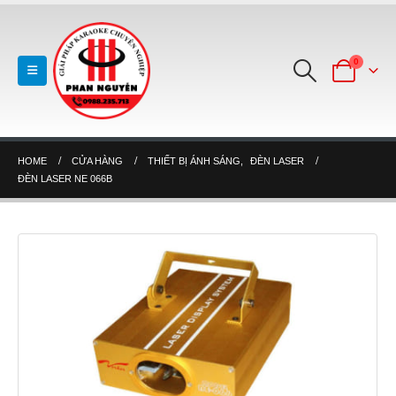
0
HOME
CỬA HÀNG
THIẾT BỊ ÁNH SÁNG
,
ĐÈN LASER
ĐÈN LASER NE 066B