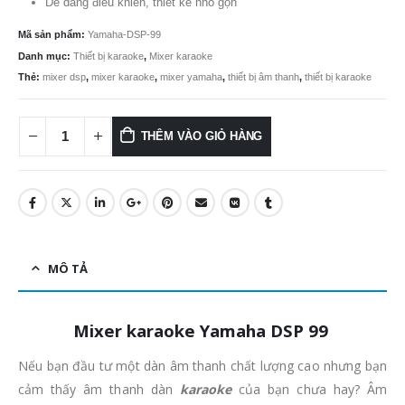
Dễ dàng điều khiển, thiết kế nhỏ gọn
Mã sản phẩm:
Yamaha-DSP-99
Danh mục:
Thiết bị karaoke
,
Mixer karaoke
Thẻ:
mixer dsp
,
mixer karaoke
,
mixer yamaha
,
thiết bị âm thanh
,
thiết bị karaoke
THÊM VÀO GIỎ HÀNG
MÔ TẢ
Mixer karaoke Yamaha DSP 99
Nếu bạn đầu tư một dàn âm thanh chất lượng cao nhưng bạn
cảm thấy âm thanh dàn
karaoke
của bạn chưa hay? Âm