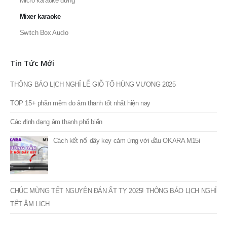
Micro karaoke đứng
Mixer karaoke
Switch Box Audio
Tin Tức Mới
THÔNG BÁO LỊCH NGHỈ LỄ GIỖ TỔ HÙNG VƯƠNG 2025
TOP 15+ phần mềm do âm thanh tốt nhất hiện nay
Các định dạng âm thanh phổ biến
Cách kết nối dây key cảm ứng với đầu OKARA M15i
CHÚC MỪNG TẾT NGUYÊN ĐÁN ẤT TỴ 2025! THÔNG BÁO LỊCH NGHỈ
TẾT ÂM LỊCH