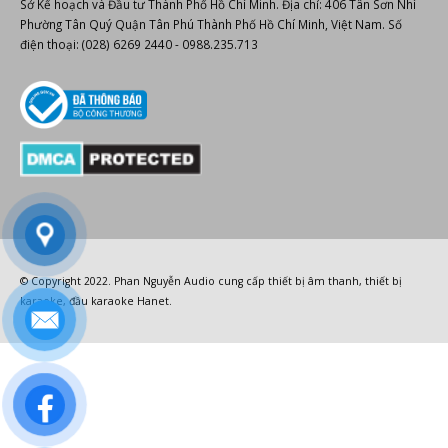
Sở Kế hoạch và Đầu tư Thành Phố Hồ Chí Minh. Địa chỉ: 406 Tân Sơn Nhì
Phường Tân Quý Quận Tân Phú Thành Phố Hồ Chí Minh, Việt Nam. Số
điện thoại: (028) 6269 2440 - 0988.235.713
© Copyright 2022.
Phan Nguyễn Audio
cung cấp
thiết bị âm thanh
,
thiết bị
karaoke
,
đầu karaoke Hanet
.