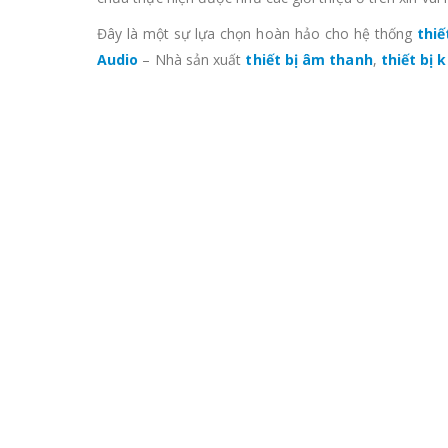
Đây là một sự lựa chọn hoàn hảo cho hệ thống
thiế
Audio
– Nhà sản xuất
thiết bị âm thanh
,
thiết bị 