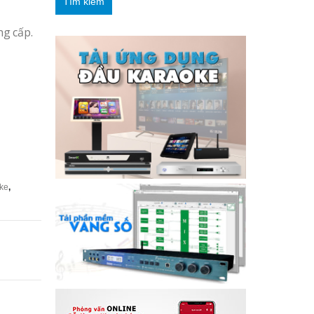
Tìm kiếm
g cấp.
ke
,