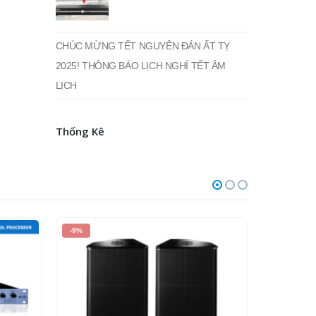
CHÚC MỪNG TẾT NGUYÊN ĐÁN ẤT TỴ
2025! THÔNG BÁO LỊCH NGHỈ TẾT ÂM
LỊCH
Thống Kê
-4%