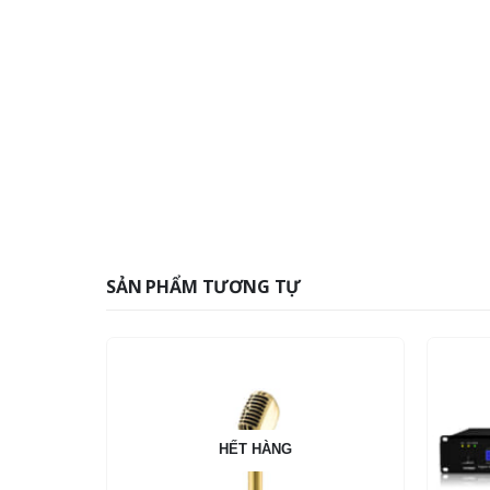
SẢN PHẨM TƯƠNG TỰ