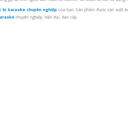
t bị karaoke chuyên nghiệp
của bạn. Sản phẩm được sản xuất b
karaoke
chuyên nghiệp, hiện đại, dao cấp.