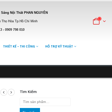
 Sáng Nội Thất PHAN NGUYỄN
0
 Thọ Hòa Tp.Hồ Chí Minh
13
-
0909 798 010
THIẾT KẾ – THI CÔNG
HỖ TRỢ KỸ THUẬT
Tìm Kiếm