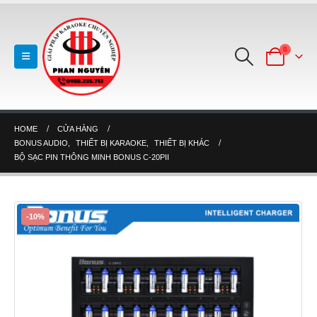
0
HOME
CỬA HÀNG
BONUS AUDIO
,
THIẾT BỊ KARAOKE
,
THIẾT BỊ KHÁC
BỘ SẠC PIN THÔNG MINH BONUS C-20PII
-10%