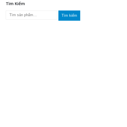
Tìm Kiếm
Tìm kiếm