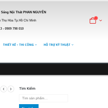
 Sáng Nội Thất PHAN NGUYỄN
0
 Thọ Hòa Tp.Hồ Chí Minh
13
-
0909 798 010
THIẾT KẾ – THI CÔNG
HỖ TRỢ KỸ THUẬT
Tìm Kiếm