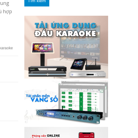
Tìm kiếm
rung
ù hợp
ị karaoke