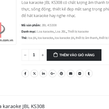
Loa karaoke JBL KS308 có chất lượng âm thanh t
thực, sống động, thiết kế đẹp mắt sang trọng ph
để hát karaoke hay nghe nhạc.
Mã sản phẩm:
JBL-KS308
Danh mục:
Loa karaoke
,
Loa JBL
,
Thiết bị karaoke
Thẻ:
loa jbl
,
loa karaoke
,
loa karaoke jbl
,
thiết bị âm thanh
,
thiết b
THÊM VÀO GIỎ HÀNG
a karaoke JBL KS308