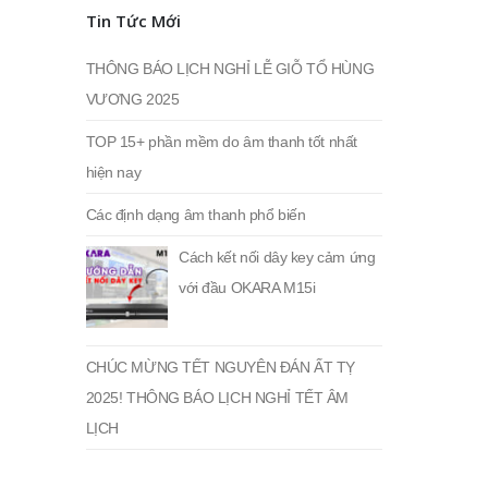
Tin Tức Mới
THÔNG BÁO LỊCH NGHỈ LỄ GIỖ TỔ HÙNG
VƯƠNG 2025
TOP 15+ phần mềm do âm thanh tốt nhất
hiện nay
Các định dạng âm thanh phổ biến
Cách kết nối dây key cảm ứng
với đầu OKARA M15i
CHÚC MỪNG TẾT NGUYÊN ĐÁN ẤT TỴ
2025! THÔNG BÁO LỊCH NGHỈ TẾT ÂM
LỊCH