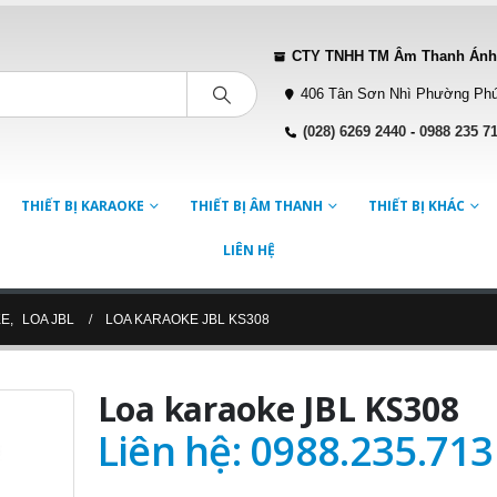
CTY TNHH TM Âm Thanh Ánh
406 Tân Sơn Nhì Phường Phú
(028) 6269 2440
-
0988 235 7
THIẾT BỊ KARAOKE
THIẾT BỊ ÂM THANH
THIẾT BỊ KHÁC
LIÊN HỆ
KE
,
LOA JBL
LOA KARAOKE JBL KS308
Loa karaoke JBL KS308
Liên hệ: 0988.235.713