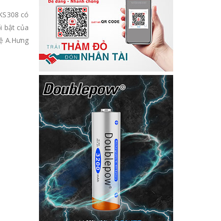
 KS308 có
i bật của
hệ A.Hưng