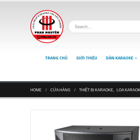
TRANG CHỦ
GIỚI THIỆU
DÀN KARAOKE
HOME
CỬA HÀNG
THIẾT BỊ KARAOKE
,
LOA KARAO