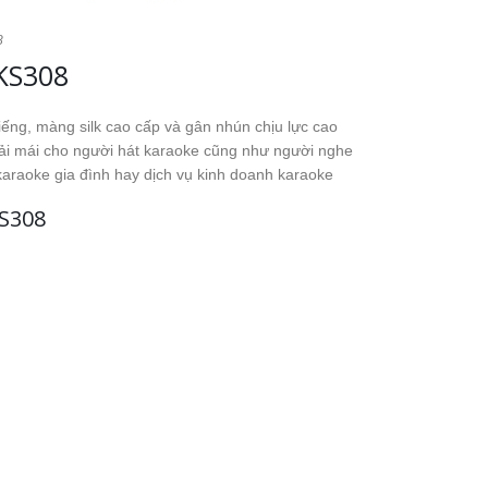
8
KS308
tiếng, màng silk cao cấp và gân nhún chịu lực cao
oải mái cho người hát karaoke cũng như người nghe
araoke gia đình hay dịch vụ kinh doanh karaoke
KS308