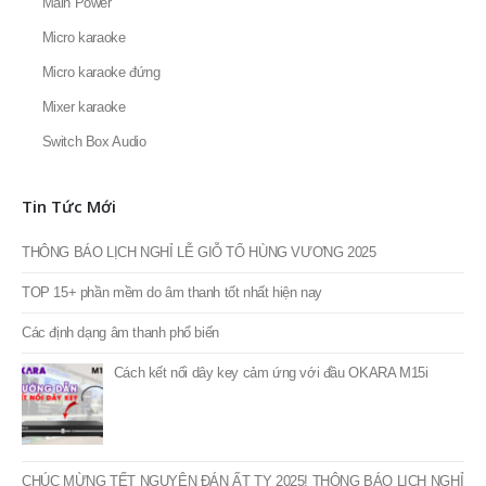
Main Power
Micro karaoke
Micro karaoke đứng
Mixer karaoke
Switch Box Audio
Tin Tức Mới
THÔNG BÁO LỊCH NGHỈ LỄ GIỖ TỔ HÙNG VƯƠNG 2025
TOP 15+ phần mềm do âm thanh tốt nhất hiện nay
Các định dạng âm thanh phổ biến
Cách kết nối dây key cảm ứng với đầu OKARA M15i
CHÚC MỪNG TẾT NGUYÊN ĐÁN ẤT TỴ 2025! THÔNG BÁO LỊCH NGHỈ