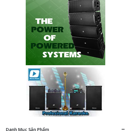
Danh Mục Sản Phẩm