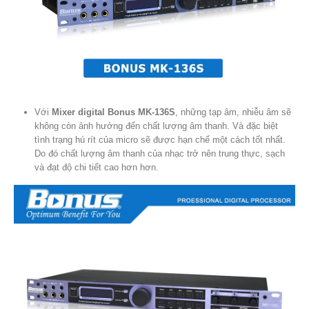
Với
Mixer digital Bonus MK-136S
, những tạp âm, nhiễu âm sẽ
không còn ảnh hưởng đến chất lượng âm thanh. Và đặc biệt
tình trạng hú rít của micro sẽ được hạn chế một cách tốt nhất.
Do đó chất lượng âm thanh của nhạc trở nên trung thực, sạch
và đạt độ chi tiết cao hơn hơn.