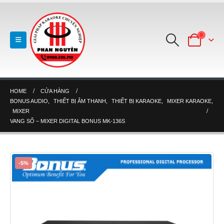
0
HOME
CỬA HÀNG
BONUS AUDIO
,
THIẾT BỊ ÂM THANH
,
THIẾT BỊ KARAOKE
,
MIXER KARAOKE
,
MIXER
VANG SỐ – MIXER DIGITAL BONUS MK-136S
-5%