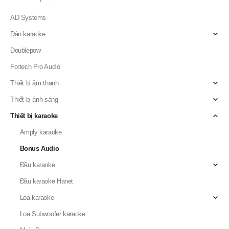
AD Systems
Dàn karaoke
Doublepow
Fortech Pro Audio
Thiết bị âm thanh
Thiết bị ánh sáng
Thiết bị karaoke
Amply karaoke
Bonus Audio
Đầu karaoke
Đầu karaoke Hanet
Loa karaoke
Loa Subwoofer karaoke