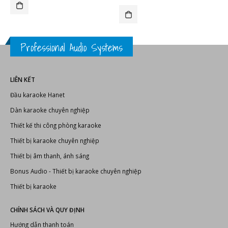
16.900.000 ₫.
là:
15.900.000 ₫.
Professional Audio Systems
LIÊN KẾT
Đầu karaoke Hanet
Dàn karaoke chuyên nghiệp
Thiết kế thi công phòng karaoke
Thiết bị karaoke chuyên nghiệp
Thiết bị âm thanh, ánh sáng
Bonus Audio
-
Thiết bị karaoke chuyên nghiệp
Thiết bị karaoke
CHÍNH SÁCH VÀ QUY ĐỊNH
Hướng dẫn thanh toán