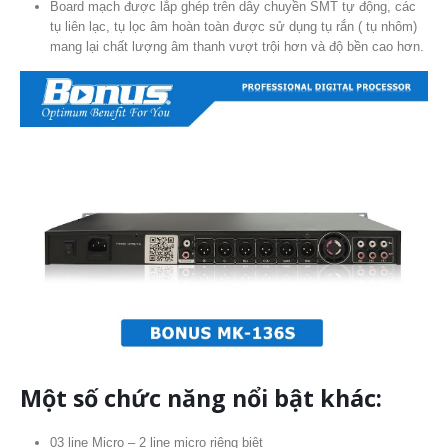
Board mạch được lắp ghép trên dây chuyền SMT tự động, các
tụ liên lạc, tụ lọc âm hoàn toàn được sử dụng tụ rắn ( tụ nhôm)
mang lại chất lượng âm thanh vượt trội hơn và độ bền cao hơn.
Một số chức năng nổi bật khác:
03 line Micro – 2 line micro riêng biệt