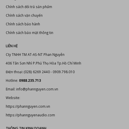
Chính sách đổi trả sản phẩm
Chính sách vận chuyển
Chính sách bảo hành
Chính sách bảo mật thông tin
LIÊN HỆ
Cty TNHH TM AT-AS-NT Phan Nguyễn
406 Tân Sơn Nhì P.Phú Thọ Hòa Tp.Hồ Chí Minh
Điện thoại: (028) 6269 2440 - 0909.798.010
Hotline:
0988.235.713
Email: info@phannguyen.com.vn
Website:
https://phannguyen.com.vn
https://phannguyenaudio.com
THÔNG TIN KINH DOANH