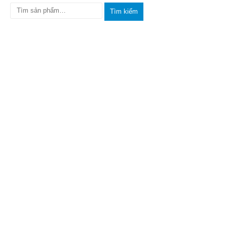
Tìm kiếm