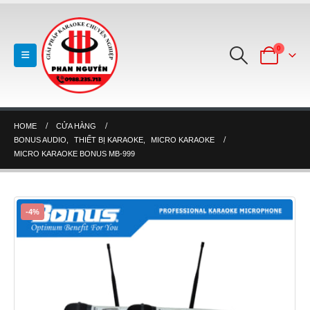
0
HOME
CỬA HÀNG
BONUS AUDIO
,
THIẾT BỊ KARAOKE
,
MICRO KARAOKE
MICRO KARAOKE BONUS MB-999
-4%