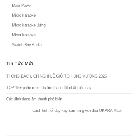
Main Power
Micro karaoke
Micro karaoke đứng
Mixer karaoke
Switch Box Audio
Tin Tức Mới
THÔNG BÁO LỊCH NGHỈ LỄ GIỖ TỔ HÙNG VƯƠNG 2025
TOP 15+ phần mềm do âm thanh tốt nhất hiện nay
Các định dạng âm thanh phổ biến
Cách kết nối dây key cảm ứng với đầu OKARA M15i