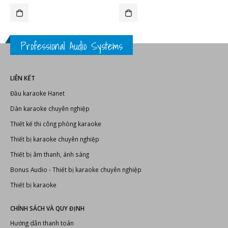
là:
tại
27.900.000 ₫.
là:
25.900.000 ₫.
Professional Audio Systems
LIÊN KẾT
Đầu karaoke Hanet
Dàn karaoke chuyên nghiệp
Thiết kế thi công phòng karaoke
Thiết bị karaoke chuyên nghiệp
Thiết bị âm thanh, ánh sáng
Bonus Audio
-
Thiết bị karaoke chuyên nghiệp
Thiết bị karaoke
CHÍNH SÁCH VÀ QUY ĐỊNH
Hướng dẫn thanh toán