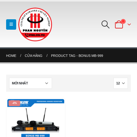
0
HOME
CỬA HÀNG
PRODUCT TAG -
BONUS MB-999
-4%