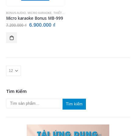
BONUS AUDIO
,
MICRO KARAOKE
,
THIẾT BỊ KARAOKE
Micro karaoke Bonus MB-999
Giá
Giá
6.900.000
₫
7.200.000
₫
gốc
hiện
là:
tại
7.200.000 ₫.
là:
6.900.000 ₫.
Tìm Kiếm
Tìm kiếm