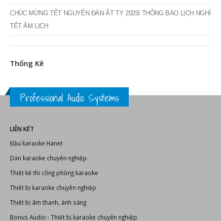
CHÚC MỪNG TẾT NGUYÊN ĐÁN ẤT TỴ 2025! THÔNG BÁO LỊCH NGHỈ
TẾT ÂM LỊCH
Thống Kê
Professional Audio Systems
LIÊN KẾT
Đầu karaoke Hanet
Dàn karaoke chuyên nghiệp
Thiết kế thi công phòng karaoke
Thiết bị karaoke chuyên nghiệp
Thiết bị âm thanh, ánh sáng
Bonus Audio
-
Thiết bị karaoke chuyên nghiệp