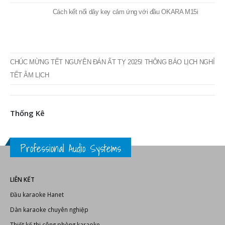
CHÚC MỪNG TẾT NGUYÊN ĐÁN ẤT TỴ 2025! THÔNG BÁO LỊCH NGHỈ
TẾT ÂM LỊCH
Thống Kê
Professional Audio Systems
LIÊN KẾT
Đầu karaoke Hanet
Dàn karaoke chuyên nghiệp
Thiết kế thi công phòng karaoke
Thiết bị karaoke chuyên nghiệp
Thiết bị âm thanh, ánh sáng