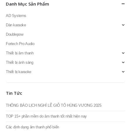
Dàn karaoke
Doublepow
Fortech Pro Audio
Thiết bị âm thanh
Thiết bị ánh sáng
Thiết bị karaoke
Tin Tức
THÔNG BÁO LỊCH NGHỈ LỄ GIỖ TỔ HÙNG VƯƠNG 2025
TOP 15+ phần mềm do âm thanh tốt nhất hiện nay
Các định dạng âm thanh phổ biến
Cách kết nối dây key cảm ứng với đầu OKARA M15i