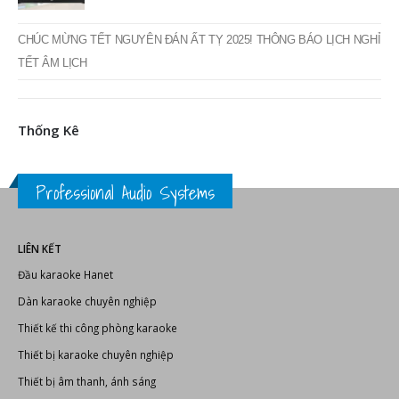
CHÚC MỪNG TẾT NGUYÊN ĐÁN ẤT TỴ 2025! THÔNG BÁO LỊCH NGHỈ
TẾT ÂM LỊCH
Thống Kê
Professional Audio Systems
LIÊN KẾT
Đầu karaoke Hanet
Dàn karaoke chuyên nghiệp
Thiết kế thi công phòng karaoke
Thiết bị karaoke chuyên nghiệp
Thiết bị âm thanh, ánh sáng