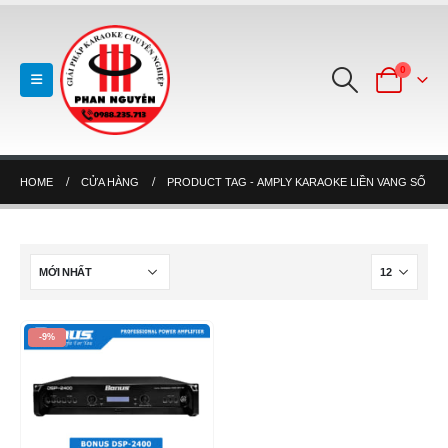
0
HOME
CỬA HÀNG
PRODUCT TAG -
AMPLY KARAOKE LIỀN VANG SỐ
-9%