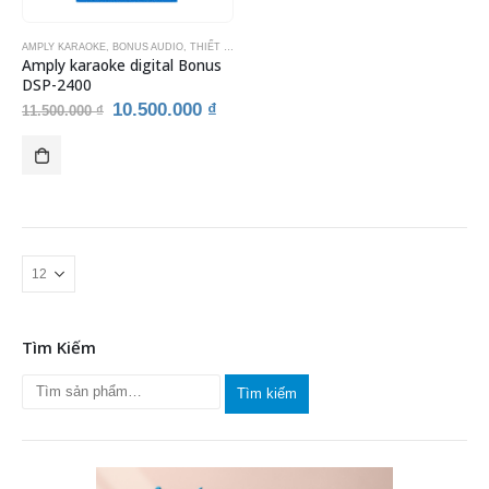
AMPLY KARAOKE
,
BONUS AUDIO
,
THIẾT BỊ KARAOKE
Amply karaoke digital Bonus
DSP-2400
Giá
Giá
10.500.000
₫
11.500.000
₫
gốc
hiện
là:
tại
11.500.000 ₫.
là:
10.500.000 ₫.
Tìm Kiếm
Tìm kiếm