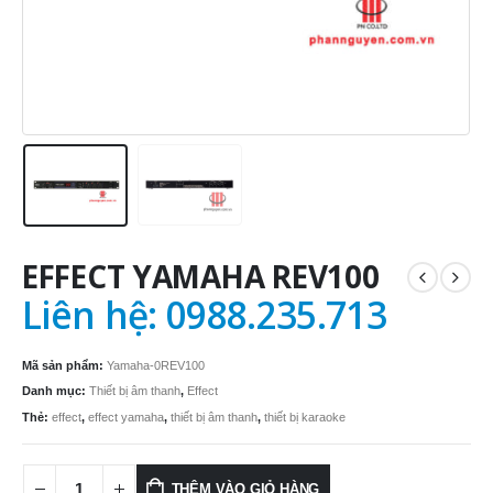
EFFECT YAMAHA REV100
Liên hệ: 0988.235.713
Mã sản phẩm:
Yamaha-0REV100
Danh mục:
Thiết bị âm thanh
,
Effect
Thẻ:
effect
,
effect yamaha
,
thiết bị âm thanh
,
thiết bị karaoke
THÊM VÀO GIỎ HÀNG