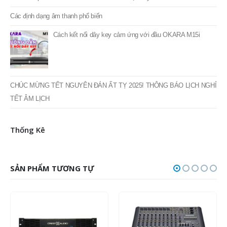
Tin Tức Mới
THÔNG BÁO LỊCH NGHỈ LỄ GIỖ TỔ HÙNG VƯƠNG 2025
TOP 15+ phần mềm do âm thanh tốt nhất hiện nay
Các định dạng âm thanh phổ biến
Cách kết nối dây key cảm ứng với đầu OKARA M15i
CHÚC MỪNG TẾT NGUYÊN ĐÁN ẤT TỴ 2025! THÔNG BÁO LỊCH NGHỈ
TẾT ÂM LỊCH
Thống Kê