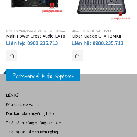
SẢN PHẨM TƯƠNG TỰ
MAIN POWER
,
POWER AMPLIFIER
,
THIẾT BỊ ÂM THANH
MIXER
,
THIẾT BỊ ÂM THANH
,
THIẾT BỊ KARAOKE
Main Power Crest Audio CA18
Mixer Mackie CFX 12MKII
Liên hệ: 0988.235.713
Liên hệ: 0988.235.713
Professional Audio Systems
LIÊN KẾT