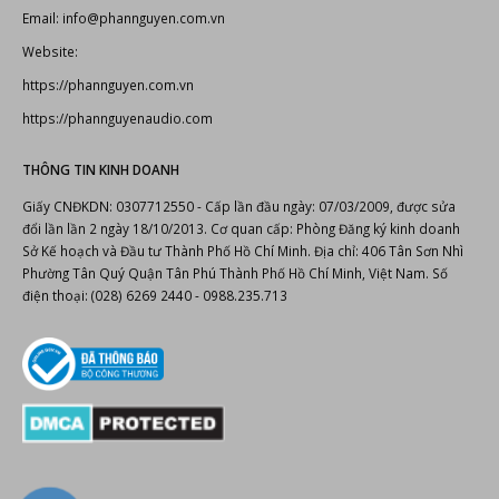
Cty TNHH TM AT-AS-NT Phan Nguyễn
406 Tân Sơn Nhì P.Phú Thọ Hòa Tp.Hồ Chí Minh
Điện thoại: (028) 6269 2440 - 0909.798.010
Hotline:
0988.235.713
Email: info@phannguyen.com.vn
Website:
https://phannguyen.com.vn
https://phannguyenaudio.com
THÔNG TIN KINH DOANH
Giấy CNĐKDN: 0307712550 - Cấp lần đầu ngày: 07/03/2009, được sửa
đổi lần lần 2 ngày 18/10/2013. Cơ quan cấp: Phòng Đăng ký kinh doanh
Sở Kế hoạch và Đầu tư Thành Phố Hồ Chí Minh. Địa chỉ: 406 Tân Sơn Nhì
Phường Tân Quý Quận Tân Phú Thành Phố Hồ Chí Minh, Việt Nam. Số
điện thoại: (028) 6269 2440 - 0988.235.713