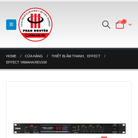
0
HOME
CỬA HÀNG
THIẾT BỊ ÂM THANH
,
EFFECT
EFFECT YAMAHA REV100