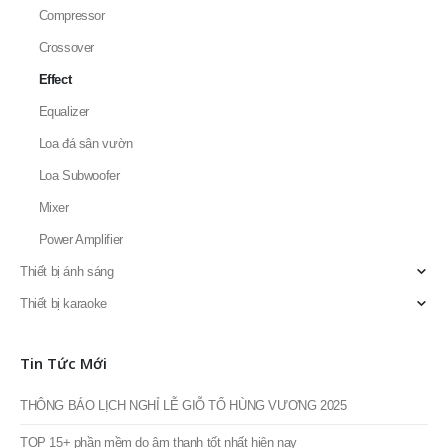
Dàn karaoke
Doublepow
Fortech Pro Audio
Thiết bị âm thanh
Compressor
Crossover
Effect
Equalizer
Loa đá sân vườn
Loa Subwoofer
Mixer
Power Amplifier
Thiết bị ánh sáng
Thiết bị karaoke