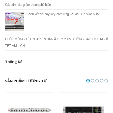
Các định dạng âm thanh phổ biến
Cách kết nối dây key cảm ứng với đầu OKARA M15i
CHÚC MỪNG TẾT NGUYÊN ĐÁN ẤT TỴ 2025! THÔNG BÁO LỊCH NGHỈ
TẾT ÂM LỊCH
Thống Kê
SẢN PHẨM TƯƠNG TỰ