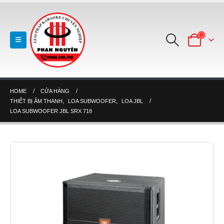
0
HOME
CỬA HÀNG
THIẾT BỊ ÂM THANH
,
LOA SUBWOOFER
,
LOA JBL
LOA SUBWOOFER JBL SRX 718