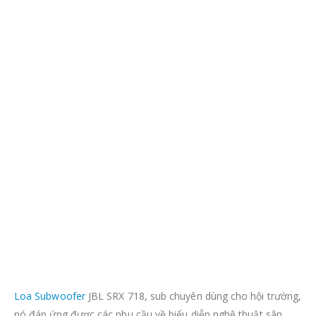
Loa Subwoofer
JBL SRX 718, sub chuyên dùng cho hội trường,
nó đáp ứng được các nhu cầu về biểu diễn nghệ thuật sân