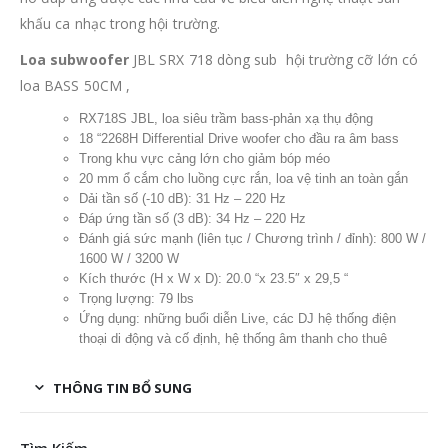
khấu ca nhạc trong hội trường.
Loa subwoofer
JBL SRX 718 dòng sub hội trường cỡ lớn có
loa BASS 50CM ,
RX718S JBL, loa siêu trầm bass-phản xạ thụ động
18 “2268H Differential Drive woofer cho đầu ra âm bass
Trong khu vực cảng lớn cho giảm bóp méo
20 mm ổ cắm cho luồng cực rắn, loa vệ tinh an toàn gắn
Dải tần số (-10 dB): 31 Hz – 220 Hz
Đáp ứng tần số (3 dB): 34 Hz – 220 Hz
Đánh giá sức mạnh (liên tục / Chương trình / đỉnh): 800 W /
1600 W / 3200 W
Kích thước (H x W x D): 20.0 “x 23.5″ x 29,5 “
Trọng lượng: 79 lbs
Ứng dụng: những buổi diễn Live, các DJ hệ thống điện
thoại di động và cố định, hệ thống âm thanh cho thuê
THÔNG TIN BỔ SUNG