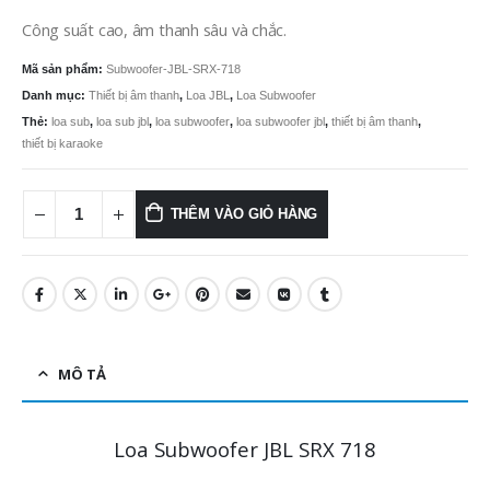
Công suất cao, âm thanh sâu và chắc.
Mã sản phẩm:
Subwoofer-JBL-SRX-718
Danh mục:
Thiết bị âm thanh
,
Loa JBL
,
Loa Subwoofer
Thẻ:
loa sub
,
loa sub jbl
,
loa subwoofer
,
loa subwoofer jbl
,
thiết bị âm thanh
,
thiết bị karaoke
THÊM VÀO GIỎ HÀNG
MÔ TẢ
Loa Subwoofer JBL SRX 718