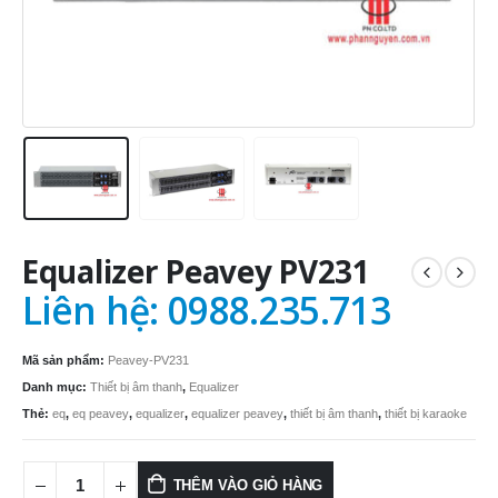
Equalizer Peavey PV231
Liên hệ: 0988.235.713
Mã sản phẩm:
Peavey-PV231
Danh mục:
Thiết bị âm thanh
,
Equalizer
Thẻ:
eq
,
eq peavey
,
equalizer
,
equalizer peavey
,
thiết bị âm thanh
,
thiết bị karaoke
THÊM VÀO GIỎ HÀNG