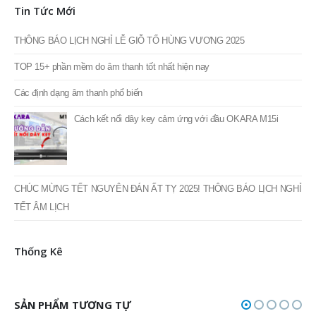
Tin Tức Mới
THÔNG BÁO LỊCH NGHỈ LỄ GIỖ TỔ HÙNG VƯƠNG 2025
TOP 15+ phần mềm do âm thanh tốt nhất hiện nay
Các định dạng âm thanh phổ biến
Cách kết nối dây key cảm ứng với đầu OKARA M15i
CHÚC MỪNG TẾT NGUYÊN ĐÁN ẤT TỴ 2025! THÔNG BÁO LỊCH NGHỈ
TẾT ÂM LỊCH
Thống Kê
SẢN PHẨM TƯƠNG TỰ