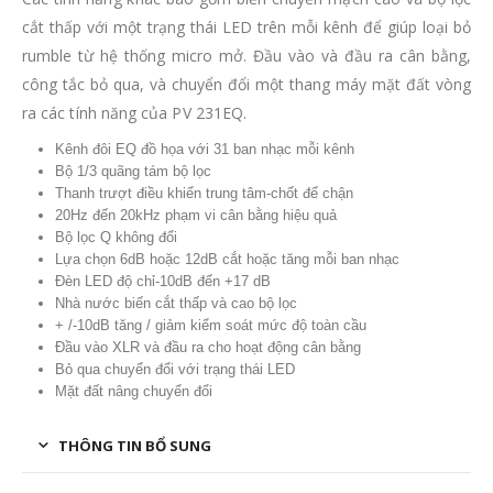
cắt thấp với một trạng thái LED trên mỗi kênh để giúp loại bỏ
rumble từ hệ thống micro mở. Đầu vào và đầu ra cân bằng,
công tắc bỏ qua, và chuyển đổi một thang máy mặt đất vòng
ra các tính năng của PV 231EQ.
Kênh đôi EQ đồ họa với 31 ban nhạc mỗi kênh
Bộ 1/3 quãng tám bộ lọc
Thanh trượt điều khiển trung tâm-chốt để chận
20Hz đến 20kHz phạm vi cân bằng hiệu quả
Bộ lọc Q không đổi
Lựa chọn 6dB hoặc 12dB cắt hoặc tăng mỗi ban nhạc
Đèn LED độ chỉ-10dB đến +17 dB
Nhà nước biến cắt thấp và cao bộ lọc
+ /-10dB tăng / giảm kiểm soát mức độ toàn cầu
Đầu vào XLR và đầu ra cho hoạt động cân bằng
Bỏ qua chuyển đổi với trạng thái LED
Mặt đất nâng chuyển đổi
THÔNG TIN BỔ SUNG