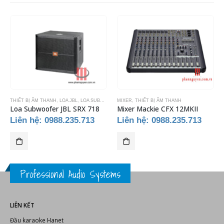
THIẾT BỊ ÂM THANH
,
LOA JBL
,
LOA SUBWOOFER
MIXER
,
THIẾT BỊ ÂM THANH
Loa Subwoofer JBL SRX 718
Mixer Mackie CFX 12MKII
Liên hệ: 0988.235.713
Liên hệ: 0988.235.713
Professional Audio Systems
LIÊN KẾT
Đầu karaoke Hanet