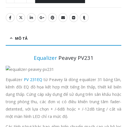
MÔ TẢ
Equalizer
Peavey PV231
Equalizer
PV 231EQ
từ Peavey là dòng equalizer 31 băng tần,
kênh đôi EQ đồ họa kết hợp một tiếng ồn thấp, thiết kế biến
dạng thấp. Cứng cáp xây dựng để sử dụng trên sân khấu hoặc
trong phòng thu, các đơn vị có điều khiển trung tâm fader-
detented, với lựa chọn + /-6dB hoặc + /-12dB tăng / cắt và
một màn hình LED chỉ ra mức độ.
Các tính năng khác bao gồm biến chuyển mạch cao và bộ lọc