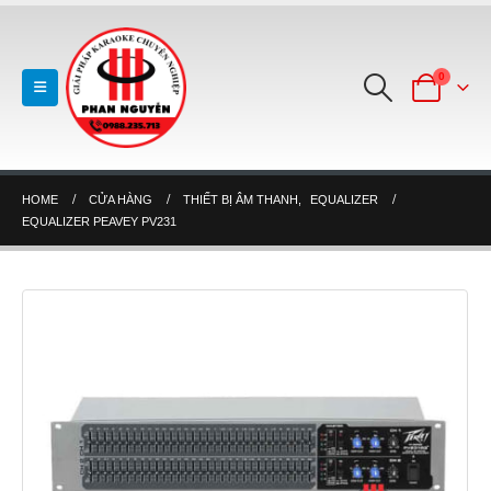
0
HOME
CỬA HÀNG
THIẾT BỊ ÂM THANH
,
EQUALIZER
EQUALIZER PEAVEY PV231