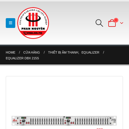
0
HOME
CỬA HÀNG
THIẾT BỊ ÂM THANH
,
EQUALIZER
EQUALIZER DBX 215S