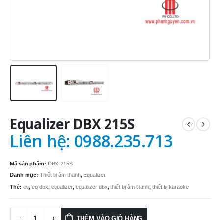
Equalizer DBX 215S
Liên hệ: 0988.235.713
Mã sản phẩm:
DBX-215S
Danh mục:
Thiết bị âm thanh
,
Equalizer
Thẻ:
eq
,
eq dbx
,
equalizer
,
equalizer dbx
,
thiết bị âm thanh
,
thiết bị karaoke
THÊM VÀO GIỎ HÀNG