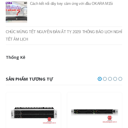
Cách kết nối dây key cảm ứng với đầu OKARA M15i
CHÚC MỪNG TẾT NGUYÊN ĐÁN ẤT TỴ 2025! THÔNG BÁO LỊCH NGHỈ
TẾT ÂM LỊCH
Thống Kê
SẢN PHẨM TƯƠNG TỰ