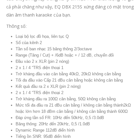
cả phải chăng như vậy, EQ DBX 215S xứng đáng có mặt trong
dàn âm thanh karaoke của bạn.
Thông số:
Loại bộ lọc đồ họa, liên tục Q
Số của kênh 2
Tần số ban nhạc 15 băng thông 2/3octave
Range (Tăng / Cut) + /6dB hoặc + / 12 dB, chuyển đổi
Đầu vào 2 x XLR (pin 2 nóng)
2 x 1 / 4 “TRS điện thoại 1
Trở kháng đầu vào cân bằng 40kΩ, 20kΩ không cân bằng
Tối đa đầu vào Cấp 21 dBu cân bằng hoặc không cân bằng
Kết quả đầu ra 2 x XLR (pin 2 nóng)
2 x 1 / 4 “TRS điện thoại 2
Trở kháng đầu ra 100Ω cân bằng, 50Ω không cân bằng
Mức tối đa đầu ra 21 dBu cân bằng / không cân bằng thành2kΩ
hoặc lớn hơn 18 dBm cân bằng / không cân bằng thành 600Ω
Đáp ứng tần số FR: 10Hz đến 50kHz, 0,5 /3.0dB
Băng thông: 20Hz đến 20kHz, 0,5 /1.0dB
Dynamic Range 112dB điển hình
Tiếng ồn SNR: 95dB điển hình