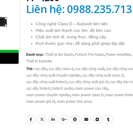
Liên hệ: 0988.235.713
Công nghệ Class D – Autovolt tiên tiến.
Hiệu suất âm thanh cực lớn, độ bền cao.
Chất âm tinh tế, trung thực, đẳng cấp.
Kích thước gọn nhẹ, dễ dàng phối ghép lắp đặt.
Danh mục:
Thiết bị âm thanh
,
Fortech Pro Audio
,
Power Amplifier
,
Thiết bị karaoke
Thẻ:
cục đẩy
,
cục đẩy class d
,
cục đẩy công suất
,
cục đẩy công su
cục đẩy công suất chuyên nghiệp
,
cục đẩy công suất class D
,
cục đẩy công suất fortech
,
cục đẩy công suất giá rẻ
,
cục đẩy dàn lo
cục đẩy fortech
,
fortech audio
,
main power cao cấp
,
main power chuyên nghiệp
,
main power class D
,
main power forte
main power giá rẻ
,
main power line array