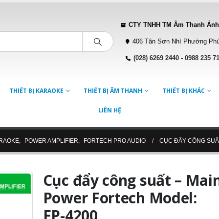
CTY TNHH TM Âm Thanh Ánh
406 Tân Sơn Nhì Phường Phú
(028) 6269 2440
-
0988 235 7
THIẾT BỊ KARAOKE
THIẾT BỊ ÂM THANH
THIẾT BỊ KHÁC
LIÊN HỆ
ARAOKE
,
POWER AMPLIFIER
,
FORTECH PRO AUDIO
CỤC ĐẨY CÔNG SUẤT
Cục đẩy công suất – Mai
Power Fortech Model:
FP-4200