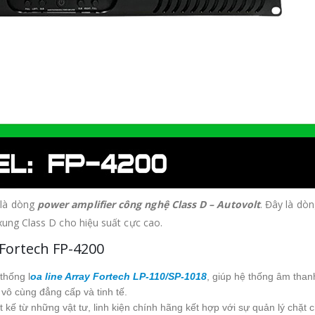
là dòng
power amplifier công nghệ Class D – Autovolt
. Đây là dò
xung Class D cho hiệu suất cực cao.
 Fortech FP-4200
thống l
oa line Array Fortech LP-110/SP-1018
, giúp hệ thống âm than
vô cùng đẳng cấp và tinh tế.
t kế từ những vật tư, linh kiện chính hãng kết hợp với sự quản lý chặt 