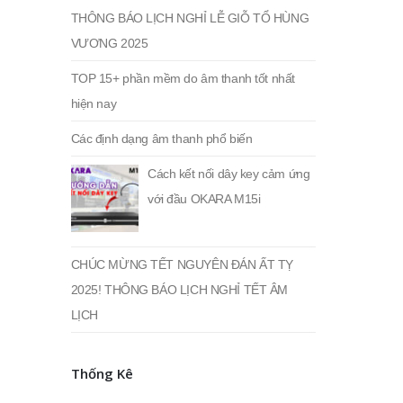
THÔNG BÁO LỊCH NGHỈ LỄ GIỖ TỔ HÙNG
VƯƠNG 2025
TOP 15+ phần mềm do âm thanh tốt nhất
hiện nay
Các định dạng âm thanh phổ biến
Cách kết nối dây key cảm ứng
với đầu OKARA M15i
CHÚC MỪNG TẾT NGUYÊN ĐÁN ẤT TỴ
2025! THÔNG BÁO LỊCH NGHỈ TẾT ÂM
LỊCH
Thống Kê