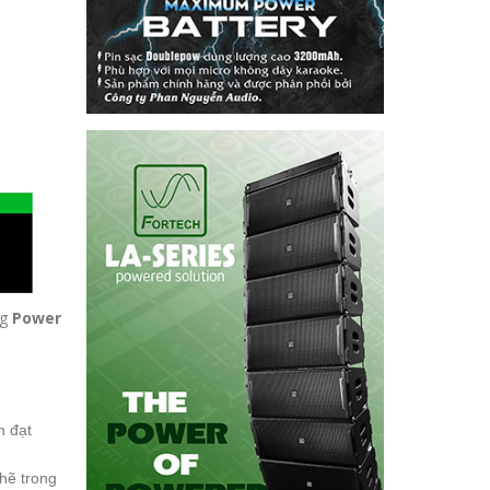
ng
Power
h đạt
chẽ trong