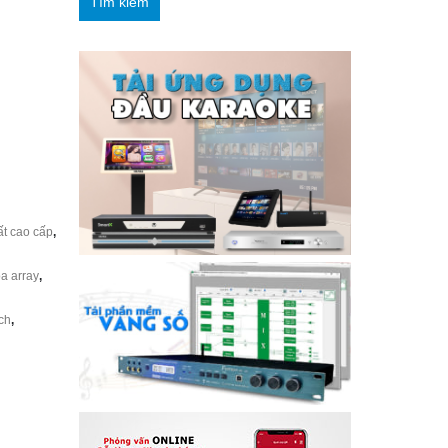
Tìm kiếm
ất cao cấp
,
a array
,
ch
,