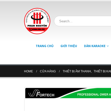
TRANG CHỦ
GIỚI THIỆU
DÀN KARAOKE
HOME
CỬA HÀNG
THIẾT BỊ ÂM THANH
,
THIẾT BỊ K