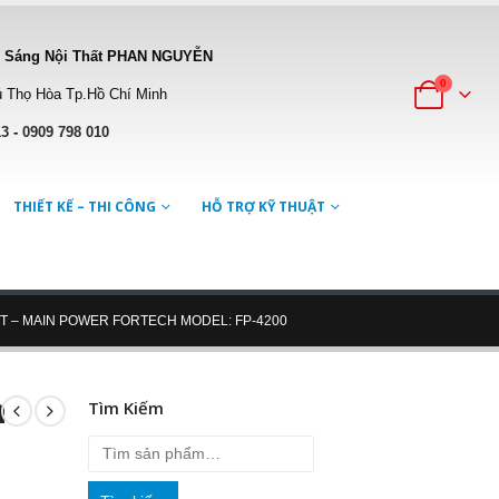
 Sáng Nội Thất PHAN NGUYỄN
0
 Thọ Hòa Tp.Hồ Chí Minh
13
-
0909 798 010
THIẾT KẾ – THI CÔNG
HỖ TRỢ KỸ THUẬT
 – MAIN POWER FORTECH MODEL: FP-4200
n
Tìm Kiếm