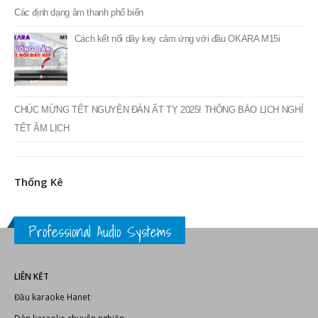
Các định dạng âm thanh phổ biến
Cách kết nối dây key cảm ứng với đầu OKARA M15i
CHÚC MỪNG TẾT NGUYÊN ĐÁN ẤT TỴ 2025! THÔNG BÁO LỊCH NGHỈ
TẾT ÂM LỊCH
Thống Kê
Professional Audio Systems
LIÊN KẾT
Đầu karaoke Hanet