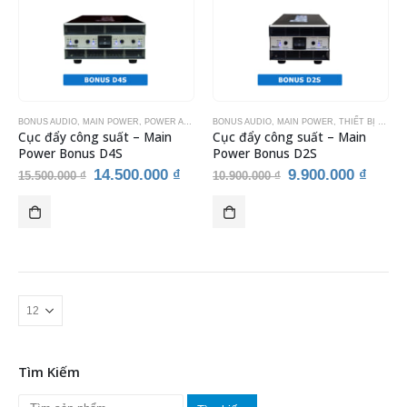
BONUS AUDIO
,
MAIN POWER
,
POWER AMPLIFIER
BONUS AUDIO
,
THIẾT BỊ ÂM THANH
,
MAIN POWER
,
THIẾT BỊ KARAOKE
,
THIẾT BỊ ÂM THANH
Cục đẩy công suất – Main
Cục đẩy công suất – Main
Power Bonus D4S
Power Bonus D2S
Giá
Giá
Giá
Giá
14.500.000
₫
9.900.000
₫
15.500.000
₫
10.900.000
₫
gốc
hiện
gốc
hiện
là:
tại
là:
tại
15.500.000 ₫.
là:
10.900.000 ₫.
là:
14.500.000 ₫.
9.900
Tìm Kiếm