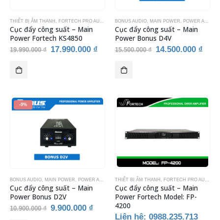
THIẾT BỊ ÂM THANH
,
FORTECH PRO AUDIO
,
MAIN POWER
BONUS AUDIO
,
POWER AMPLIFIER
,
MAIN POWER
,
POWER AMPLIFIER
,
THIẾT BỊ KA
Cục đẩy công suất – Main
Cục đẩy công suất – Main
Power Fortech KS4850
Power Bonus D4V
Giá
Giá
Giá
Giá
17.990.000
₫
14.500.000
₫
19.990.000
₫
15.500.000
₫
gốc
hiện
gốc
hiện
là:
tại
là:
tại
19.990.000 ₫.
là:
15.500.000 ₫.
là:
17.990.000 ₫.
14.5
-9%
BONUS AUDIO
,
MAIN POWER
,
POWER AMPLIFIER
THIẾT BỊ ÂM THANH
,
THIẾT BỊ ÂM THANH
,
FORTECH PRO AUDIO
,
THIẾT BỊ KARAOKE
,
P
Cục đẩy công suất – Main
Cục đẩy công suất – Main
Power Bonus D2V
Power Fortech Model: FP-
4200
Giá
Giá
9.900.000
₫
10.900.000
₫
gốc
hiện
Liên hệ: 0988.235.713