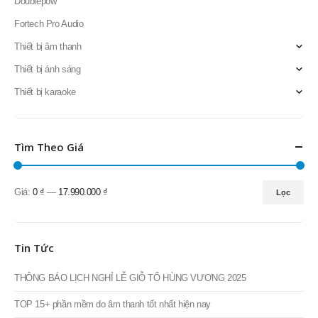
Doublepow
Fortech Pro Audio
Thiết bị âm thanh
Thiết bị ánh sáng
Thiết bị karaoke
Tìm Theo Giá
Giá:
0 ₫
—
17.990.000 ₫
Lọc
Giá
Giá
thấp
cao
nhất
nhất
Tin Tức
THÔNG BÁO LỊCH NGHỈ LỄ GIỖ TỔ HÙNG VƯƠNG 2025
TOP 15+ phần mềm do âm thanh tốt nhất hiện nay