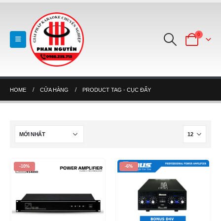
0
HOME
CỬA HÀNG
PRODUCT TAG -
CỤC ĐẨY
-10%
-6%