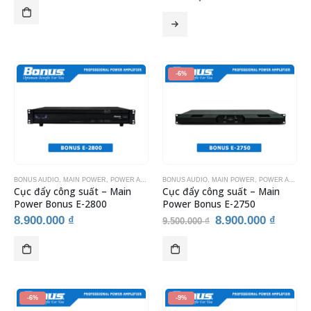
là:
tại
10.900.000 ₫.
là:
9.900.000 ₫.
-6%
BONUS AUDIO
,
MAIN POWER
,
POWER AMPLIFIER
BONUS AUDIO
,
THIẾT BỊ ÂM THANH
,
MAIN POWER
,
THIẾT BỊ KARAOKE
,
POWER AMPLIFIER
Cục đẩy công suất – Main
Cục đẩy công suất – Main
Power Bonus E-2800
Power Bonus E-2750
Giá
Giá
8.900.000
₫
8.900.000
₫
9.500.000
₫
gốc
hiện
là:
tại
9.500.000 ₫.
là:
8.900.
-6%
-9%