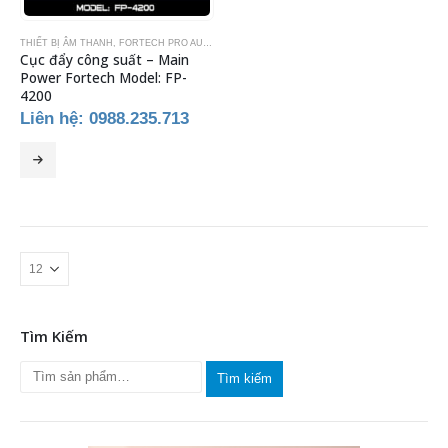
THIẾT BỊ ÂM THANH
,
FORTECH PRO AUDIO
,
POWER AMPLIFIER
,
THIẾT BỊ KARAOKE
Cục đẩy công suất – Main
Power Fortech Model: FP-
4200
Liên hệ: 0988.235.713
Tìm Kiếm
Tìm kiếm