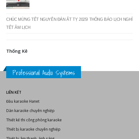
CHÚC MỪNG TẾT NGUYÊN ĐÁN ẤT TỴ 2025! THÔNG BÁO LỊCH NGHỈ
TẾT ÂM LỊCH
Thống Kê
Professional Audio Systems
LIÊN KẾT
Đầu karaoke Hanet
Dàn karaoke chuyên nghiệp
Thiết kế thi công phòng karaoke
Thiết bị karaoke chuyên nghiệp
Thiết bị âm thanh, ánh sáng