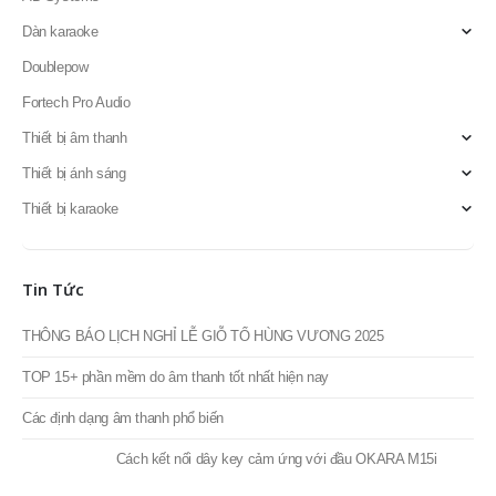
Tin Tức
THÔNG BÁO LỊCH NGHỈ LỄ GIỖ TỔ HÙNG VƯƠNG 2025
TOP 15+ phần mềm do âm thanh tốt nhất hiện nay
Các định dạng âm thanh phổ biến
Cách kết nối dây key cảm ứng với đầu OKARA M15i
CHÚC MỪNG TẾT NGUYÊN ĐÁN ẤT TỴ 2025! THÔNG BÁO LỊCH NGHỈ
TẾT ÂM LỊCH
Thống Kê
Professional Audio Systems