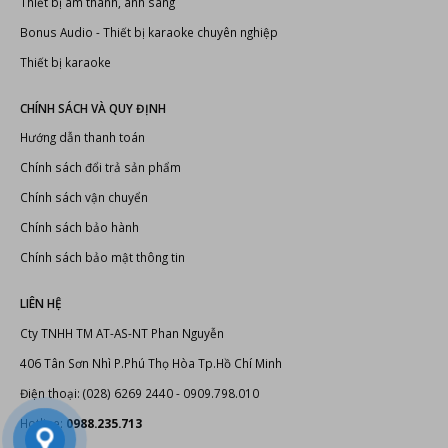
Chính sách bảo mật thông tin
LIÊN HỆ
Cty TNHH TM AT-AS-NT Phan Nguyễn
406 Tân Sơn Nhì P.Phú Thọ Hòa Tp.Hồ Chí Minh
Điện thoại: (028) 6269 2440 - 0909.798.010
Hotline:
0988.235.713
Email: info@phannguyen.com.vn
Website:
https://phannguyen.com.vn
https://phannguyenaudio.com
THÔNG TIN KINH DOANH
Giấy CNĐKDN: 0307712550 - Cấp lần đầu ngày: 07/03/2009, được sửa
đổi lần lần 2 ngày 18/10/2013. Cơ quan cấp: Phòng Đăng ký kinh doanh
Sở Kế hoạch và Đầu tư Thành Phố Hồ Chí Minh. Địa chỉ: 406 Tân Sơn Nhì
Phường Tân Quý Quận Tân Phú Thành Phố Hồ Chí Minh, Việt Nam. Số