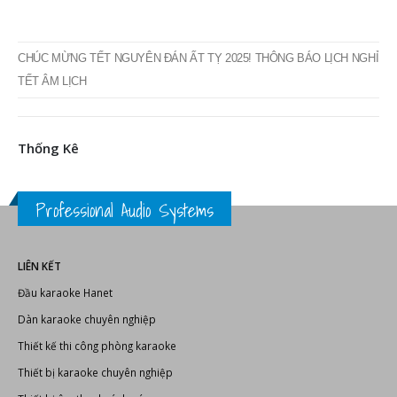
LIÊN KẾT
Đầu karaoke Hanet
Dàn karaoke chuyên nghiệp
Thiết kế thi công phòng karaoke
Thiết bị karaoke chuyên nghiệp
Thiết bị âm thanh, ánh sáng
Bonus Audio
-
Thiết bị karaoke chuyên nghiệp
Thiết bị karaoke
CHÍNH SÁCH VÀ QUY ĐỊNH
Hướng dẫn thanh toán
Chính sách đổi trả sản phẩm
Chính sách vận chuyển
Chính sách bảo hành