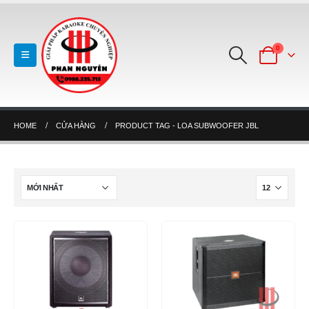
0
HOME
CỬA HÀNG
PRODUCT TAG -
LOA SUBWOOFER JBL