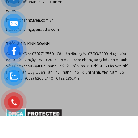
điện thoại: (028) 6269 2440 - 0988.235.713
© Copyright 2022.
Phan Nguyễn Audio
cung cấp
thiết bị âm thanh
,
thiết bị
karaoke
,
đầu karaoke Hanet
.