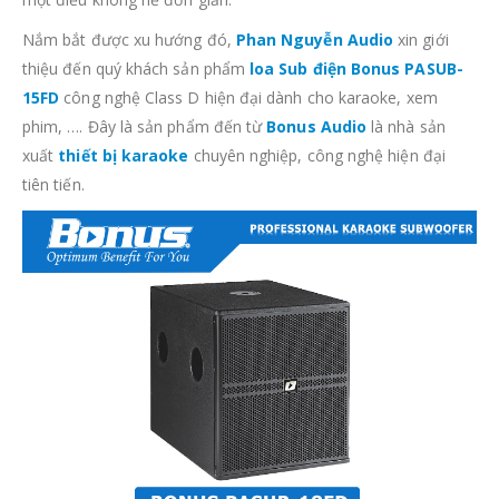
Nắm bắt được xu hướng đó,
Phan Nguyễn Audio
xin giới
thiệu đến quý khách sản phẩm
loa Sub điện Bonus PASUB-
15FD
công nghệ Class D hiện đại dành cho karaoke, xem
phim, …. Đây là sản phẩm đến từ
Bonus Audio
là nhà sản
xuất
thiết bị karaoke
chuyên nghiệp, công nghệ hiện đại
tiên tiến.