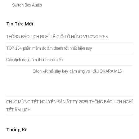
Tin Tức Mới
THÔNG BÁO LỊCH NGHỈ LỄ GIỖ TỔ HÙNG VƯƠNG 2025
TOP 15+ phần mềm do âm thanh tốt nhất hiện nay
Các định dạng âm thanh phổ biến
Cách kết nối dây key cảm ứng với đầu OKARA M15i
CHÚC MỪNG TẾT NGUYÊN ĐÁN ẤT TỴ 2025! THÔNG BÁO LỊCH NGHỈ
TẾT ÂM LỊCH
Thống Kê
SẢN PHẨM TƯƠNG TỰ