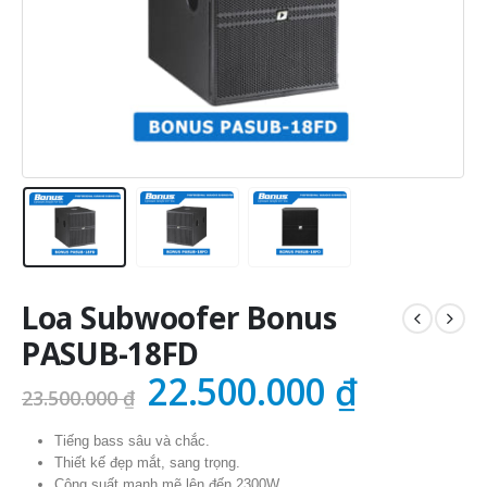
Loa Subwoofer Bonus
PASUB-18FD
Giá
Giá
22.500.000
₫
23.500.000
₫
gốc
hiện
Tiếng bass sâu và chắc.
là:
tại
Thiết kế đẹp mắt, sang trọng.
Công suất mạnh mẽ lên đến 2300W.