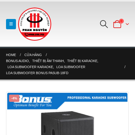
0
HOME
CỬA HÀNG
BONUS AUDIO
,
THIẾT BỊ ÂM THANH
,
THIẾT BỊ KARAOKE
,
LOA SUBWOOFER KARAOKE
,
LOA SUBWOOFER
LOA SUBWOOFER BONUS PASUB-18FD
-4%