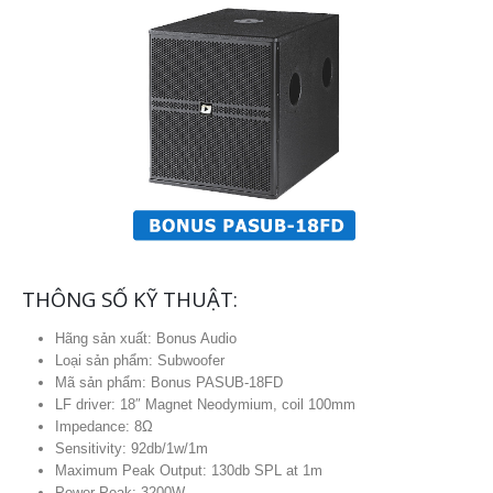
THÔNG SỐ KỸ THUẬT:
Hãng sản xuất: Bonus Audio
Loại sản phẩm: Subwoofer
Mã sản phẩm: Bonus PASUB-18FD
LF driver: 18″ Magnet Neodymium, coil 100mm
Impedance: 8Ω
Sensitivity: 92db/1w/1m
Maximum Peak Output: 130db SPL at 1m
Power Peak: 3200W