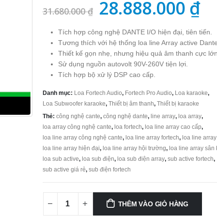
Giá
G
28.888.000
₫
31.680.000
₫
gốc
h
Tích hợp công nghệ DANTE I/O hiện đại, tiên tiến.
là:
tạ
Tương thích với hệ thống loa line Array active Dante
31.680.000 ₫.
là
Thiết kế gọn nhẹ, nhưng hiệu quả âm thanh cực lớn
Sử dụng nguồn autovolt 90V-260V tiện lợi.
28
Tích hợp bộ xử lý DSP cao cấp.
Danh mục:
Loa Fortech Audio
,
Fortech Pro Audio
,
Loa karaoke
,
Loa Subwoofer karaoke
,
Thiết bị âm thanh
,
Thiết bị karaoke
Thẻ:
công nghệ cante
,
công nghệ dante
,
line array
,
loa array
,
loa array công nghệ cante
,
loa fortech
,
loa line array cao cấp
,
loa line array công nghệ cante
,
loa line array fortech
,
loa line array
loa line array hiện đại
,
loa line array hội trường
,
loa line array sân
loa sub active
,
loa sub điện
,
loa sub điện array
,
sub active fortech
,
sub active giá rẻ
,
sub điện fortech
THÊM VÀO GIỎ HÀNG