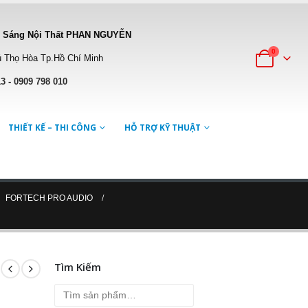
 Sáng Nội Thất PHAN NGUYỄN
0
 Thọ Hòa Tp.Hồ Chí Minh
13
-
0909 798 010
THIẾT KẾ – THI CÔNG
HỖ TRỢ KỸ THUẬT
,
FORTECH PRO AUDIO
Tìm Kiếm