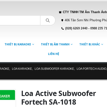
CTY TNHH TM Âm Thanh Ánh
406 Tân Sơn Nhì Phường Phú
(028) 6269 2440
-
0988 235 7
THIẾT BỊ KARAOKE
THIẾT BỊ ÂM THANH
THIẾT BỊ KHÁC
LIÊN HỆ
ARAOKE
,
LOA KARAOKE
,
LOA SUBWOOFER KARAOKE
,
LOA FORTECH AUDIO
Loa Active Subwoofer
Fortech SA-1018