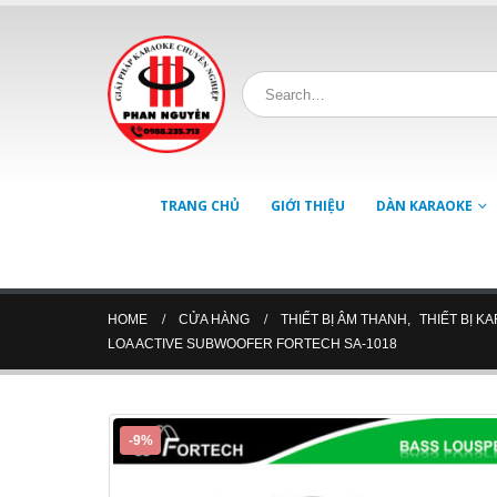
TRANG CHỦ
GIỚI THIỆU
DÀN KARAOKE
HOME
CỬA HÀNG
THIẾT BỊ ÂM THANH
,
THIẾT BỊ K
LOA ACTIVE SUBWOOFER FORTECH SA-1018
-9%