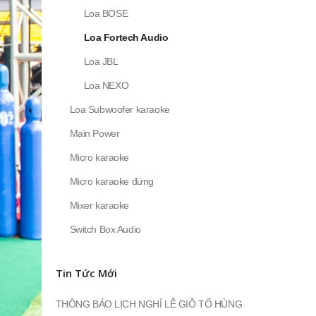
Loa BOSE
Loa Fortech Audio
Loa JBL
Loa NEXO
Loa Subwoofer karaoke
Main Power
Micro karaoke
Micro karaoke đứng
Mixer karaoke
Switch Box Audio
Tin Tức Mới
THÔNG BÁO LỊCH NGHỈ LỄ GIỖ TỔ HÙNG