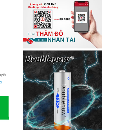
uyên
n