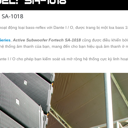
 SA-1018
oạt động loại bass-reflex với Dante I / O, được trang bị một loa bass 1
Series
,
Active Subwoofer Fortech SA-1018
cũng được điều khiển bở
 hệ thống âm thanh của bạn, mang đến cho bạn hiệu quả âm thanh ở 
ante I / O cho phép bạn kiểm soát và mở rộng hệ thống cực kỳ linh hoạ