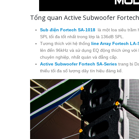
Tổng quan Active Subwoofer Fortech
Sub điện Fortech SA-1018
là một loa siêu trầm h
SPL tối đa tốt nhất trong lớp là 136dB SPL.
Tương thích với hệ thống
line Array Fortech LA-
lên đến 96kHz và sử dụng EQ động thích ứng với
chuyên nghiệp, nhất quán và đẳng cấp.
Active Subwoofer Fortech SA-Series
trang bị D
thiểu tối đa số lượng dây tín hiệu đáng kể.