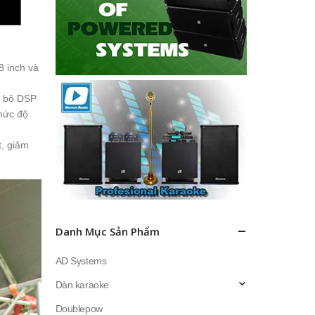
8 inch và
i bộ DSP
mức độ
t, giảm
Danh Mục Sản Phẩm
AD Systems
Dàn karaoke
Doublepow