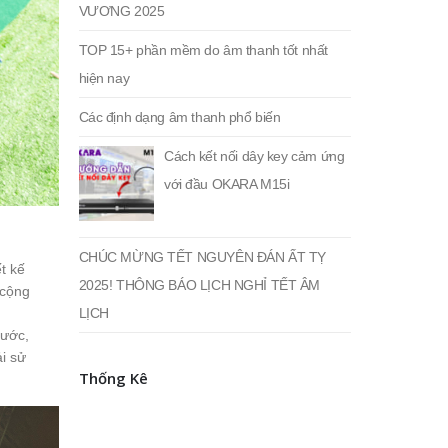
VƯƠNG 2025
TOP 15+ phần mềm do âm thanh tốt nhất
hiện nay
Các định dạng âm thanh phổ biến
Cách kết nối dây key cảm ứng
với đầu OKARA M15i
CHÚC MỪNG TẾT NGUYÊN ĐÁN ẤT TỴ
t kế
2025! THÔNG BÁO LỊCH NGHỈ TẾT ÂM
 cộng
LỊCH
nước,
ải sử
Thống Kê