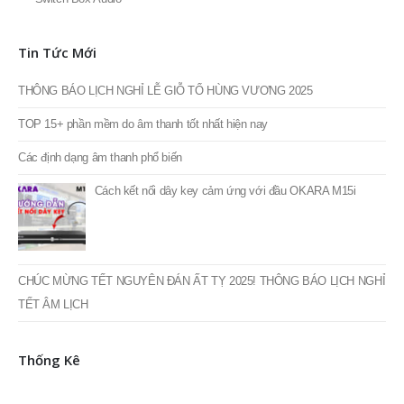
Tin Tức Mới
THÔNG BÁO LỊCH NGHỈ LỄ GIỖ TỔ HÙNG VƯƠNG 2025
TOP 15+ phần mềm do âm thanh tốt nhất hiện nay
Các định dạng âm thanh phổ biến
Cách kết nối dây key cảm ứng với đầu OKARA M15i
CHÚC MỪNG TẾT NGUYÊN ĐÁN ẤT TỴ 2025! THÔNG BÁO LỊCH NGHỈ
TẾT ÂM LỊCH
Thống Kê