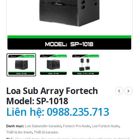
Loa Sub Array Fortech
Model: SP-1018
Liên hệ: 0988.235.713
Danh mục:
Loa Subwoofer karaoke
,
Fortech Pro Audio
,
Loa Fortech Audio
,
Thiết bị âm thanh
,
Thiết bị karaoke