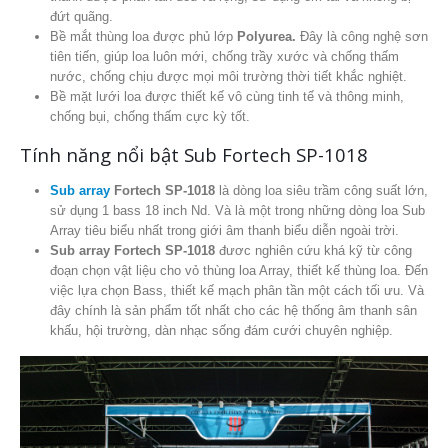
đứt quãng.
Bề mắt thùng loa được phủ lớp
Polyurea.
Đây là công nghệ sơn
tiên tiến, giúp loa luôn mới, chống trầy xước và chống thấm
nước, chống chịu được mọi môi trường thời tiết khắc nghiệt.
Bề mặt lưới loa được thiết kế vô cùng tinh tế và thông minh,
chống bụi, chống thấm cực kỳ tốt.
Tính năng nổi bật Sub Fortech SP-1018
Sub array
Fortech SP-1018
là dòng loa siêu trầm công suất lớn,
sử dụng 1 bass 18 inch Nd. Và là một trong những dòng loa Sub
Array tiêu biểu nhất trong giới âm thanh biểu diễn ngoài trời.
Sub array Fortech SP-1018
đươc nghiên cứu khá kỹ từ công
đoạn chọn vật liệu cho vỏ thùng loa Array, thiết kế thùng loa. Đến
việc lựa chọn Bass, thiết kế mạch phân tần một cách tối ưu. Và
đây chính là sản phẩm tốt nhất cho các hệ thống âm thanh sân
khấu, hội trường, dàn nhạc sống đám cưới chuyên nghiệp.