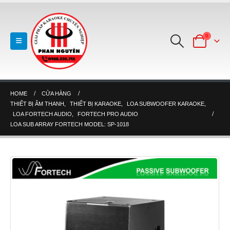
0
HOME
CỬA HÀNG
THIẾT BỊ ÂM THANH
,
THIẾT BỊ KARAOKE
,
LOA SUBWOOFER KARAOKE
,
LOA FORTECH AUDIO
,
FORTECH PRO AUDIO
LOA SUB ARRAY FORTECH MODEL: SP-1018