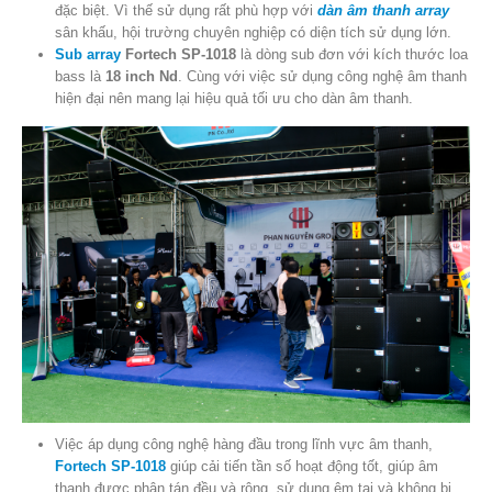
đặc biệt. Vì thế sử dụng rất phù hợp với
dàn âm thanh array
sân khấu, hội trường chuyên nghiệp có diện tích sử dụng lớn.
Sub array
Fortech SP-1018
là dòng sub đơn với kích thước loa
bass là
18 inch Nd
. Cùng với việc sử dụng công nghệ âm thanh
hiện đại nên mang lại hiệu quả tối ưu cho dàn âm thanh.
Việc áp dụng công nghệ hàng đầu trong lĩnh vực âm thanh,
Fortech SP-1018
giúp cải tiến tần số hoạt động tốt, giúp âm
thanh được phân tán đều và rộng, sử dụng êm tai và không bị