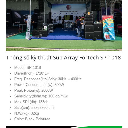
Thông số kỹ thuật Sub Array Fortech SP-1018
Model: SP-1018
Driver(Inch): 1*18″LF
Freq. Response(Hz/-6db): 30Hz – 400Hz
Power Consumption(w): 500W
Peak Power(w): 2000W
Sensitivity(db/m.w): 100 db/m.w
Max SPL(db): 133db
Size(cm): 52x62x60 cm
N.W.(kg): 32kg
Color: Black Polyurea