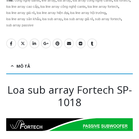
Thẻ:
công nghệ dante
,
line array
,
loa array
,
loa array công nghệ cante
,
loa fortech
,
loa line array cao cấp
,
loa line array công nghệ cante
,
loa line array fortech
,
loa line array giá rẻ
,
loa line array hiện đại
,
loa line array hội trường
,
loa line array sân khấu
,
loa sub array
,
loa sub array giâ rẻ
,
sub array fortech
,
sub array passive
MÔ TẢ
Loa sub array Fortech SP-
1018