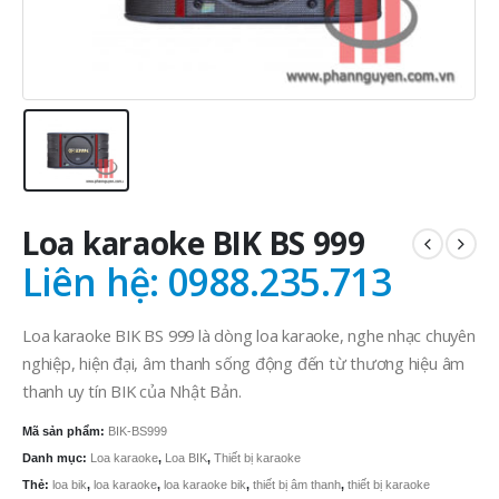
Loa karaoke BIK BS 999
Liên hệ: 0988.235.713
Loa karaoke BIK BS 999 là dòng loa karaoke, nghe nhạc chuyên
nghiệp, hiện đại, âm thanh sống động đến từ thương hiệu âm
thanh uy tín BIK của Nhật Bản.
Mã sản phẩm:
BIK-BS999
Danh mục:
Loa karaoke
,
Loa BIK
,
Thiết bị karaoke
Thẻ:
loa bik
,
loa karaoke
,
loa karaoke bik
,
thiết bị âm thanh
,
thiết bị karaoke