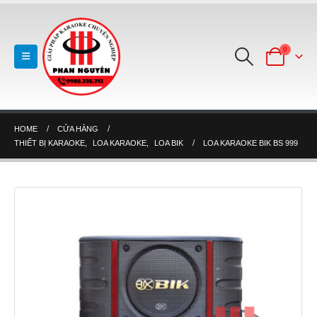
0
HOME
CỬA HÀNG
THIẾT BỊ KARAOKE
,
LOA KARAOKE
,
LOA BIK
LOA KARAOKE BIK BS 999