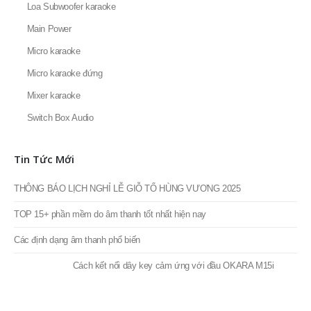
Mixer karaoke
Switch Box Audio
Tin Tức Mới
THÔNG BÁO LỊCH NGHỈ LỄ GIỖ TỔ HÙNG VƯƠNG 2025
TOP 15+ phần mềm do âm thanh tốt nhất hiện nay
Các định dạng âm thanh phổ biến
Cách kết nối dây key cảm ứng với đầu OKARA M15i
CHÚC MỪNG TẾT NGUYÊN ĐÁN ẤT TỴ 2025! THÔNG BÁO LỊCH NGHỈ
TẾT ÂM LỊCH
Thống Kê