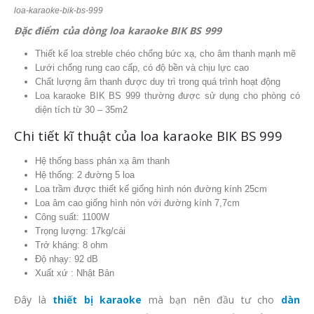
loa-karaoke-bik-bs-999
Đặc điểm của dòng loa karaoke BIK BS 999
Thiết kế loa streble chéo chống bức xạ, cho âm thanh mạnh mẽ
Lưới chống rung cao cấp, có độ bền và chịu lực cao
Chất lượng âm thanh được duy trì trong quá trình hoạt động
Loa karaoke BIK BS 999 thường được sử dụng cho phòng có
diện tích từ 30 – 35m2
Chi tiết kĩ thuật của loa karaoke BIK BS 999
Hệ thống bass phản xạ âm thanh
Hệ thống: 2 đường 5 loa
Loa trầm được thiết kế giống hình nón đường kính 25cm
Loa âm cao giống hình nón với đường kính 7,7cm
Công suất: 1100W
Trọng lượng: 17kg/cái
Trở kháng: 8 ohm
Độ nhạy: 92 dB
Xuất xứ : Nhật Bản
Đây là
thiết bị karaoke
mà bạn nên đầu tư cho
dàn