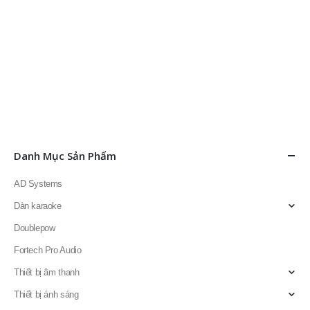
Danh Mục Sản Phẩm
AD Systems
Dàn karaoke
Doublepow
Fortech Pro Audio
Thiết bị âm thanh
Thiết bị ánh sáng
Thiết bị karaoke
Amply karaoke
Bonus Audio
Đầu karaoke