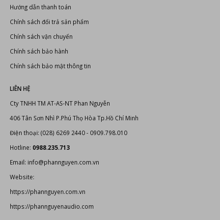
Chính sách bảo mật thông tin
LIÊN HỆ
Cty TNHH TM AT-AS-NT Phan Nguyễn
406 Tân Sơn Nhì P.Phú Thọ Hòa Tp.Hồ Chí Minh
Điện thoại: (028) 6269 2440 - 0909.798.010
Hotline:
0988.235.713
Email: info@phannguyen.com.vn
Website:
https://phannguyen.com.vn
https://phannguyenaudio.com
THÔNG TIN KINH DOANH
Giấy CNĐKDN: 0307712550 - Cấp lần đầu ngày: 07/03/2009, được sửa
đổi lần lần 2 ngày 18/10/2013. Cơ quan cấp: Phòng Đăng ký kinh doanh
Sở Kế hoạch và Đầu tư Thành Phố Hồ Chí Minh. Địa chỉ: 406 Tân Sơn Nhì
Phường Tân Quý Quận Tân Phú Thành Phố Hồ Chí Minh, Việt Nam. Số
điện thoại: (028) 6269 2440 - 0988.235.713