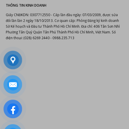
© Copyright 2022.
Phan Nguyễn Audio
cung cấp
thiết bị âm thanh
,
thiết bị
karaoke
,
đầu karaoke Hanet
.