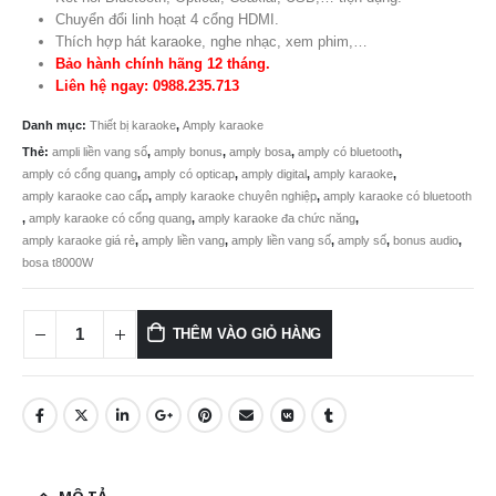
15.800.
Chuyển đổi linh hoạt 4 cổng HDMI.
Thích hợp hát karaoke, nghe nhạc, xem phim,…
Bảo hành chính hãng 12 tháng.
Liên hệ ngay: 0988.235.713
Danh mục:
Thiết bị karaoke
,
Amply karaoke
Thẻ:
ampli liền vang số
,
amply bonus
,
amply bosa
,
amply có bluetooth
,
amply có cổng quang
,
amply có opticap
,
amply digital
,
amply karaoke
,
amply karaoke cao cấp
,
amply karaoke chuyên nghiệp
,
amply karaoke có bluetooth
,
amply karaoke có cổng quang
,
amply karaoke đa chức năng
,
amply karaoke giá rẻ
,
amply liền vang
,
amply liền vang số
,
amply số
,
bonus audio
,
bosa t8000W
THÊM VÀO GIỎ HÀNG