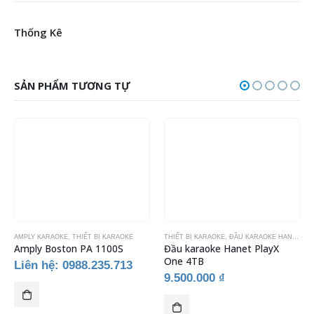
CHÚC MỪNG TẾT NGUYÊN ĐÁN ẤT TỴ 2025! THÔNG BÁO LỊCH NGHỈ
TẾT ÂM LỊCH
Thống Kê
SẢN PHẨM TƯƠNG TỰ
THIẾT BỊ KARAOKE
,
ĐẦU KARAOKE HANET
AMPLY KARAOKE
,
THIẾT BỊ KARAOKE
Đầu karaoke Hanet PlayX
Amply Boston PA 1000X
One 4TB
Liên hệ: 0988.235.713