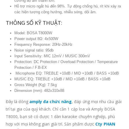
cường độ âm thanh lớn.
Hỗ trợ micro ngắt hú đến 98%. Tự động chống hú, rít khi xảy ra
các hiện tượng cộng hưởng, nhiễu sóng, dội âm.
THÔNG SỐ KỸ THUẬT:
Model: BOSA T8000W
Power output 8Ω: 4x500W
Frequency Response: 20Hz-20kHz
Noise signal ratio: 95db
Input Sensitivity: MIC 12mV / MUSIC 300mV
Protection: DC Protection / Overload Protection / Temperature
Protection / F.B-EX
Microphone EQ: TREBLE +10dB / MID +10dB / BASS +10dB
MUSIC EQ: TREBLE +10dB / MID +10dB / BASS +10dB
Gross Weight (Kg): 7.5kg
Dimension (mm): 482x310x88
Đây là dòng
amply đa chức năng
, đáp ứng mọi nhu cầu giải
trí tại gia của quý khách. Chỉ cần 1 cặp loa và Amply BOSA
T8000, bạn sẽ có được 1 dàn karaoke chuyên nghiệp, phù
hợp với mọi không gian giải trí. Sản phẩm được
Cty PHAN