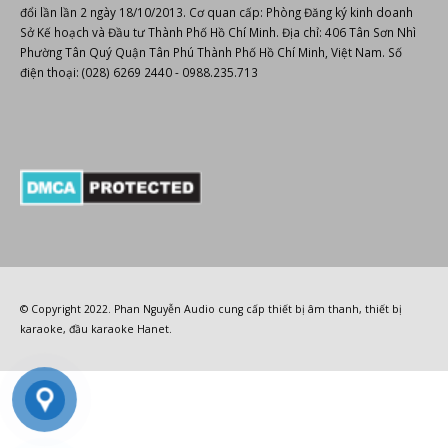
THÔNG TIN KINH DOANH
Giấy CNĐKDN: 0307712550 - Cấp lần đầu ngày: 07/03/2009, được sửa
đổi lần lần 2 ngày 18/10/2013. Cơ quan cấp: Phòng Đăng ký kinh doanh
Sở Kế hoạch và Đầu tư Thành Phố Hồ Chí Minh. Địa chỉ: 406 Tân Sơn Nhì
Phường Tân Quý Quận Tân Phú Thành Phố Hồ Chí Minh, Việt Nam. Số
điện thoại: (028) 6269 2440 - 0988.235.713
© Copyright 2022.
Phan Nguyễn Audio
cung cấp
thiết bị âm thanh
,
thiết bị
karaoke
,
đầu karaoke Hanet
.