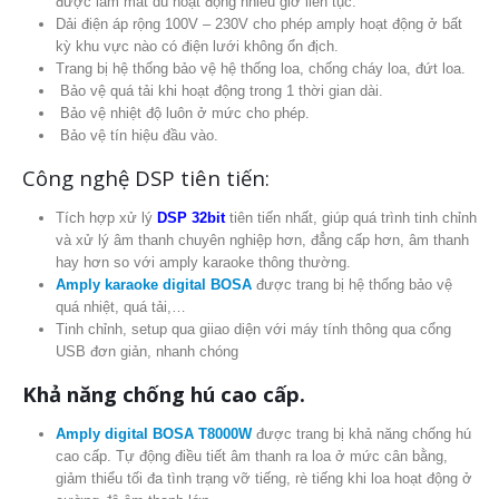
được làm mát dù hoạt động nhiều giờ liên tục.
Dải điện áp rộng 100V – 230V cho phép amply hoạt động ở bất
kỳ khu vực nào có điện lưới không ổn địch.
Trang bị hệ thống bảo vệ hệ thống loa, chống cháy loa, đứt loa.
Bảo vệ quá tải khi hoạt động trong 1 thời gian dài.
Bảo vệ nhiệt độ luôn ở mức cho phép.
Bảo vệ tín hiệu đầu vào.
Công nghệ DSP tiên tiến:
Tích hợp xử lý
DSP 32bit
tiên tiến nhất, giúp quá trình tinh chỉnh
và xử lý âm thanh chuyên nghiệp hơn, đẳng cấp hơn, âm thanh
hay hơn so với amply karaoke thông thường.
Amply karaoke digital
BOSA
được trang bị hệ thống bảo vệ
quá nhiệt, quá tải,…
Tinh chỉnh, setup qua giiao diện với máy tính thông qua cổng
USB đơn giản, nhanh chóng
Khả năng chống hú cao cấp.
Amply digital BOSA T8000W
được trang bị khả năng chống hú
cao cấp. Tự động điều tiết âm thanh ra loa ở mức cân bằng,
giảm thiểu tối đa tình trạng vỡ tiếng, rè tiếng khi loa hoạt động ở