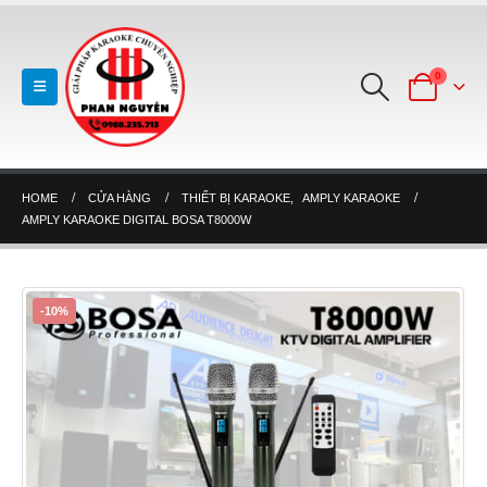
0
HOME
CỬA HÀNG
THIẾT BỊ KARAOKE
,
AMPLY KARAOKE
AMPLY KARAOKE DIGITAL BOSA T8000W
-10%