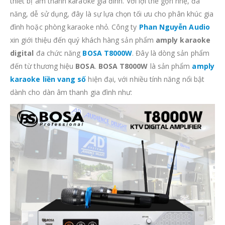
thiết bị âm thanh karaoke gia đình. Với lợi thế gọn nhẹ, đa
năng, dễ sử dụng, đây là sự lựa chọn tối ưu cho phân khúc gia
đình hoặc phòng karaoke nhỏ. Công ty
Phan Nguyễn Audio
xin giới thiệu đến quý khách hàng sản phẩm
amply karaoke
digital
đa chức năng
BOSA T8000W
. Đây là dòng sản phẩm
đến từ thương hiệu
BOSA
.
BOSA T8000W
là sản phẩm
amply
karaoke liền vang số
hiện đại, với nhiều tính năng nổi bật
dành cho dàn âm thanh gia đình như: