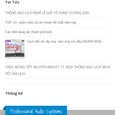
Tin Tức
THÔNG BÁO LỊCH NGHỈ LỄ GIỖ TỔ HÙNG VƯƠNG 2025
TOP 15+ phần mềm do âm thanh tốt nhất hiện nay
Các định dạng âm thanh phổ biến
Cách kết nối dây key cảm ứng với đầu OKARA M15i
CHÚC MỪNG TẾT NGUYÊN ĐÁN ẤT TỴ 2025! THÔNG BÁO LỊCH NGHỈ
TẾT ÂM LỊCH
Thống Kê
Professional Audio Systems