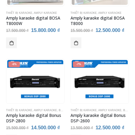
THIẾT BỊ KARAOKE
,
AMPLY KARAOKE
THIẾT BỊ KARAOKE
,
AMPLY KARAOKE
Amply karaoke digital BOSA
Amply karaoke digital BOSA
T8000W
T8000
Giá
Giá
Giá
Giá
15.800.000
₫
12.500.000
₫
17.500.000
₫
15.500.000
₫
gốc
hiện
gốc
hiện
là:
tại
là:
tại
17.500.000 ₫.
là:
15.500.000 ₫.
là:
15.800.000 ₫.
12.5
-6%
-7%
THIẾT BỊ KARAOKE
,
AMPLY KARAOKE
,
BONUS AUDIO
THIẾT BỊ KARAOKE
,
AMPLY KARAOKE
,
BONUS AUDIO
Amply karaoke digital Bonus
Amply karaoke digital Bonus
DSP-2800
DSP-2600
Giá
Giá
Giá
Giá
14.500.000
₫
12.500.000
₫
15.500.000
₫
13.500.000
₫
gốc
hiện
gốc
hiện