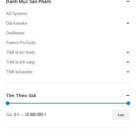
Danh Mục Sản Phẩm
AD Systems
Dàn karaoke
Doublepow
Fortech Pro Audio
Thiết bị âm thanh
Thiết bị ánh sáng
Thiết bị karaoke
Tìm Theo Giá
Giá:
0 ₫
—
15.800.000 ₫
Lọc
Giá
Giá
thấp
cao
nhất
nhất