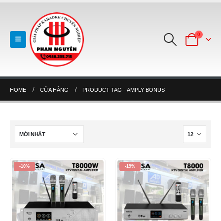
0
HOME
CỬA HÀNG
PRODUCT TAG -
AMPLY BONUS
-10%
-19%