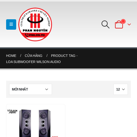
0
HOME
CỬA HÀNG
PRODUCT TAG -
LOA SUBWOOFER WILSON AUDIO