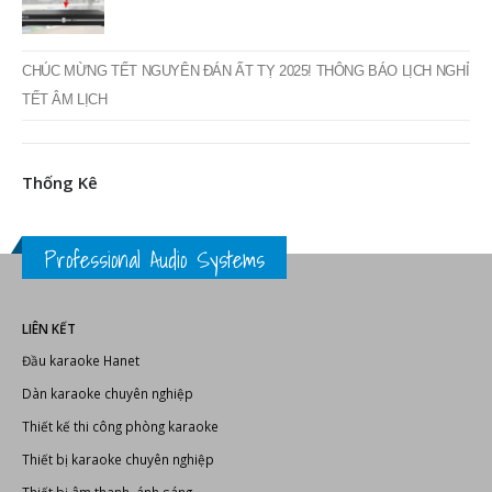
CHÚC MỪNG TẾT NGUYÊN ĐÁN ẤT TỴ 2025! THÔNG BÁO LỊCH NGHỈ
TẾT ÂM LỊCH
Thống Kê
Professional Audio Systems
LIÊN KẾT
Đầu karaoke Hanet
Dàn karaoke chuyên nghiệp
Thiết kế thi công phòng karaoke
Thiết bị karaoke chuyên nghiệp