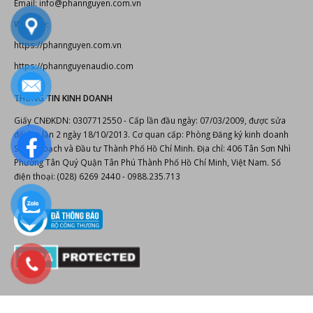
Email: info@phannguyen.com.vn
Website:
https://phannguyen.com.vn
https://phannguyenaudio.com
THÔNG TIN KINH DOANH
Giấy CNĐKDN: 0307712550 - Cấp lần đầu ngày: 07/03/2009, được sửa
đổi lần lần 2 ngày 18/10/2013. Cơ quan cấp: Phòng Đăng ký kinh doanh
Sở Kế hoạch và Đầu tư Thành Phố Hồ Chí Minh. Địa chỉ: 406 Tân Sơn Nhì
Phường Tân Quý Quận Tân Phú Thành Phố Hồ Chí Minh, Việt Nam. Số
điện thoại: (028) 6269 2440 - 0988.235.713