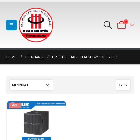
0
HOME
CỬA HÀNG
PRODUCT TAG -
LOA SUBWOOFER HƠI
-6%