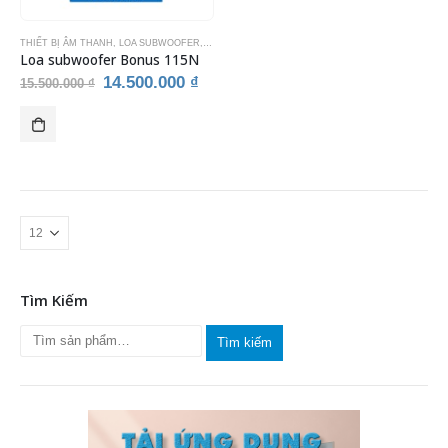
THIẾT BỊ ÂM THANH
,
LOA SUBWOOFER
,
LOA SUBWOOFER KARAOKE
,
THIẾT BỊ KARAOKE
Loa subwoofer Bonus 115N
Giá
Giá
14.500.000
₫
15.500.000
₫
gốc
hiện
là:
tại
15.500.000 ₫.
là:
14.500.000 ₫.
Tìm Kiếm
Tìm kiếm