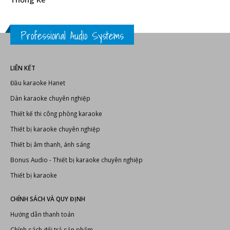
CHÚC MỪNG TẾT NGUYÊN ĐÁN ẤT TỴ 2025! THÔNG BÁO LỊCH NGHỈ
TẾT ÂM LỊCH
Thống Kê
Professional Audio Systems
LIÊN KẾT
Đầu karaoke Hanet
Dàn karaoke chuyên nghiệp
Thiết kế thi công phòng karaoke
Thiết bị karaoke chuyên nghiệp
Thiết bị âm thanh, ánh sáng
Bonus Audio
-
Thiết bị karaoke chuyên nghiệp