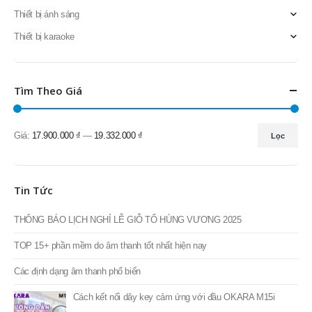
Thiết bị ánh sáng
Thiết bị karaoke
Tìm Theo Giá
Giá:
17.900.000 ₫
—
19.332.000 ₫
Lọc
Giá
Giá
thấp
cao
nhất
nhất
Tin Tức
THÔNG BÁO LỊCH NGHỈ LỄ GIỖ TỔ HÙNG VƯƠNG 2025
TOP 15+ phần mềm do âm thanh tốt nhất hiện nay
Các định dạng âm thanh phổ biến
Cách kết nối dây key cảm ứng với đầu OKARA M15i