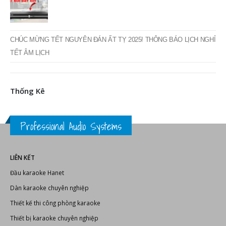
CHÚC MỪNG TẾT NGUYÊN ĐÁN ẤT TỴ 2025! THÔNG BÁO LỊCH NGHỈ
TẾT ÂM LỊCH
Thống Kê
Professional Audio Systems
LIÊN KẾT
Đầu karaoke Hanet
Dàn karaoke chuyên nghiệp
Thiết kế thi công phòng karaoke
Thiết bị karaoke chuyên nghiệp