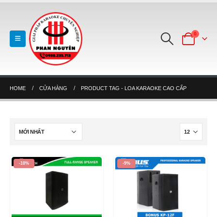
0
HOME
CỬA HÀNG
PRODUCT TAG -
LOA KARAOKE CAO CẤP
-10%
-9%