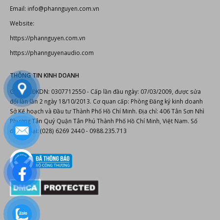
Email: info@phannguyen.com.vn
Website:
https://phannguyen.com.vn
https://phannguyenaudio.com
THÔNG TIN KINH DOANH
Giấy CNĐKDN: 0307712550 - Cấp lần đầu ngày: 07/03/2009, được sửa
đổi lần lần 2 ngày 18/10/2013. Cơ quan cấp: Phòng Đăng ký kinh doanh
Sở Kế hoạch và Đầu tư Thành Phố Hồ Chí Minh. Địa chỉ: 406 Tân Sơn Nhì
Phường Tân Quý Quận Tân Phú Thành Phố Hồ Chí Minh, Việt Nam. Số
điện thoại: (028) 6269 2440 - 0988.235.713