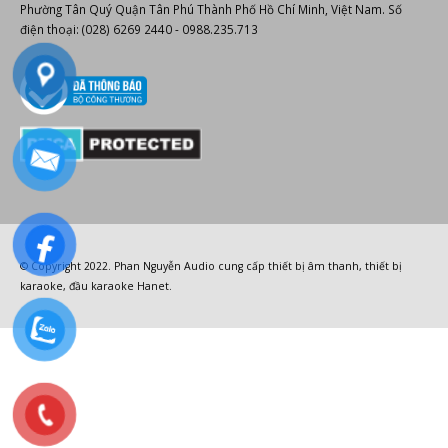
THÔNG TIN KINH DOANH
Giấy CNĐKDN: 0307712550 - Cấp lần đầu ngày: 07/03/2009, được sửa
đổi lần lần 2 ngày 18/10/2013. Cơ quan cấp: Phòng Đăng ký kinh doanh
Sở Kế hoạch và Đầu tư Thành Phố Hồ Chí Minh. Địa chỉ: 406 Tân Sơn Nhì
Phường Tân Quý Quận Tân Phú Thành Phố Hồ Chí Minh, Việt Nam. Số
điện thoại: (028) 6269 2440 - 0988.235.713
© Copyright 2022.
Phan Nguyễn Audio
cung cấp
thiết bị âm thanh
,
thiết bị
karaoke
,
đầu karaoke Hanet
.