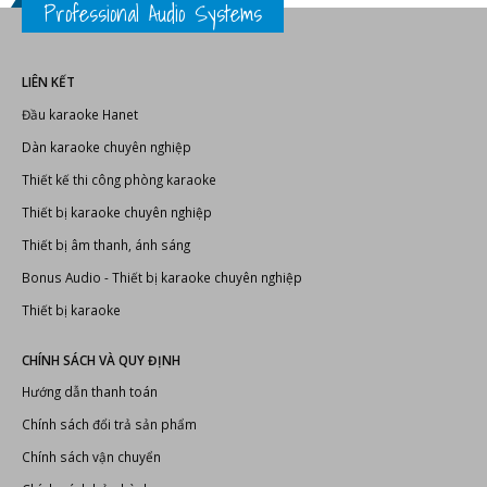
THÔNG BÁO LỊCH NGHỈ LỄ GIỖ TỔ HÙNG VƯƠNG 2025
TOP 15+ phần mềm do âm thanh tốt nhất hiện nay
Các định dạng âm thanh phổ biến
Professional Audio Systems
LIÊN KẾT
Đầu karaoke Hanet
Dàn karaoke chuyên nghiệp
Thiết kế thi công phòng karaoke
Thiết bị karaoke chuyên nghiệp
Thiết bị âm thanh, ánh sáng
Bonus Audio
-
Thiết bị karaoke chuyên nghiệp
Thiết bị karaoke