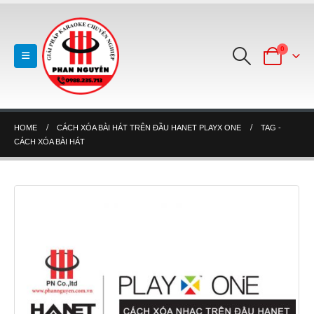
0
HOME
CÁCH XÓA BÀI HÁT TRÊN ĐẦU HANET PLAYX ONE
TAG -
CÁCH XÓA BÀI HÁT