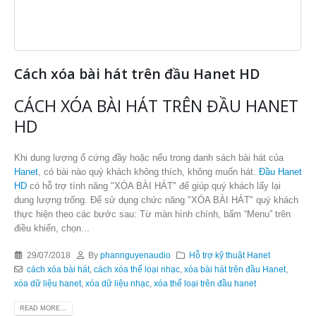
Cách xóa bài hát trên đầu Hanet HD
CÁCH XÓA BÀI HÁT TRÊN ĐẦU HANET
HD
Khi dung lượng ổ cứng đầy hoặc nếu trong danh sách bài hát của
Hanet
, có bài nào quý khách không thích, không muốn hát.
Đầu Hanet
HD
có hỗ trợ tính năng "XÓA BÀI HÁT" để giúp quý khách lấy lại
dung lượng trống. Để sử dụng chức năng "XÓA BÀI HÁT" quý khách
thực hiện theo các bước sau: Từ màn hình chính, bấm “Menu” trên
điều khiển, chọn...
29/07/2018
By
phannguyenaudio
Hỗ trợ kỹ thuật Hanet
cách xóa bài hát
,
cách xóa thể loại nhạc
,
xóa bài hát trên đầu Hanet
,
xóa dữ liệu hanet
,
xóa dữ liệu nhạc
,
xóa thể loại trên đầu hanet
READ MORE...