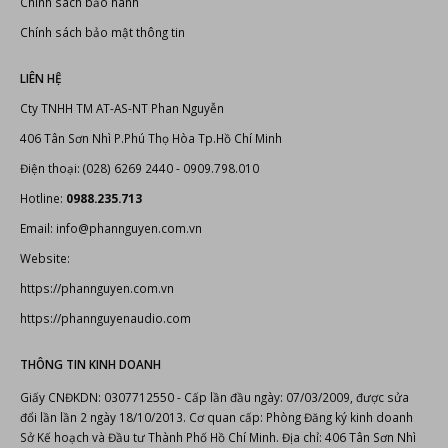
CHÍNH SÁCH VÀ QUY ĐỊNH
Hướng dẫn thanh toán
Chính sách đổi trả sản phẩm
Chính sách vận chuyển
Chính sách bảo hành
Chính sách bảo mật thông tin
LIÊN HỆ
Cty TNHH TM AT-AS-NT Phan Nguyễn
406 Tân Sơn Nhì P.Phú Thọ Hòa Tp.Hồ Chí Minh
Điện thoại: (028) 6269 2440 - 0909.798.010
Hotline:
0988.235.713
Email: info@phannguyen.com.vn
Website:
https://phannguyen.com.vn
https://phannguyenaudio.com