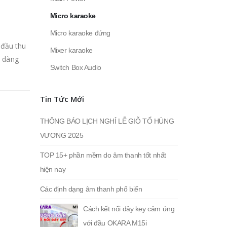
Micro karaoke
Micro karaoke đứng
 đầu thu
Mixer karaoke
ễ dàng
Switch Box Audio
Tin Tức Mới
THÔNG BÁO LỊCH NGHỈ LỄ GIỖ TỔ HÙNG
VƯƠNG 2025
TOP 15+ phần mềm do âm thanh tốt nhất
hiện nay
Các định dạng âm thanh phổ biến
Cách kết nối dây key cảm ứng
với đầu OKARA M15i