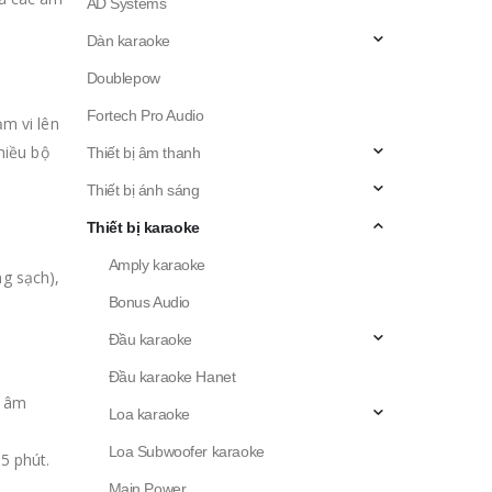
AD Systems
Dàn karaoke
Doublepow
Fortech Pro Audio
ạm vi lên
hiều bộ
Thiết bị âm thanh
Thiết bị ánh sáng
Thiết bị karaoke
Amply karaoke
ng sạch),
Bonus Audio
Đầu karaoke
Đầu karaoke Hanet
g âm
Loa karaoke
Loa Subwoofer karaoke
5 phút.
Main Power