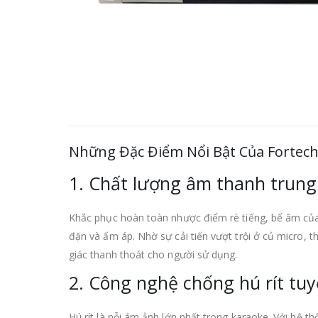
Những Đặc Điểm Nổi Bật Của Fortech 
1. Chất lượng âm thanh trung
Khắc phục hoàn toàn nhược điểm rè tiếng, bể âm củ
đặn và ấm áp. Nhờ sự cải tiến vượt trội ở củ micro, t
giác thanh thoát cho người sử dụng.
2. Công nghệ chống hú rít tuy
Hú rít là nỗi ám ảnh lớn nhất trong karaoke. Với hệ thố