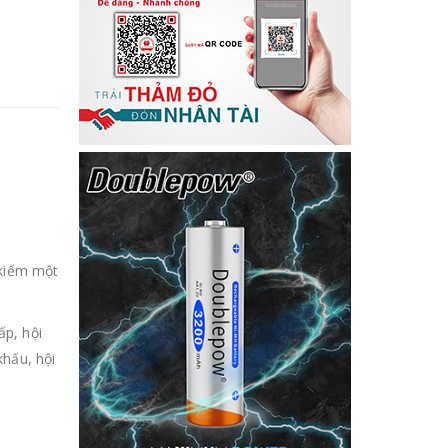
 kiếm một
ấp, hội
khấu, hội