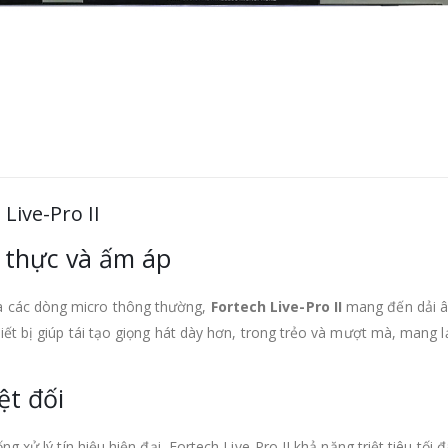
Live-Pro II
 thực và ấm áp
a các dòng micro thông thường,
Fortech Live-Pro II
mang đến dải 
hiết bị giúp tái tạo giọng hát dày hơn, trong trẻo và mượt mà, mang 
ệt đối
ng xử lý tín hiệu hiện đại, Fortech Live-Pro II khả năng triệt tiêu tối