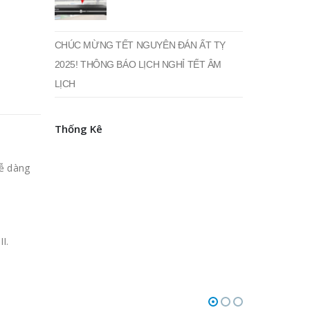
CHÚC MỪNG TẾT NGUYÊN ĐÁN ẤT TỴ
2025! THÔNG BÁO LỊCH NGHỈ TẾT ÂM
LỊCH
Thống Kê
dễ dàng
I.