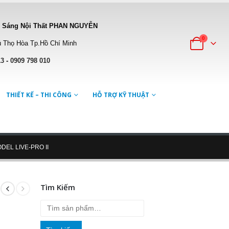
 Sáng Nội Thất PHAN NGUYỄN
0
 Thọ Hòa Tp.Hồ Chí Minh
13
-
0909 798 010
THIẾT KẾ – THI CÔNG
HỖ TRỢ KỸ THUẬT
EL LIVE-PRO II
Tìm Kiếm