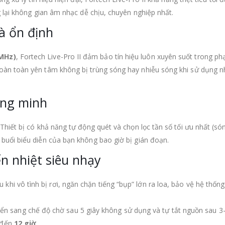
g lại không gian âm nhạc dễ chịu, chuyên nghiệp nhất.
à ổn định
0MHz)
, Fortech Live-Pro II đảm bảo tín hiệu luôn xuyên suốt trong ph
hoàn toàn yên tâm không bị trùng sóng hay nhiễu sóng khi sử dụng n
ông minh
Thiết bị có khả năng tự động quét và chọn lọc tần số tối ưu nhất (só
buổi biểu diễn của bạn không bao giờ bị gián đoạn.
ến nhiệt siêu nhạy
u khi vô tình bị rơi, ngăn chặn tiếng “bụp” lớn ra loa, bảo vệ hệ thốn
n sang chế độ chờ sau 5 giây không sử dụng và tự tắt nguồn sau 3-
n đến
12 giờ
.