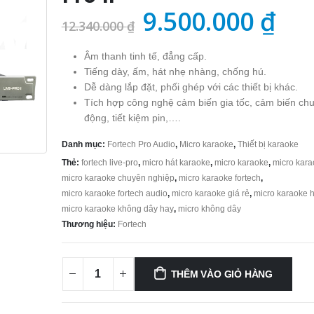
Giá
Giá
9.500.000
₫
12.340.000
₫
gốc
hiệ
Âm thanh tinh tế, đẳng cấp.
là:
tại
Tiếng dày, ấm, hát nhẹ nhàng, chống hú.
12.340.000 ₫.
là:
Dễ dàng lắp đặt, phối ghép với các thiết bị khác.
Tích hợp công nghệ cảm biến gia tốc, cảm biến ch
9.5
động, tiết kiệm pin,….
Danh mục:
Fortech Pro Audio
,
Micro karaoke
,
Thiết bị karaoke
Thẻ:
fortech live-pro
,
micro hát karaoke
,
micro karaoke
,
micro kara
micro karaoke chuyên nghiệp
,
micro karaoke fortech
,
micro karaoke fortech audio
,
micro karaoke giá rẻ
,
micro karaoke 
micro karaoke không dây hay
,
micro không dây
Thương hiệu:
Fortech
THÊM VÀO GIỎ HÀNG