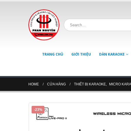
TRANG CHỦ
GIỚI THIỆU
DÀN KARAOKE
HOME
CỬA HÀNG
THIẾT BỊ KARAOKE
,
MICRO KAR
-23%