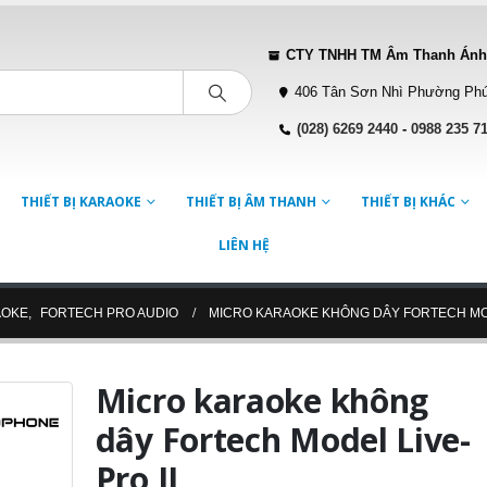
CTY TNHH TM Âm Thanh Ánh
406 Tân Sơn Nhì Phường Phú
(028) 6269 2440
-
0988 235 7
THIẾT BỊ KARAOKE
THIẾT BỊ ÂM THANH
THIẾT BỊ KHÁC
LIÊN HỆ
AOKE
,
FORTECH PRO AUDIO
MICRO KARAOKE KHÔNG DÂY FORTECH MOD
Micro karaoke không
dây Fortech Model Live-
Pro II