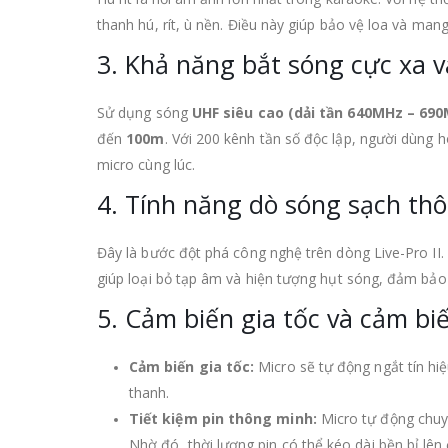
thanh hú, rít, ù nền. Điều này giúp bảo vệ loa và man
3. Khả năng bắt sóng cực xa v
Sử dụng sóng
UHF siêu cao (dải tần 640MHz – 69
đến
100m
. Với 200 kênh tần số độc lập, người dùng 
micro cùng lúc.
4. Tính năng dò sóng sạch th
Đây là bước đột phá công nghệ trên dòng Live-Pro II. 
giúp loại bỏ tạp âm và hiện tượng hụt sóng, đảm bảo 
5. Cảm biến gia tốc và cảm bi
Cảm biến gia tốc:
Micro sẽ tự động ngắt tín hiệ
thanh.
Tiết kiệm pin thông minh:
Micro tự động chuyể
Nhờ đó, thời lượng pin có thể kéo dài bền bỉ lê