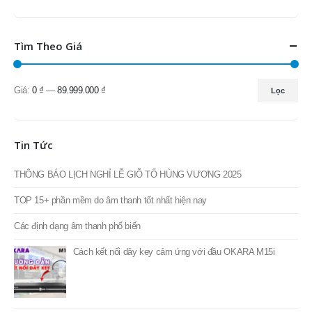
Tìm Theo Giá
Giá:
0 ₫
—
89.999.000 ₫
Lọc
Giá
Giá
thấp
cao
nhất
nhất
Tin Tức
THÔNG BÁO LỊCH NGHỈ LỄ GIỖ TỔ HÙNG VƯƠNG 2025
TOP 15+ phần mềm do âm thanh tốt nhất hiện nay
Các định dạng âm thanh phổ biến
Cách kết nối dây key cảm ứng với đầu OKARA M15i