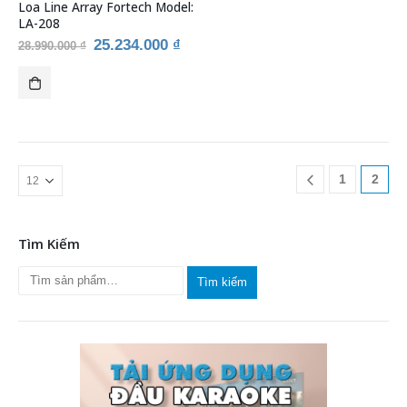
Loa Line Array Fortech Model:
LA-208
Giá
Giá
25.234.000
₫
28.990.000
₫
gốc
hiện
là:
tại
28.990.000 ₫.
là:
25.234.000 ₫.
1
2
Tìm Kiếm
Tìm kiếm