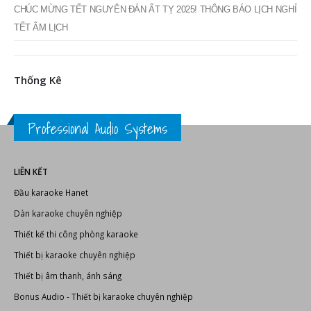
CHÚC MỪNG TẾT NGUYÊN ĐÁN ẤT TỴ 2025! THÔNG BÁO LỊCH NGHỈ
TẾT ÂM LỊCH
Thống Kê
Professional Audio Systems
LIÊN KẾT
Đầu karaoke Hanet
Dàn karaoke chuyên nghiệp
Thiết kế thi công phòng karaoke
Thiết bị karaoke chuyên nghiệp
Thiết bị âm thanh, ánh sáng
Bonus Audio
-
Thiết bị karaoke chuyên nghiệp