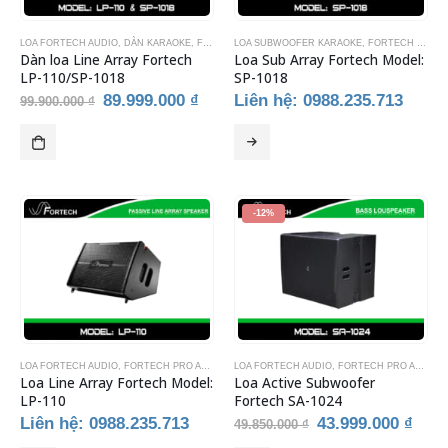
LOA FORTECH AUDIO
,
DÀN KARAOKE
,
FORTECH PRO AUDIO
LOA SUBWOOFER KARAOKE
,
LOA KARAOKE
,
,
FORTECH PRO AUDIO
THIẾT BỊ ÂM T
Dàn loa Line Array Fortech
Loa Sub Array Fortech Model:
LP-110/SP-1018
SP-1018
Giá
Giá
89.999.000
₫
Liên hệ: 0988.235.713
99.900.000
₫
gốc
hiện
là:
tại
99.900.000 ₫.
là:
89.999.000 ₫.
-12%
LOA FORTECH AUDIO
,
FORTECH PRO AUDIO
,
THIẾT BỊ ÂM THANH
LOA FORTECH AUDIO
,
THIẾT BỊ KARAOKE
,
FORTECH PRO AUDIO
,
Loa Line Array Fortech Model:
Loa Active Subwoofer
LP-110
Fortech SA-1024
Giá
Giá
Liên hệ: 0988.235.713
43.999.000
₫
49.850.000
₫
gốc
hiện