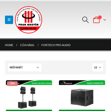
0
HOME
CỬA HÀNG
FORTECH PRO AUDIO
-10%