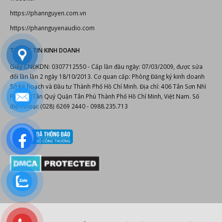
https://phannguyen.com.vn
https://phannguyenaudio.com
THÔNG TIN KINH DOANH
Giấy CNĐKDN: 0307712550 - Cấp lần đầu ngày: 07/03/2009, được sửa
đổi lần lần 2 ngày 18/10/2013. Cơ quan cấp: Phòng Đăng ký kinh doanh
Sở Kế hoạch và Đầu tư Thành Phố Hồ Chí Minh. Địa chỉ: 406 Tân Sơn Nhì
Phường Tân Quý Quận Tân Phú Thành Phố Hồ Chí Minh, Việt Nam. Số
điện thoại: (028) 6269 2440 - 0988.235.713