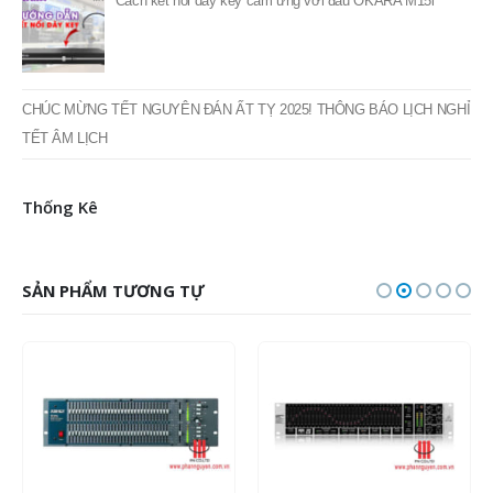
Cách kết nối dây key cảm ứng với đầu OKARA M15i
CHÚC MỪNG TẾT NGUYÊN ĐÁN ẤT TỴ 2025! THÔNG BÁO LỊCH NGHỈ
TẾT ÂM LỊCH
Thống Kê
SẢN PHẨM TƯƠNG TỰ