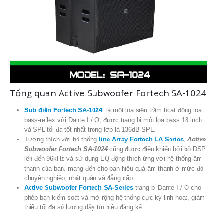
Tổng quan Active Subwoofer Fortech SA-1024
Sub điện Fortech SA-1024
là một loa siêu trầm hoạt động loại
bass-reflex với Dante I / O, được trang bị một loa bass 18 inch
và SPL tối đa tốt nhất trong lớp là 136dB SPL.
Tương thích với hệ thống
line Array Fortech LA-Series
,
Active
Subwoofer Fortech SA-1024
cũng được điều khiển bởi bộ DSP
lên đến 96kHz và sử dụng EQ động thích ứng với hệ thống âm
thanh của bạn, mang đến cho bạn hiệu quả âm thanh ở mức độ
chuyên nghiệp, nhất quán và đẳng cấp.
Active Subwoofer Fortech SA-Series
trang bị Dante I / O cho
phép bạn kiểm soát và mở rộng hệ thống cực kỳ linh hoạt, giảm
thiểu tối đa số lượng dây tín hiệu đáng kể.