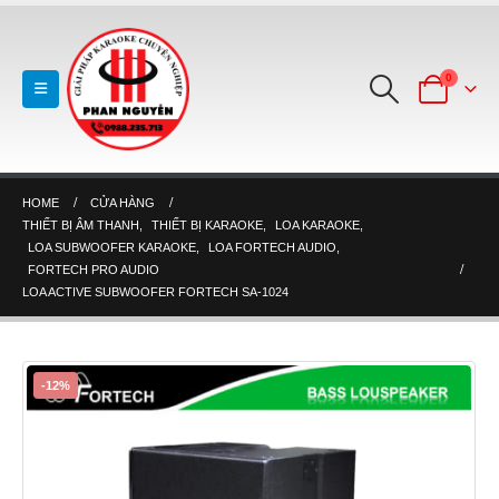
0
HOME
CỬA HÀNG
THIẾT BỊ ÂM THANH
,
THIẾT BỊ KARAOKE
,
LOA KARAOKE
,
LOA SUBWOOFER KARAOKE
,
LOA FORTECH AUDIO
,
FORTECH PRO AUDIO
LOA ACTIVE SUBWOOFER FORTECH SA-1024
-12%