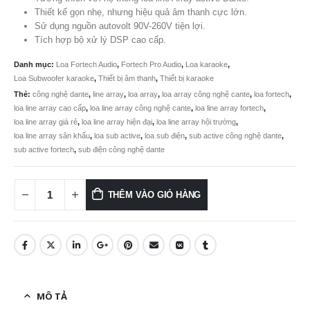
49.850.000 ₫.
là:
Thiết kế gọn nhẹ, nhưng hiệu quả âm thanh cực lớn.
Sử dụng nguồn autovolt 90V-260V tiện lợi.
43.999.
Tích hợp bộ xử lý DSP cao cấp.
Danh mục:
Loa Fortech Audio
,
Fortech Pro Audio
,
Loa karaoke
,
Loa Subwoofer karaoke
,
Thiết bị âm thanh
,
Thiết bị karaoke
Thẻ:
công nghệ dante
,
line array
,
loa array
,
loa array công nghệ cante
,
loa fortech
,
loa line array cao cấp
,
loa line array công nghệ cante
,
loa line array fortech
,
loa line array giá rẻ
,
loa line array hiện đại
,
loa line array hội trường
,
loa line array sân khấu
,
loa sub active
,
loa sub điện
,
sub active công nghệ dante
,
sub active fortech
,
sub điện công nghệ dante
THÊM VÀO GIỎ HÀNG
MÔ TẢ