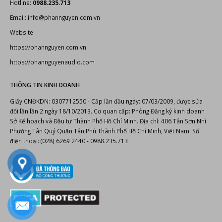
THÔNG BÁO LỊCH NGHỈ LỄ GIỖ TỔ HÙNG VƯƠNG 2025
TOP 15+ phần mềm do âm thanh tốt nhất hiện nay
Các định dạng âm thanh phổ biến
Professional Audio Systems
LIÊN KẾT
Đầu karaoke Hanet
Dàn karaoke chuyên nghiệp
Thiết kế thi công phòng karaoke
Thiết bị karaoke chuyên nghiệp
Thiết bị âm thanh, ánh sáng
Bonus Audio
-
Thiết bị karaoke chuyên nghiệp
Thiết bị karaoke