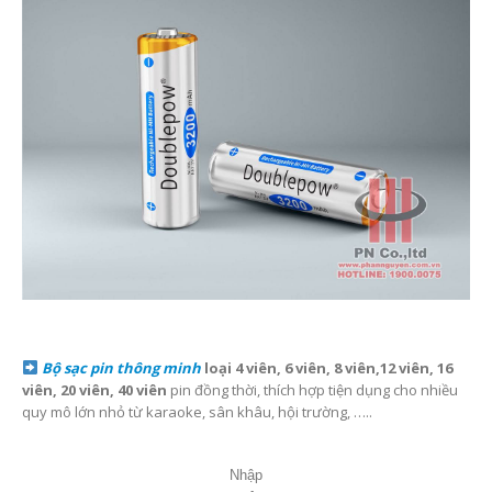
Phan Nguyễn Audio
sẽ giúp các bạn giải quyết tất cả những vấn đề
trên.
????????
Pin sạc dụng lượng cao
DoublePow 32000mA
sử dụng cho
các loại
Micro không dây
, thời gian
Pin sạc Doublepow
hoạt động
liên tục từ
8 đến 12 tiếng
, tuổi thọ rất cao lên đến trên
1200 lần
sạc
.