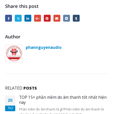
Nhập mô tả ảnh tại đây
Liên hệ hotline: 1900.0075 hoặc
Messenger:
bit.ly/doublepow
Các sản phẩm mang thương hiệu
DOUBLEPOW
được đón nhận và
phản hồi rất tích cực tại các thị trường lớn khó tính như Mỹ, Đức,
Nhật Bản, Canada, Anh, Pháp và hơn 50 quốc gia khác trong khu
vực Châu Á.