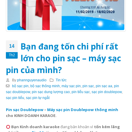
Bạn đang tốn chi phí rất
14
lớn cho pin sạc – máy sạc
Th2
pin của mình?
By
phannguyenaudio
Tin tức
bộ sạc pin
,
bộ sạc thông minh
,
máy sạc pin
,
pin sạc
,
pin sạc aa
,
pin
sạc doublepow
,
pin sạc dung lượng cao
,
pin tiểu sạc
,
sạc pin doublepow
,
sạc pin tiểu
,
sạc pin tự ngắt
Pin sạc Doublepow
–
Máy sạc pin
Doublepow
thông minh
cho KINH DOANH KARAOE.
Bạn Kinh doanh karaoke
đang băn khoăn vì
tốn kém lãng