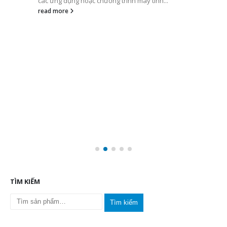
Công Ty Phan Nguyễn
được tin tưởng chọn làm đối tác
phân
phối ĐỘC QUYỀN
và
trung tâm BẢO HÀNH ủy quyền
các sản
phẩm pin sạc – máy sạc pin mang thương hiệu
DOUBLEPOW
tại
thị
trường Việt Nam
.
Mọi thông tin vui lòng liên hệ:
?
Cty PHAN NGUYỄN AUDIO
? 406 Tân Sơn Nhì P.Tân Quý Q.Tân Phú Tp.Hồ Chí Minh
Hotline:
1900.0075 – 0909.798.583
Website:
www.phannguyen.com.vn
–
www.phannguyenaudio.com
Quý khách sẽ được tư vấn và hỗ trợ tốt nhất.
XIN CẢM ƠN
Share this post