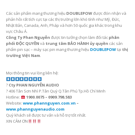
Nhập mô tả ảnh tại đây
LIÊN HỆ NGAY ĐỂ NHẬN QUÀ
TẶNG VÀ CÁC ƯU ĐÃI KHÁC.