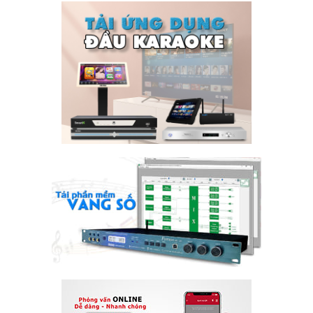
Author
phannguyenaudio
RELATED
POSTS
TOP 15+ phần mềm do âm thanh tốt nhất hiện
20
nay
Th2
Phần mềm đo âm thanh là gì?Phần mềm đo âm thanh là
các ứng dụng hoặc chương trình máy tính...
read more