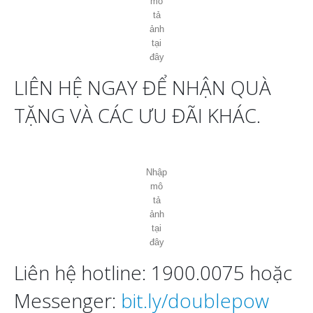
Nhập mô tả ảnh tại đây
Bộ sạc pin thông minh Doublepow
,
tự động ngắt nguồn khi
pin đầy, chế độ sạc pin, xả pin, ổn định dòng điện cho từng viên pin.
Màn hình LCD
hoặc
đèn led
báo đầy và theo dõi quá trình sạc
pin.
Tính năng
bảo vệ quá trình sạc
chống tình trạng cháy nổ khi sạc
pin.
Chất liệu
nhựa ABS cao cấp
, an toàn trong quá trình sử dụng.
Tiết kiệm tối đa
chi phí thay thế pin sạc cũ
bị hỏng, bị chai.
Thích hợp sử dụng cho karaoke, sân khấu, khu vui chơi, giải trí….