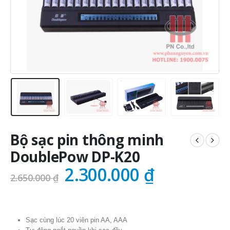
Bộ sạc pin thông minh
DoublePow DP-K20
Giá
Giá
2.300.000
₫
2.650.000
₫
gốc
hiện
là:
tại
2.650.000 ₫.
là:
Sạc cùng lúc 20 viên pin AA, AAA