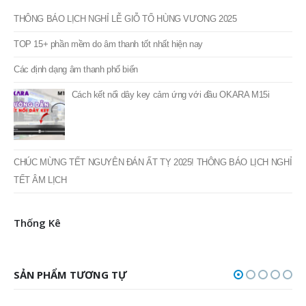
THÔNG BÁO LỊCH NGHỈ LỄ GIỖ TỔ HÙNG VƯƠNG 2025
TOP 15+ phần mềm do âm thanh tốt nhất hiện nay
Các định dạng âm thanh phổ biến
Cách kết nối dây key cảm ứng với đầu OKARA M15i
CHÚC MỪNG TẾT NGUYÊN ĐÁN ẤT TỴ 2025! THÔNG BÁO LỊCH NGHỈ
TẾT ÂM LỊCH
Thống Kê
SẢN PHẨM TƯƠNG TỰ