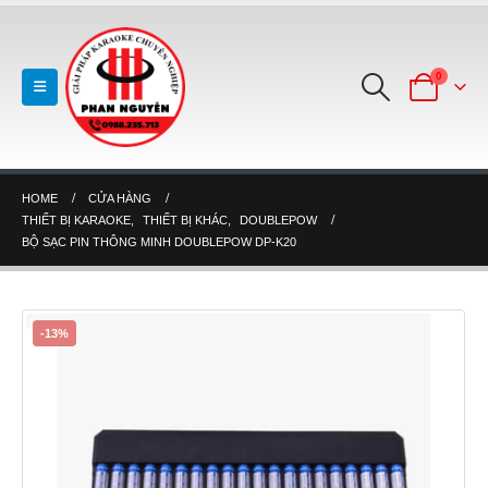
0
HOME
CỬA HÀNG
THIẾT BỊ KARAOKE
,
THIẾT BỊ KHÁC
,
DOUBLEPOW
BỘ SẠC PIN THÔNG MINH DOUBLEPOW DP-K20
-13%