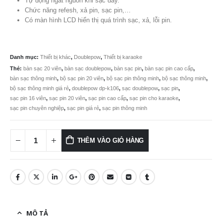
Tự động ngắt nguồn khi sạc đầy.
2.300.000
Chức năng refesh, xả pin, sạc pin,…
Có màn hình LCD hiển thị quá trình sạc, xả, lỗi pin.
Danh mục:
Thiết bị khác
,
Doublepow
,
Thiết bị karaoke
Thẻ:
bàn sạc 20 viên
,
bàn sạc doublepow
,
bàn sạc pin
,
bàn sạc pin cao cấp
,
bàn sạc thông minh
,
bộ sạc pin 20 viên
,
bộ sạc pin thông minh
,
bộ sạc thông minh
,
bộ sạc thông minh giá rẻ
,
doublepow dp-k106
,
sạc doublepow
,
sạc pin
,
sạc pin 16 viên
,
sạc pin 20 viên
,
sạc pin cao cấp
,
sạc pin cho karaoke
,
sạc pin chuyên nghiệp
,
sạc pin giá rẻ
,
sạc pin thông minh
THÊM VÀO GIỎ HÀNG
MÔ TẢ