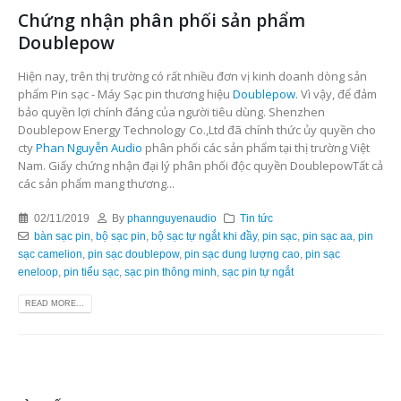
Chứng nhận phân phối sản phẩm
Doublepow
Hiện nay, trên thị trường có rất nhiều đơn vị kinh doanh dòng sản
phẩm Pin sạc - Máy Sạc pin thương hiệu
Doublepow
. Vì vậy, để đảm
bảo quyền lợi chính đáng của người tiêu dùng. Shenzhen
Doublepow Energy Technology Co.,Ltd đã chính thức ủy quyền cho
cty
Phan Nguyễn Audio
phân phối các sản phẩm tại thị trường Việt
Nam. Giấy chứng nhận đại lý phân phối độc quyền DoublepowTất cả
các sản phẩm mang thương...
02/11/2019
By
phannguyenaudio
Tin tức
bàn sạc pin
,
bộ sạc pin
,
bộ sạc tự ngắt khi đầy
,
pin sạc
,
pin sạc aa
,
pin
sạc camelion
,
pin sạc doublepow
,
pin sạc dung lượng cao
,
pin sạc
eneloop
,
pin tiểu sạc
,
sạc pin thông minh
,
sạc pin tự ngắt
READ MORE...