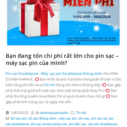
Bạn đang tốn chi phí rất lớn cho pin sạc –
máy sạc pin của mình?
Pin sạc Doublepow
-
Máy sạc pin Doublepow
thông minh
cho KINH
DOANH KARAOE.
Bạn Kinh doanh karaoke đang băn khoăn vì tốn
kém lãng phí tiền mua
Pin AA
dùng cho Micro không dây?
Bạn gặp
phải tình trạng khách mới vào chơi một lát lại phải thay Pin?
Bạn
phải thường xuyên mua thêm Pin vì quá nhanh chai, hỏng?
Bạn
gặp phải tình trạng sạc cả ngày mà vẫn...
14/02/2020
By
phannguyenaudio
Tin tức
bộ sạc pin
,
bộ sạc thông minh
,
máy sạc pin
,
pin sạc
,
pin sạc aa
,
pin
sạc doublepow
,
pin sạc dung lượng cao
,
pin tiểu sạc
,
sạc pin doublepow
,