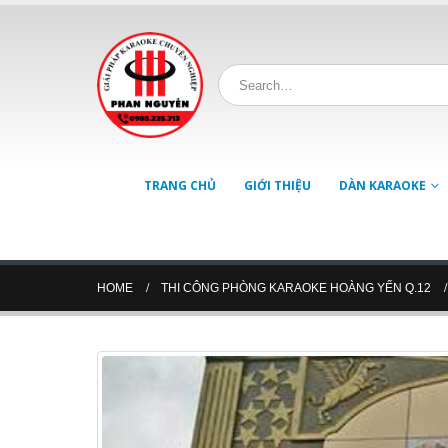
TRANG CHỦ
GIỚI THIỆU
DÀN KARAOKE
HOME
THI CÔNG PHÒNG KARAOKE HOÀNG YẾN Q.12