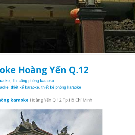
aoke Hoàng Yến Q.12
araoke
,
Thi công phòng karaoke
raoke
,
thiết kế karaoke
,
thiết kế phòng karaoke
hòng karaoke
Hoàng Yến Q.12 Tp.Hồ Chí Minh