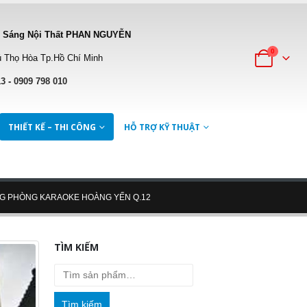
 Sáng Nội Thất PHAN NGUYỄN
0
 Thọ Hòa Tp.Hồ Chí Minh
13
-
0909 798 010
THIẾT KẾ – THI CÔNG
HỖ TRỢ KỸ THUẬT
NG PHÒNG KARAOKE HOÀNG YẾN Q.12
TÌM KIẾM
Tìm kiếm