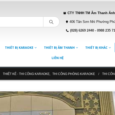
CTY TNHH TM Âm Thanh Ánh
406 Tân Sơn Nhì Phường Phú
(028) 6269 2440
-
0988 235 7
THIẾT BỊ KARAOKE
THIẾT BỊ ÂM THANH
THIẾT BỊ KHÁC
LIÊN HỆ
THIẾT KẾ - THI CÔNG KARAOKE
,
THI CÔNG PHÒNG KARAOKE
THI CÔ