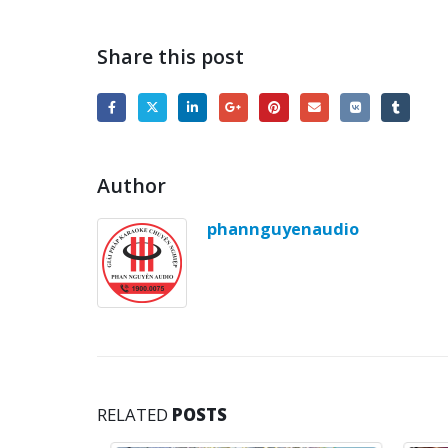
Trong quá trình
thi công phòng karaoke
,
Phan Ng
chuẩn để cho chất lượng âm thanh mỗi phòng trung t
Phan Nguyễn Audio là đơn vị
thiết kế thi công phò
yêu cầu từ phía chủ đầu tư để cho công trình hoàn th
Quý khách có thể tham khảo thêm 1 số công trình
th