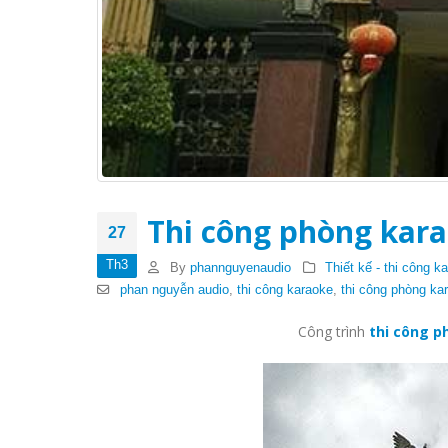
Thi công phòng kar
27
Th3
By
phannguyenaudio
Thiết kế - thi công k
phan nguyễn audio
,
thi công karaoke
,
thi công phòng ka
Công trình
thi công p