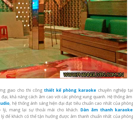
ng giao cho thi công
thiết kế phòng karaoke
chuyên nghiệp tạ
n đại, khả năng cách âm cao với các phòng xung quanh. Hệ thống âm
udio
, hệ thống ánh sáng hiện đại đạt tiêu chuẩn cao nhất của phòn
 lý, mang lại sự thoải mái cho khách.
Dàn âm thanh karaoke
p lý để khách có thể tận hưởng được âm thanh chuẩn nhất của phòn