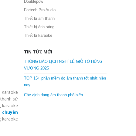
DANH MỤC SẢN PHẨM
AD Systems
Dàn karaoke
Doublepow
Fortech Pro Audio
Thiết bị âm thanh
Thiết bị ánh sáng
Thiết bị karaoke
TIN TỨC MỚI
i Karaoke
THÔNG BÁO LỊCH NGHỈ LỄ GIỖ TỔ HÙNG
 thanh sử
VƯƠNG 2025
g karaoke
 chuyên
TOP 15+ phần mềm do âm thanh tốt nhất hiện
g karaoke
nay
Các định dạng âm thanh phổ biến