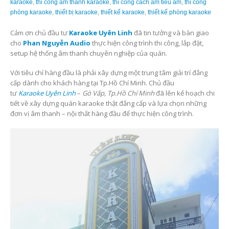
karaoke
,
thi công âm thanh karaoke
,
thi công cách âm tiêu âm
,
thi công
phòng karaoke
,
thiết bị karaoke
,
thiết kế karaoke
,
thiết kế phòng karaoke
Cảm ơn chủ đầu tư
Karaoke Uyên Linh
đã tin tưởng và bàn giao
cho
Phan Nguyễn Audio
thực hiện công trình thi công, lắp đặt,
setup hệ thống âm thanh chuyên nghiệp của quán.
Với tiêu chí hàng đầu là phải xây dựng một trung tâm giải trí đẳng
cấp dành cho khách hàng tại Tp.Hồ Chí Minh. Chủ đầu
tư
Karaoke Uyên Linh
–
Gò Vấp, Tp.Hồ Chí Minh
đã lên kế hoạch chi
tiết về xây dựng quán karaoke thật đẳng cấp và lựa chọn những
đơn vị âm thanh – nội thất hàng đầu để thực hiện công trình.