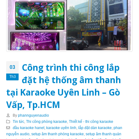
Công trình thi công lắp
03
đặt hệ thống âm thanh
Th3
tại Karaoke Uyên Linh – Gò
Vấp, Tp.HCM
By
phannguyenaudio
Tin tức
,
Thi công phòng karaoke
,
Thiết kế - thi công karaoke
đầu karaoke hanet
,
karaoke uyên linh
,
lắp đặt dàn karaoke
,
phan
nguyễn audio
,
setup âm thanh phòng karaoke
,
setup âm thanh quán