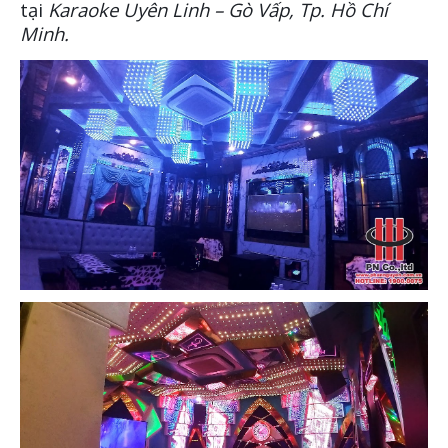
phòng, mang lại chất lượng âm thanh đẳng cấp, và chuyên nghiệp
nhất. Phục vụ mọi nhu cầu giải trí của khách hàng từ nhạc trẻ, nhạc
trữ tình cho đến nhạc dance, remix. Chất lượng âm thanh được tối
ưu mang lại không gian giải trí đỉnh cao nhất dành cho khách hàng.
Tình trạng hú rít được loại bỏ hoàn toàn. Đảm bảo khi khách hàng
bước vào phòng sẽ trải nghiệm được sự chất lượng lẫn đẳng cấp mà
hệ thống âm thanh đem lại.
Một số hình ảnh không gian phòng
tại
Karaoke Uyên Linh – Gò Vấp, Tp. Hồ Chí
Minh.