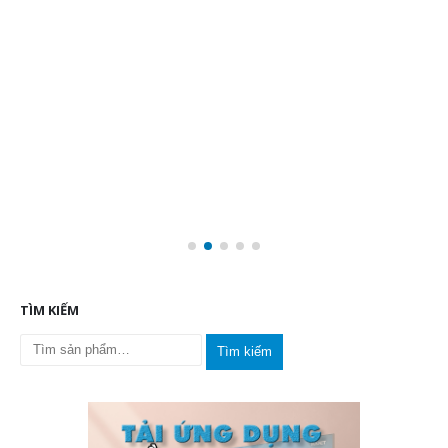
RELATED
POSTS
TOP 15+ phần mềm do âm thanh tốt nhất hiện
20
nay
Th2
Phần mềm đo âm thanh là gì?Phần mềm đo âm thanh là
các ứng dụng hoặc chương trình máy tính...
read more