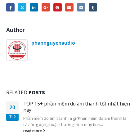
Website:
http://thicongkaraoke.net
http://phannguyen.com.vn
https://phannguyenaudio.com
http://bonusaudio.vn
Share this post
Author
phannguyenaudio