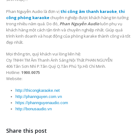
Với hệ thống âm thanh karaoke đẳng cấp, chuyên nghiệp kèm theo
đó không gian thiết kế phòng karaoke đẳng cấp, sang
trọng.
Karaoke Uyên Linh – Gò Vấp
xứng đáng là điểm đến giải trí
đỉnh cao dành cho khách hàng tại Tp.Hồ Chí Minh. Đây là nơi thư
giãn sau những giờ làm việc căng thẳng, hoặc tổ chức liên hoan,
sinh nhật,…
Phan Nguyễn Audio là đơn vị
thi công âm thanh karaoke
,
thi
công phòng karaoke
chuyên nghiệp được khách hàng tin tưởng
trong nhiều năm quá. Do đó,
Phan Nguyễn Audio
luôn phụ vụ
khách hàng một cách tận tình và chuyên nghiệp nhất. Giúp quá
trình kinh doanh và hoạt động của phòng karake thành công và tốt
đẹp nhất.
Mọi thông tin, quý khách vui lòng liên hệ:
Cty TNHH TM Âm Thanh Ánh Sáng Nội Thất PHAN NGUYỄN
406 Tân Sơn Nhì P.Tân Quý Q.Tân Phú Tp.Hồ Chí Minh.
Hotline:
1900.0075