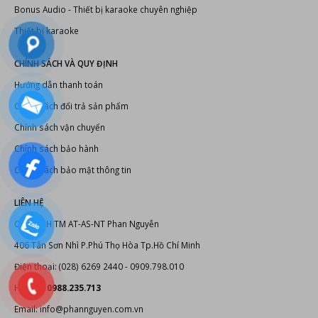
TOP 15+ phần mềm do âm thanh tốt nhất hiện nay
Các định dạng âm thanh phổ biến
Professional Audio Systems
LIÊN KẾT
Đầu karaoke Hanet
Dàn karaoke chuyên nghiệp
Thiết kế thi công phòng karaoke
Thiết bị karaoke chuyên nghiệp
Thiết bị âm thanh, ánh sáng
Bonus Audio
-
Thiết bị karaoke chuyên nghiệp
Thiết bị karaoke
CHÍNH SÁCH VÀ QUY ĐỊNH
Hướng dẫn thanh toán