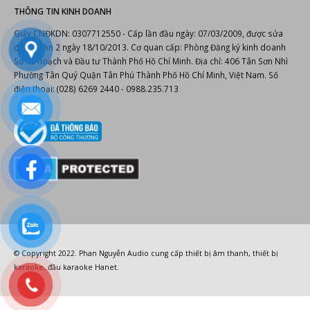
Email: info@phannguyen.com.vn
Website:
https://phannguyen.com.vn
https://phannguyenaudio.com
THÔNG TIN KINH DOANH
Giấy CNĐKDN: 0307712550 - Cấp lần đầu ngày: 07/03/2009, được sửa
đổi lần lần 2 ngày 18/10/2013. Cơ quan cấp: Phòng Đăng ký kinh doanh
Sở Kế hoạch và Đầu tư Thành Phố Hồ Chí Minh. Địa chỉ: 406 Tân Sơn Nhì
Phường Tân Quý Quận Tân Phú Thành Phố Hồ Chí Minh, Việt Nam. Số
điện thoại: (028) 6269 2440 - 0988.235.713