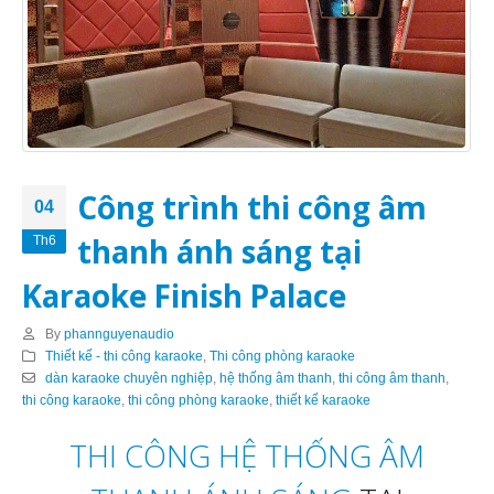
Công trình thi công âm
04
thanh ánh sáng tại
Th6
Karaoke Finish Palace
By
phannguyenaudio
Thiết kế - thi công karaoke
,
Thi công phòng karaoke
dàn karaoke chuyên nghiệp
,
hệ thống âm thanh
,
thi công âm thanh
,
thi công karaoke
,
thi công phòng karaoke
,
thiết kế karaoke
THI CÔNG HỆ THỐNG ÂM