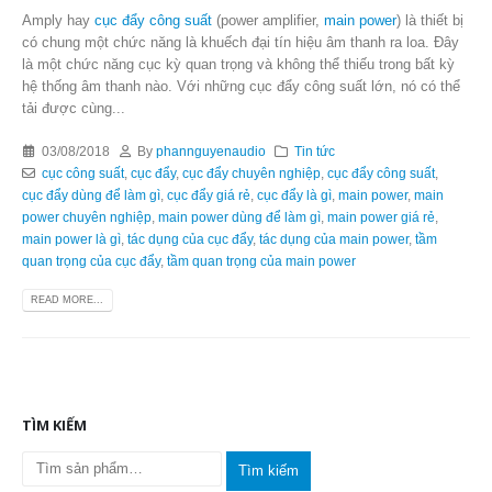
Amply hay
cục đẩy công suất
(power amplifier,
main power
) là thiết bị
có chung một chức năng là khuếch đại tín hiệu âm thanh ra loa. Đây
là một chức năng cục kỳ quan trọng và không thể thiếu trong bất kỳ
hệ thống âm thanh nào. Với những cục đẩy công suất lớn, nó có thể
tải được cùng...
03/08/2018
By
phannguyenaudio
Tin tức
cục công suất
,
cục đẩy
,
cục đẩy chuyên nghiệp
,
cục đẩy công suất
,
cục đẩy dùng để làm gì
,
cục đẩy giá rẻ
,
cục đẩy là gì
,
main power
,
main
power chuyên nghiệp
,
main power dùng để làm gì
,
main power giá rẻ
,
main power là gì
,
tác dụng của cục đẩy
,
tác dụng của main power
,
tầm
quan trọng của cục đẩy
,
tầm quan trọng của main power
READ MORE...
TÌM KIẾM
Tìm kiếm