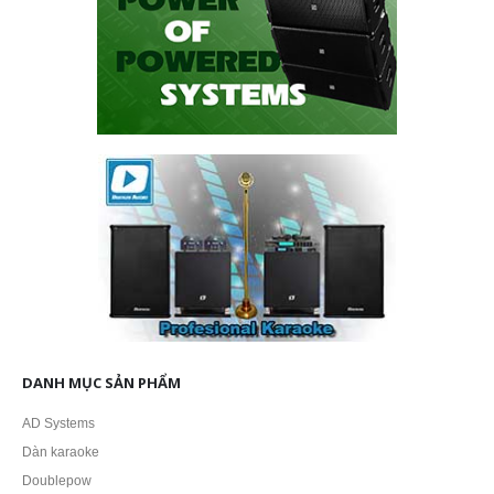
DANH MỤC SẢN PHẨM
AD Systems
Dàn karaoke
Doublepow