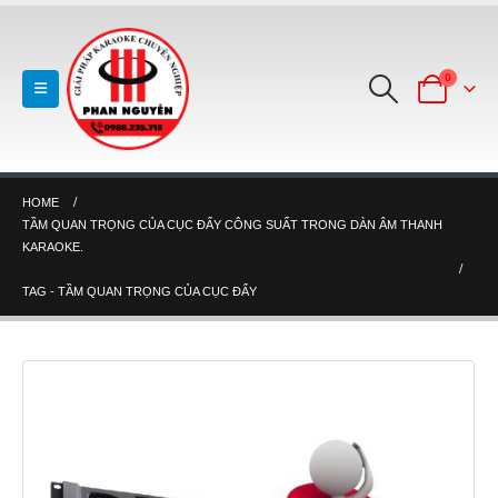
0
HOME
TẦM QUAN TRỌNG CỦA CỤC ĐẨY CÔNG SUẤT TRONG DÀN ÂM THANH
KARAOKE.
TAG -
TẦM QUAN TRỌNG CỦA CỤC ĐẨY