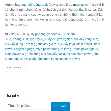
Amply hay
cục đẩy công suất
(power amplifier,
main power
) là thiết bị
có chung một chức năng là khuếch đại tín hiệu âm thanh ra loa. Đây
là một chức năng cục kỳ quan trọng và không thể thiếu trong bất kỳ
hệ thống âm thanh nào. Với những cục đẩy công suất lớn, nó có thể
tải được cùng...
03/08/2018
By
phannguyenaudio
Tin tức
cục công suất
,
cục đẩy
,
cục đẩy chuyên nghiệp
,
cục đẩy công suất
,
cục đẩy dùng để làm gì
,
cục đẩy giá rẻ
,
cục đẩy là gì
,
main power
,
main
power chuyên nghiệp
,
main power dùng để làm gì
,
main power giá rẻ
,
main power là gì
,
tác dụng của cục đẩy
,
tác dụng của main power
,
tầm
quan trọng của cục đẩy
,
tầm quan trọng của main power
READ MORE...
TÌM KIẾM
Tìm kiếm