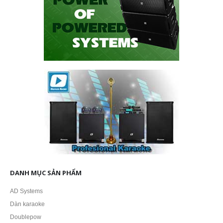
DANH MỤC SẢN PHẨM
AD Systems
Dàn karaoke
Doublepow