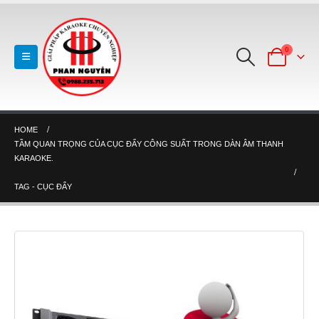
0
HOME
TẦM QUAN TRỌNG CỦA CỤC ĐẨY CÔNG SUẤT TRONG DÀN ÂM THANH
KARAOKE.
TAG -
CỤC ĐẨY