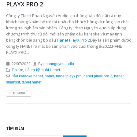
PLAYX PRO 2
Công ty TNHH Phan Nguyễn Audio xin thông báo đến tất cả quý
khách hàng:Nhằm hỗ trợ tót nhất cho khách hàng và nâng cao chất
lượng trải nghiệm sản phẩm. Công ty Phan Nguyễn Audio áp dụng
chương trình thu cũ đổi mới sản phẩm đầu karaoke và máy tính
bảng chọn bài sang bộ đầu
Hanet PlayX Pro 2
Đây là sản phẩm được
công ty HANET ra mắt bộ sản phẩm vào cuối tháng 8/2022.HANET
PLAYX PRO...
22/07/2022
By
phannguyenaudio
Tin tức
,
Hỗ trợ kỹ thuật Hanet
đầu karaoke hanet
,
hanet
,
hanet playx pro
,
hanet playx pro 2
,
hanet
smartlist
,
tablet hanet
READ MORE...
TÌM KIẾM