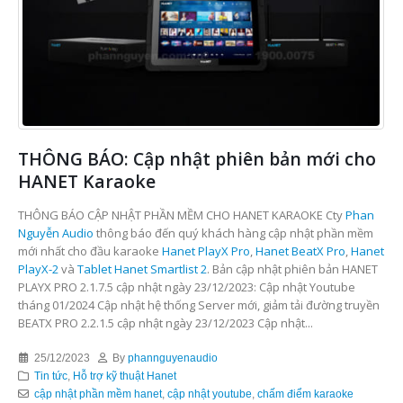
THÔNG BÁO: Cập nhật phiên bản mới cho
HANET Karaoke
THÔNG BÁO CẬP NHẬT PHẦN MỀM CHO HANET KARAOKE Cty
Phan
Nguyễn Audio
thông báo đến quý khách hàng cập nhật phần mềm
mới nhất cho đầu karaoke
Hanet PlayX Pro
,
Hanet BeatX Pro
,
Hanet
PlayX-2
và
Tablet Hanet Smartlist 2
. Bản cập nhật phiên bản HANET
PLAYX PRO 2.1.7.5 cập nhật ngày 23/12/2023: Cập nhật Youtube
tháng 01/2024 Cập nhật hệ thống Server mới, giảm tải đường truyền
BEATX PRO 2.2.1.5 cập nhật ngày 23/12/2023 Cập nhật...
25/12/2023
By
phannguyenaudio
Tin tức
,
Hỗ trợ kỹ thuật Hanet
cập nhật phần mềm hanet
,
cập nhật youtube
,
chấm điểm karaoke