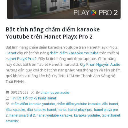
Bật tính năng chấm điểm karaoke
Youtube trên Hanet Playx Pro 2
Bật tính năng chấm điểm karaoke Youtube trên Hanet Playx Pro 2
Hanet
cập nhật tính năng
chấm điểm karaoke Youtube
trên thiết bị
Hanet PlayX Pro 2
. Đây là tính năng mới được update. Chức năng
này được bật trên Tablet Hanet Smartlist 2.
Cty Phan Nguyễn Audio
hướng dẫn quý khách bật tính năng này: Mọi thông tin về sản phẩm,
quý khách vui lòng liên hệ: Cty TNHH TM Âm Thanh Ánh Sáng Nội
Thất PHAN...
06/12/2023
By
phannguyenaudio
Tin tức
,
Hỗ trợ kỹ thuật Hanet
chấm điểm karaoke youtube
,
chấm điểm youtube karaoke
,
đầu hanet
,
đầu karaoke
,
đầu karaoke hanet
,
hanet
,
hanet playx pro
,
hanet playx pro
2
,
hanet smartlist 2
,
hanet youtube karaoke
,
karaoke youtube
,
tablet hanet
smartlist