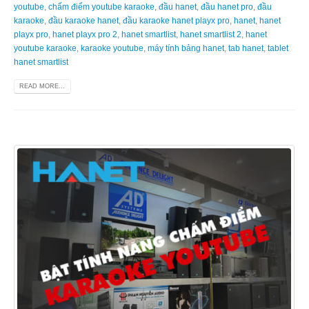
youtube
,
chấm điểm youtube karaoke
,
đầu hanet
,
đầu hanet pro
,
đầu
karaoke
,
đầu karaoke hanet
,
đầu karaoke hanet playx pro
,
hanet
,
hanet
playx pro
,
hanet playx pro 2
,
hanet smartlist
,
hanet smartlist 2
,
hanet
youtube karaoke
,
karaoke youtube
,
máy tính bảng hanet
,
tab hanet
,
tablet
hanet smartlist
READ MORE...